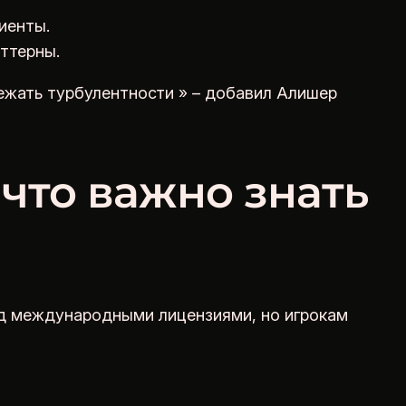
иенты.
аттерны.
бежать турбулентности »
– добавил Алишер
что важно знать
од международными лицензиями, но игрокам