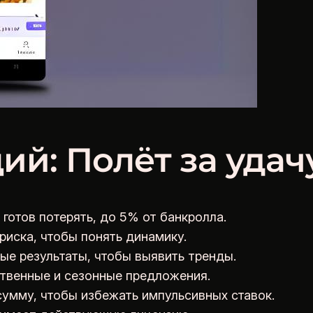
ий: Полёт за удач
 готов потерять, до 5% от банкролла.
риска, чтобы понять динамику.
ые результаты, чтобы выявить тренды.
ственные и сезонные предложения.
сумму, чтобы избежать импульсивных ставок.