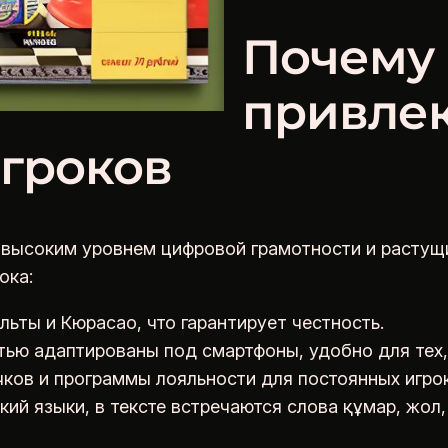
Почему 
привле
игроков
я высоким уровнем цифровой грамотности и растущ
ока:
льты и Кюрасао, что гарантирует честность.
тью адаптированы под смартфоны, удобно для тех,
чков и программы лояльности для постоянных игро
кий языки, в тексте встречаются слова құмар, жол,