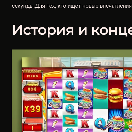
секунды.Для тех, кто ищет
новые впечатления,
История и конце