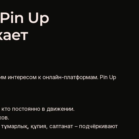
Pin Up
кает
им интересом к онлайн‑платформам. Pin Up
 кто постоянно в движении.
ков.
 тұмарлық, құпия, салтанат – подчёркивают