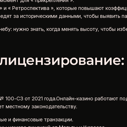
момент для « прикрепления ».
 и « Ретроспектива », которые повышают коэффиц
ледят за историческими данными, чтобы выявить п
о небу: нужно знать, когда менять высоту, чтобы из
 лицензирование: 
 № 100‑СЗ от 2021 года.Онлайн‑казино работают п
ет местному законодательству.
ые и финансовые транзакции.