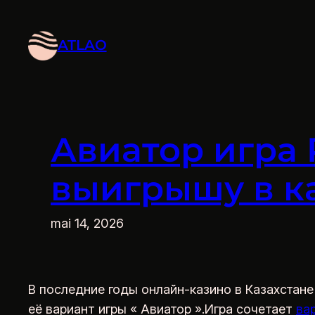
Aller
au
ATLAO
contenu
Авиатор игра P
выигрышу в к
mai 14, 2026
В последние годы онлайн‑казино в Казахстан
её вариант игры « Авиатор ».Игра сочетает
ва