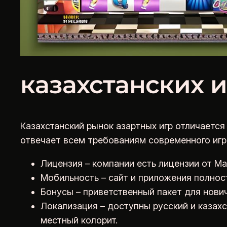
казахстанских 
Казахстанский рынок азартных игр отличаетс
отвечает всем требованиям современного игр
Лицензия – компании есть лицензии от Ма
Мобильность – сайт и приложения полнос
Бонусы – приветственный пакет для нови
Локализация – доступны русский и казахс
местный колорит.