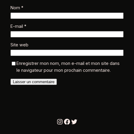
Nom
*
E-mail
*
Site web
Enregistrer mon nom, mon e-mail et mon site dans
le navigateur pour mon prochain commentaire.
Instagram
Facebook
Twitter