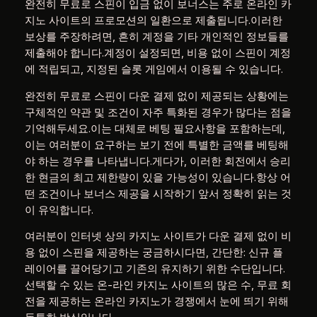
완전히 무료로 스핀이 입금 없이 보너스는 주로 온라인 카
지노 사이트의 프로모션의 일환으로 제출됩니다.이러한
보상를 주장하려면, 흔히 계정을 기타 개인적인 정보들를
제출해야 합니다.계정이 설정되면, 비용 없이 스핀이 계정
에 적립되고, 지정된 슬롯 게임에서 이용될 수 있습니다.
완전히 무료로 스핀이 다운 결제 없이 제공되는 상황에는
구체적인 약관 및 조건이 자주 특화된 경우가 많다는 점을
기억해두세요.이는 대체로 베팅 필요사항을 포함하는데,
이는 여러분이 요구하는 보기 전에 특별한 금액를 베팅해
야 하는 경우를 나타냅니다.게다가, 이러한 회전에서 승리
한 현금의 최고 제한량이 있을 가능성이 있습니다.항상 어
떤 조건이나 보너스 제공을 시작하기 앞서 정확히 읽는 것
이 유익합니다.
여러분이 인터넷 상의 카지노 사이트가 다운 결제 없이 비
용 없이 스핀을 제공하는 궁금하시다면, 간단한: 신규 플
레이어를 끌어당기고 기존의 유지하기 위한 수단입니다.
선택할 수 있는 온-라인 카지노 사이트의 많은 수, 무료 회
전을 제공하는 온라인 카지노가 경쟁에서 눈에 띄기 위해