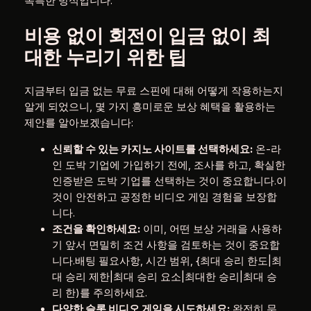
독특한 방식입니다.
비용 없이 회전이 입금 없이 최
대한 누리기 위한 팁
지금부터 입금 없는 무료 스핀에 대해 어떻게 작용하는지
알게 되었으니, 몇 가지 흥미로운 보상 혜택을 활용하는
제안를 알아보겠습니다:
신뢰할 수 있는 카지노 사이트를 선택하세요:
온-라
인 도박 기업에 가입하기 전에, 조사를 하고, 확실한
인증받은 도박 기업를 선택하는 것이 중요합니다.이
것이 안전하고 공정한 비디오 게임 경험을 보장합
니다.
조건을 확인하세요:
이미, 어떤 보상 거래을 사용하
기 앞서 면밀히 조건 사항을 검토하는 것이 중요합
니다.배팅 필요사항, 시간 범위, {최대 승리 한도|최
대 승리 제한|최대 승리 요소|최대한 승리|최대 승
리 한)를 주의하세요.
다양한 슬롯 비디오 게임을 시도하세요:
완전히 무