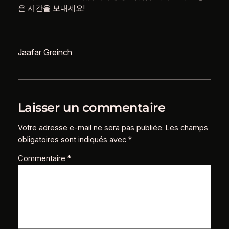
은 시간을 보내세요!
Jaafar Greinch
Laisser un commentaire
Votre adresse e-mail ne sera pas publiée.
Les champs
obligatoires sont indiqués avec
*
Commentaire
*