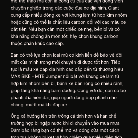
mê thể thao mà còn là công cụ của các vận động viên
chuyên nghiệp trong các cuộc đua xe địa hình. Giant
cung cấp nhiều dòng xe với khung làm từ hợp kim nhôm
hoặc cũng có thể là chất liệu carbon đối với các mẫu xe
đắt tiền. Nếu bạn cần một chiếc xe nhẹ, bền bỉ và có
khả năng chống ăn mòn tốt, hãy chọn khung carbon
thuộc phân khúc cao cấp.
Bạn có thể lựa chọn loại mũ có kính liền để bảo vệ đôi
mắt của mình trong mỗi chuyến đi được tốt hơn. Tiếp
tục là mẫu xe đạp địa hình cao cấp đến từ thương hiệu
MAX BIKE – MTB Jumper nổi bật với khung xe làm từ
hợp kim nhôm bền bỉ, bánh xe bản rộng có nhiều rãnh,
giúp tăng khả năng bám đường. Cùng với đó, còn có bộ
phanh đĩa hiện đại, giúp người dùng bóp phanh nhẹ
nhàng, mượt mà khi đạp xe.
Ống xả hướng lên trên trông cá tính hơn và hạn chế
trường hợp bị ngập nước khi di chuyển vào mùa mưa.
Đảm bảo rằng bạn có thể mở và đóng cửa một cách
trơn tru, không bị kẹt vì hộp chiếm quá nhiều diện tích.