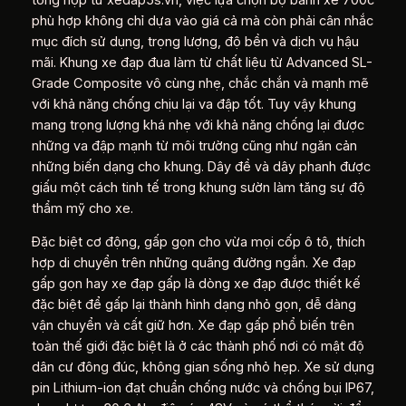
phù hợp không chỉ dựa vào giá cả mà còn phải cân nhắc
mục đích sử dụng, trọng lượng, độ bền và dịch vụ hậu
mãi. Khung xe đạp đua làm từ chất liệu từ Advanced SL-
Grade Composite vô cùng nhẹ, chắc chắn và mạnh mẽ
với khả năng chống chịu lại va đập tốt. Tuy vậy khung
mang trọng lượng khá nhẹ với khả năng chống lại được
những va đập mạnh từ môi trường cũng như ngăn cản
những biến dạng cho khung. Dây đề và dây phanh được
giấu một cách tinh tế trong khung sườn làm tăng sự độ
thẩm mỹ cho xe.
Đặc biệt cơ động, gấp gọn cho vừa mọi cốp ô tô, thích
hợp di chuyển trên những quãng đường ngắn. Xe đạp
gấp gọn hay xe đạp gấp là dòng xe đạp được thiết kế
đặc biệt để gấp lại thành hình dạng nhỏ gọn, dễ dàng
vận chuyển và cất giữ hơn. Xe đạp gấp phổ biến trên
toàn thế giới đặc biệt là ở các thành phố nơi có mật độ
dân cư đông đúc, không gian sống nhỏ hẹp. Xe sử dụng
pin Lithium-ion đạt chuẩn chống nước và chống bụi IP67,