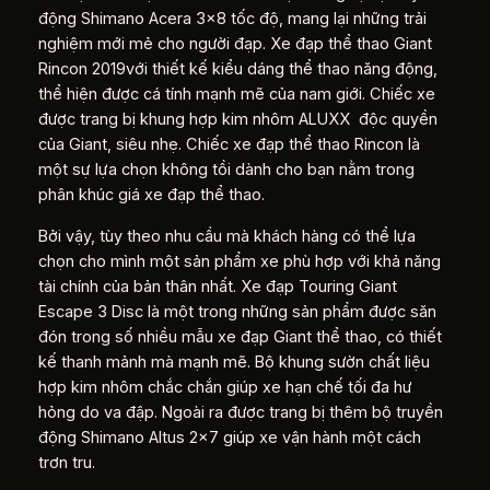
động Shimano Acera 3×8 tốc độ, mang lại những trải
nghiệm mới mẻ cho người đạp. Xe đạp thể thao Giant
Rincon 2019với thiết kế kiểu dáng thể thao năng động,
thể hiện được cá tính mạnh mẽ của nam giới. Chiếc xe
được trang bị khung hợp kim nhôm ALUXX độc quyền
của Giant, siêu nhẹ. Chiếc xe đạp thể thao Rincon là
một sự lựa chọn không tồi dành cho bạn nằm trong
phân khúc giá xe đạp thể thao.
Bởi vậy, tùy theo nhu cầu mà khách hàng có thể lựa
chọn cho mình một sản phẩm xe phù hợp với khả năng
tài chính của bản thân nhất. Xe đạp Touring Giant
Escape 3 Disc là một trong những sản phẩm được săn
đón trong số nhiều mẫu xe đạp Giant thể thao, có thiết
kế thanh mảnh mà mạnh mẽ. Bộ khung sườn chất liệu
hợp kim nhôm chắc chắn giúp xe hạn chế tối đa hư
hỏng do va đập. Ngoài ra được trang bị thêm bộ truyền
động Shimano Altus 2×7 giúp xe vận hành một cách
trơn tru.