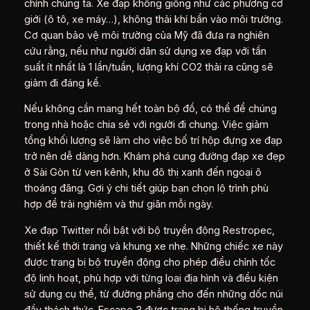
chính chúng ta. Xe đạp không giống như các phương cơ
giới (ô tô, xe máy…), không thải khí bẩn vào môi trường.
Cơ quan bảo vệ môi trường của Mỹ đã đưa ra nghiên
cứu rằng, nếu như người dân sử dụng xe đạp với tần
suất ít nhất là 1 lần/tuần, lượng khí CO2 thải ra cũng sẽ
giảm đi đáng kể.
Nếu không cần mang hết toàn bộ đồ, có thể để chúng
trong nhà hoặc chia sẻ với người đi chung. Việc giảm
tổng khối lượng sẽ làm cho việc bố trí hộp đựng xe đạp
trở nên dễ dàng hơn. Khám phá cung đường đạp xe đẹp
ở Sài Gòn từ ven kênh, khu đô thị xanh đến ngoại ô
thoáng đãng. Gợi ý chi tiết giúp bạn chọn lộ trình phù
hợp để trải nghiệm và thư giãn mỗi ngày.
Xe đạp Twitter nổi bật với bộ truyền động Restropec,
thiết kế thời trang và khung xe nhẹ. Những chiếc xe này
được trang bị bộ truyền động cho phép điều chỉnh tốc
độ linh hoạt, phù hợp với từng loại địa hình và điều kiện
sử dụng cụ thể, từ đường phẳng cho đến những dốc núi
đầy thách thức. Escape 3 được trang bị hệ thống truyền