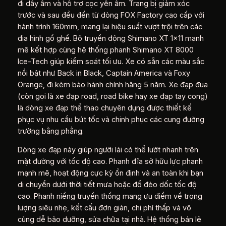
đi dây âm và hỗ trợ cọc yên âm. Trang bị giảm xóc
trước và sau đều đến từ dòng FOX Factory cao cấp với
hành trình 160mm, mang lại hiệu suất vượt trội trên các
địa hình gồ ghề. Bộ truyền động Shimano XT 1×11 mạnh
mẽ kết hợp cùng hệ thống phanh Shimano XT 8000
Ice-Tech giúp kiểm soát tối ưu. Xe có sẵn các màu sắc
nổi bật như Back in Black, Captain America và Foxy
Orange, đi kèm bảo hành chính hãng 5 năm. Xe đạp đua
(còn gọi là xe đạp road, road bike hay xe đạp tay cong)
là dòng xe đạp thể thao chuyên dụng được thiết kế
phục vụ nhu cầu bứt tốc và chinh phục các cung đường
trường bằng phẳng.
Dòng xe đạp này giúp người lái có thể lướt nhanh trên
mặt đường với tốc độ cao. Phanh đĩa sở hữu lực phanh
mạnh mẽ, hoạt động cực kỳ ổn định và an toàn khi bạn
di chuyển dưới thời tiết mưa hoặc đổ đèo dốc tốc độ
cao. Phanh niềng truyền thống mang ưu điểm về trọng
lượng siêu nhẹ, kết cấu đơn giản, chi phí thấp và vô
cùng dễ bảo dưỡng, sửa chữa tại nhà. Hệ thống bán lẻ