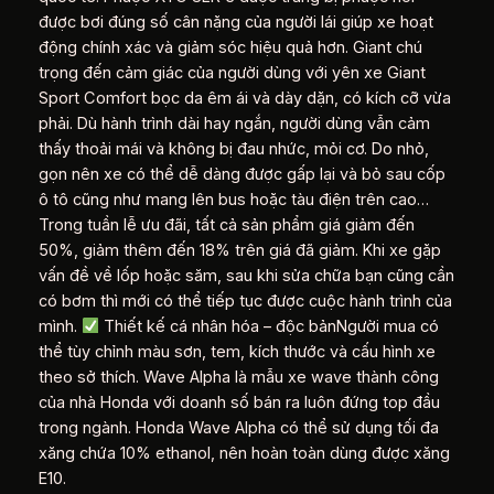
được bơi đúng số cân nặng của người lái giúp xe hoạt
động chính xác và giảm sóc hiệu quả hơn. Giant chú
trọng đến cảm giác của người dùng với yên xe Giant
Sport Comfort bọc da êm ái và dày dặn, có kích cỡ vừa
phải. Dù hành trình dài hay ngắn, người dùng vẫn cảm
thấy thoải mái và không bị đau nhức, mỏi cơ. Do nhỏ,
gọn nên xe có thể dễ dàng được gấp lại và bỏ sau cốp
ô tô cũng như mang lên bus hoặc tàu điện trên cao…
Trong tuần lễ ưu đãi, tất cả sản phẩm giá giảm đến
50%, giảm thêm đến 18% trên giá đã giảm. Khi xe gặp
vấn đề về lốp hoặc săm, sau khi sửa chữa bạn cũng cần
có bơm thì mới có thể tiếp tục được cuộc hành trình của
mình.
Thiết kế cá nhân hóa – độc bảnNgười mua có
thể tùy chỉnh màu sơn, tem, kích thước và cấu hình xe
theo sở thích. Wave Alpha là mẫu xe wave thành công
của nhà Honda với doanh số bán ra luôn đứng top đầu
trong ngành. Honda Wave Alpha có thể sử dụng tối đa
xăng chứa 10% ethanol, nên hoàn toàn dùng được xăng
E10.