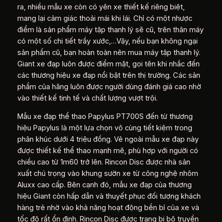
ra, nhiều mẫu xe còn có yên xe thiết kế riêng biệt,
mang lại cảm giác thoải mái khi lái. Chỉ có một nhược
điểm là sản phẩm máy tập thanh lý sẽ cũ, trên thân máy
có một số chi tiết trầy xước,…Vậy, nếu bạn không ngại
sản phẩm cũ, bạn hoàn toàn nên mua máy tập thanh lý.
Giant xe đạp luôn được điểm mặt, gọi tên khi nhắc đến
các thương hiệu xe đạp nổi bật trên thị trường. Các sản
phẩm của hãng luôn được người dùng đánh giá cao nhờ
vào thiết kế tinh tế và chất lượng vượt trội.
Mẫu xe đạp thể thao Papylus PT700S đến từ thương
hiệu Papylus là một lựa chọn vô cùng tiết kiệm trong
phân khúc dưới 4 triệu đồng. Vẻ ngoài mẫu xe đạp này
được thiết kế thể thao mạnh mẽ, phù hợp với người có
chiều cao từ 1m60 trở lên. Rincon Disc được nhà sản
xuất chú trọng vào khung sườn xe từ công nghệ nhôm
Aluxx cao cấp. Bên cạnh đó, mẫu xe đạp của thương
hiệu Giant còn hấp dẫn và thuyết phục đối tượng khách
hàng trẻ nhờ vào khả năng hoạt động bền bỉ của xe và
tốc độ rất ổn định. Rincon Disc được trang bị bộ truyền