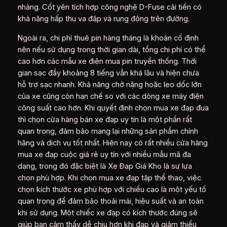
nhàng. Cốt yên tích hợp công nghệ D-Fuse cải tiến có
khả năng hấp thụ va đập và rung động trên đường.
Ngoài ra, chi phí thuê pin hàng tháng là khoản cố định
nên nếu sử dụng trong thời gian dài, tổng chi phí có thể
cao hơn các mẫu xe điện mua pin truyền thống. Thời
gian sạc đầy khoảng 8 tiếng vẫn khá lâu và hiện chưa
hỗ trợ sạc nhanh. Khả năng chở nặng hoặc leo dốc lớn
của xe cũng còn hạn chế so với các dòng xe máy điện
công suất cao hơn. Khi quyết định chọn mua xe đạp đua
thì chọn cửa hàng bán xe đạp uy tín là một phần rất
quan trọng, đảm bảo mang lại những sản phẩm chính
hãng và dịch vụ tốt nhất. Hiện nay có rất nhiều cửa hàng
mua xe đạp cuộc giá rẻ uy tín với nhiều mẫu mã đa
dạng, trong đó đặc biệt là Xe Đạp Giá Kho là sự lựa
chọn phù hợp. Khi chọn mua xe đạp tập thể thao, việc
chọn kích thước xe phù hợp với chiều cao là một yếu tố
quan trọng để đảm bảo thoải mái, hiệu suất và an toàn
khi sử dụng. Một chiếc xe đạp có kích thước đúng sẽ
giúp bạn cảm thấy dễ chịu hơn khi đạp và giảm thiểu