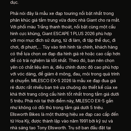
dục.
Phải nói đây là mẫu xe đạp touring nổi bật nhất trong
phân khúc giá tầm trung vừa được nhà Giant cho ra mắt.
Với phối màu Trắng thanh thoát, nổi bật cùng một cấu
hình cực khủng, Giant ESCAPE 1 PLUS 2026 phù hợp
với mọi mục đích sử dụng, từ đi làm, đi tập thể dục, đi
chơi, đi phượt,… Tùy vào tình hình tài chính, khách hàng
có thể lựa chọn xe đạp địa hình giá rẻ hoặc cao cấp hơn
để có trải nghiệm lái tốt nhất. Theo đó, bạn nên chọn
yên có chất liệu êm ái, điều chỉnh được độ cao phù hợp
với vóc dáng, để giảm ê mông, đau, mỏi trong quá trình
di chuyển. MILESCO EX-S 2026 là mẫu xe đạp đua giá
rẻ được rất nhiều bạn trẻ ưa chuộng do thiết kế của xe
khá thời trang cộng cấu hình tốt nhất trong tầm giá dưới
5 triệu. Phải nói tại thời điểm này, MILESCO EX-S gần
như không có đối thủ trong tầm giá dưới 5 triệu.
Ellsworth Bikes là một thương hiệu xe đạp cao cấp đến
từ Hoa Kỳ, được thành lập vào năm 1991 bởi kỹ sư và
nhà sáng tạo Tony Ellsworth. Trụ sở ban đầu đặt tại