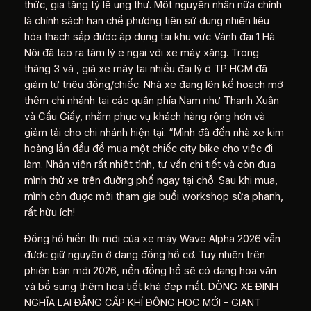
thức, gia tăng tỷ lệ ung thư. Một nguyên nhân nữa chính
là chính sách hạn chế phương tiện sử dụng nhiên liệu
hóa thạch sắp được áp dụng tại khu vực Vành đai 1 Hà
Nội đã tạo ra tâm lý e ngại với xe máy xăng. Trong
tháng 3 và , giá xe máy tại nhiều đại lý ở TP HCM đã
giảm từ triệu đồng/chiếc. Nhà xe đang lên kế hoạch mở
thêm chi nhánh tại các quận phía Nam như Thanh Xuân
và Cầu Giấy, nhằm phục vụ khách hàng rộng hơn và
giảm tải cho chi nhánh hiện tại. “Mình đã đến nhà xe kim
hoàng lần đầu để mua một chiếc city bike cho việc đi
làm. Nhân viên rất nhiệt tình, tư vấn chi tiết và còn đưa
mình thử xe trên đường phố ngay tại chỗ. Sau khi mua,
mình còn được mời tham gia buổi workshop sửa phanh,
rất hữu ích!
Đồng hồ hiển thị mới của xe máy Wave Alpha 2026 vẫn
được giữ nguyên ở dạng đồng hồ cơ. Tuy nhiên trên
phiên bản mới 2026, nền đồng hồ sẽ có dạng hoa văn
và bổ sung thêm họa tiết khá đẹp mắt. DÒNG XE ĐỊNH
NGHĨA LẠI ĐẲNG CẤP KHÍ ĐỘNG HỌC MỚI – GIANT