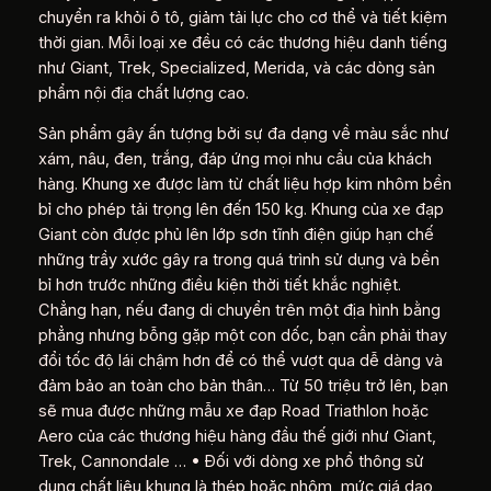
chuyển ra khỏi ô tô, giảm tải lực cho cơ thể và tiết kiệm
thời gian. Mỗi loại xe đều có các thương hiệu danh tiếng
như Giant, Trek, Specialized, Merida, và các dòng sản
phẩm nội địa chất lượng cao.
Sản phẩm gây ấn tượng bởi sự đa dạng về màu sắc như
xám, nâu, đen, trắng, đáp ứng mọi nhu cầu của khách
hàng. Khung xe được làm từ chất liệu hợp kim nhôm bền
bỉ cho phép tải trọng lên đến 150 kg. Khung của xe đạp
Giant còn được phủ lên lớp sơn tĩnh điện giúp hạn chế
những trầy xước gây ra trong quá trình sử dụng và bền
bỉ hơn trước những điều kiện thời tiết khắc nghiệt.
Chẳng hạn, nếu đang di chuyển trên một địa hình bằng
phẳng nhưng bỗng gặp một con dốc, bạn cần phải thay
đổi tốc độ lái chậm hơn để có thể vượt qua dễ dàng và
đảm bảo an toàn cho bản thân… Từ 50 triệu trở lên, bạn
sẽ mua được những mẫu xe đạp Road Triathlon hoặc
Aero của các thương hiệu hàng đầu thế giới như Giant,
Trek, Cannondale … • Đối với dòng xe phổ thông sử
dụng chất liệu khung là thép hoặc nhôm, mức giá dao