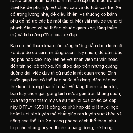
ra lựa chọn hoàn hảo cho mình. Xe đạp thể thao trẻ em
thiết kế để phù hợp với chiều cao và độ tuổi của trẻ. Xe
có trọng lượng nhẹ, dễ điều khiển, và thường có bánh
phụ để hỗ trợ các bé mới tập đi. Một vài mẫu xe trang bị
phanh đĩa cơ và hệ thống phuộc giảm xóc, tăng thẩm
mỹ và tính năng động của xe đạp.
Bạn có thể tham khảo các bảng hướng dẫn chọn kích cỡ
xe đạp để có cái nhìn tổng quan. Tuy nhiên, để đảm bảo
độ phù hợp cao, hãy liên hệ với nhân viên tư vấn hoặc
đến tận nơi để thử xe. Khi đi xe đạp trên những quãng
đường dài, việc duy trì đủ nước là rất quan trọng. Bình
nước giúp bạn có thể tiếp nước dễ dàng, đảm bảo cơ
thể luôn ở trạng thái tốt nhất. Để tăng thêm sự tiện lợi,
bạn hãy chọn gắn gọng bình nước gắn trên khung sườn,
vừa tăng tính thẩm mỹ và sự tiện lợi của chiếc xe đạp
này. DTFLY K650 là dòng xe phù hợp để đi làm, đi học
hoặc là đi rèn luyện thể chất giúp rèn luyện sức khỏe và
nâng cao thể lực. Xe mang phong cách thể thao, phù
hợp cho những ai yêu thích sự năng động, trẻ trung.