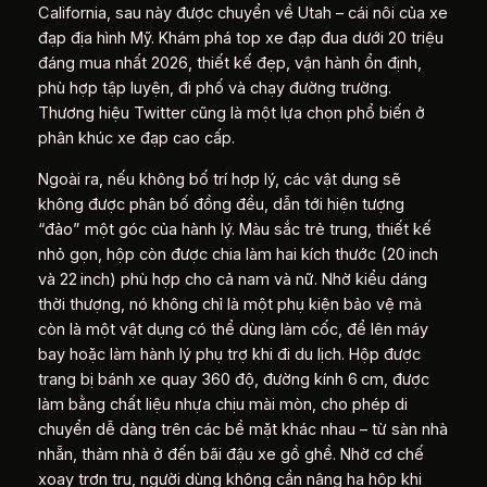
California, sau này được chuyển về Utah – cái nôi của xe
đạp địa hình Mỹ. Khám phá top xe đạp đua dưới 20 triệu
đáng mua nhất 2026, thiết kế đẹp, vận hành ổn định,
phù hợp tập luyện, đi phố và chạy đường trường.
Thương hiệu Twitter cũng là một lựa chọn phổ biến ở
phân khúc xe đạp cao cấp.
Ngoài ra, nếu không bố trí hợp lý, các vật dụng sẽ
không được phân bố đồng đều, dẫn tới hiện tượng
“đảo” một góc của hành lý. Màu sắc trẻ trung, thiết kế
nhỏ gọn, hộp còn được chia làm hai kích thước (20 inch
và 22 inch) phù hợp cho cả nam và nữ. Nhờ kiểu dáng
thời thượng, nó không chỉ là một phụ kiện bảo vệ mà
còn là một vật dụng có thể dùng làm cốc, để lên máy
bay hoặc làm hành lý phụ trợ khi đi du lịch. Hộp được
trang bị bánh xe quay 360 độ, đường kính 6 cm, được
làm bằng chất liệu nhựa chịu mài mòn, cho phép di
chuyển dễ dàng trên các bề mặt khác nhau – từ sàn nhà
nhẵn, thảm nhà ở đến bãi đậu xe gồ ghề. Nhờ cơ chế
xoay trơn tru, người dùng không cần nâng hạ hộp khi