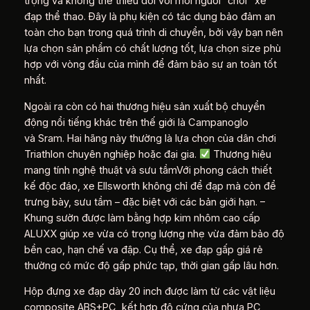
trọng và không thể thiếu đối với mỗi người “chơi” xe
đạp thể thao. Đây là phụ kiện có tác dụng bảo đảm an
toàn cho bạn trong quá trình di chuyển, bởi vậy bạn nên
lựa chọn sản phẩm có chất lượng tốt, lựa chọn size phù
hợp với vòng đầu của mình để đảm bảo sự an toàn tốt
nhất.
Ngoài ra còn có hai thương hiệu sản xuất bộ chuyển
động nổi tiếng khác trên thế giới là Campanoglo
và Sram. Hai hãng này thường là lựa chọn của dân chơi
Triathlon chuyên nghiệp hoặc đại gia.
Thương hiệu
mang tính nghệ thuật và sưu tầmVới phong cách thiết
kế độc đáo, xe Ellsworth không chỉ để đạp mà còn để
trưng bày, sưu tầm – đặc biệt với các bản giới hạn. –
Khung sườn được làm bằng hợp kim nhôm cao cấp
ALUXX giúp xe vừa có trọng lượng nhẹ vừa đảm bảo độ
bền cao, hạn chế va đập. Cụ thể, xe đạp gấp giá rẻ
thường có mức độ gấp phức tạp, thời gian gấp lâu hơn.
Hộp đựng xe đạp dày 20 inch được làm từ các vật liệu
composite ABS+PC, kết hợp độ cứng của nhựa PC