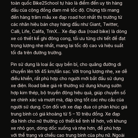
toàn quốc Bike2School tự hào là điểm đến uy tín hàng
đầu của cộng đồng đam mê tốc độ. Chúng tôi mang
đến hàng trăm mẫu xe đạp road hot nhất thị trường từ
các nhãn hiệu bán chạy hàng đầu như Giant, Twitter,
Calli, Life, Califa, TrinX… Xe đạp đua (road bike) là dòng
xe có thiết kế ghi đông cong, tối ưu từng chi tiết để đạt
trọng lượng nhẹ nhất, mang lại tốc độ cao và hiệu suất
tối đa trên đường trường.
Pin sử dụng là loại ắc quy bền bỉ, cho quãng đường di
chuyển lên tới 45 km/lần sạc. Với trọng lượng nhẹ, xe dễ
điều khiển, rất phù hợp cho người mới bắt đầu sử dụng
xe điện. Road bike giá rẻ thường sử dụng khung sườn
hợp kim thép, bộ truyền động hiệu quả, giúp chuyển số
xe chính xác và mượt mà, đáp ứng tốt các nhu cầu của
người sử dụng. Còn đối với xe đạp đua có phân khúc giá
trung bình có giá khoảng từ 5 – 10 triệu đồng. Xe đạp
địa hình cho nữ thường có thiết kế tinh tế hơn, với khung
xe nhỏ gọn, dóng dốc xuống và nhẹ hơn, để phù hợp
với thể trạng và chiều cao trung bình của phụ nữ. Ngoài