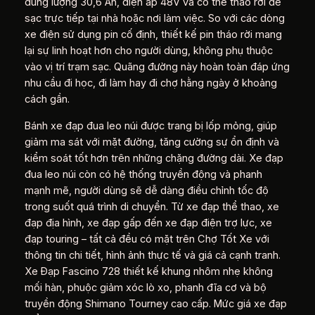
dung lượng 30,6 Ah, điện áp 48V và có thể tháo rời để
sạc trực tiếp tại nhà hoặc nơi làm việc. So với các dòng
xe điện sử dụng pin cố định, thiết kế pin tháo rời mang
lại sự linh hoạt hơn cho người dùng, không phụ thuộc
vào vị trí trạm sạc. Quãng đường này hoàn toàn đáp ứng
nhu cầu đi học, đi làm hay đi chợ hằng ngày ở khoảng
cách gần.
Bánh xe đạp đua leo núi được trang bị lốp mỏng, giúp
giảm ma sát với mặt đường, tăng cường sự ổn định và
kiểm soát tốt hơn trên những chặng đường dài. Xe đạp
đua leo núi còn có hệ thống truyền động và phanh
mạnh mẽ, người dùng sẽ dễ dàng điều chỉnh tốc độ
trong suốt quá trình di chuyển. Từ xe đạp thể thao, xe
đạp địa hình, xe đạp gấp đến xe đạp điện trợ lực, xe
đạp touring – tất cả đều có mặt trên Chợ Tốt Xe với
thông tin chi tiết, hình ảnh thực tế và giá cả cạnh tranh.
Xe Đạp Fascino 728 thiết kế khung nhôm nhẹ không
mối hàn, phuộc giảm xóc lò xo, phanh đĩa cơ và bộ
truyền động Shimano Tourney cao cấp. Mức giá xe đạp