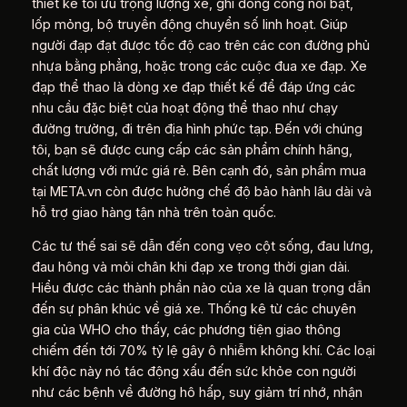
thiết kế tối ưu trọng lượng xe, ghi đông cong nổi bật,
lốp mỏng, bộ truyền động chuyển số linh hoạt. Giúp
người đạp đạt được tốc độ cao trên các con đường phủ
nhựa bằng phẳng, hoặc trong các cuộc đua xe đạp. Xe
đạp thể thao là dòng xe đạp thiết kế để đáp ứng các
nhu cầu đặc biệt của hoạt động thể thao như chạy
đường trường, đi trên địa hình phức tạp. Đến với chúng
tôi, bạn sẽ được cung cấp các sản phẩm chính hãng,
chất lượng với mức giá rẻ. Bên cạnh đó, sản phẩm mua
tại META.vn còn được hưởng chế độ bảo hành lâu dài và
hỗ trợ giao hàng tận nhà trên toàn quốc.
Các tư thế sai sẽ dẫn đến cong vẹo cột sống, đau lưng,
đau hông và mỏi chân khi đạp xe trong thời gian dài.
Hiểu được các thành phần nào của xe là quan trọng dẫn
đến sự phân khúc về giá xe. Thống kê từ các chuyên
gia của WHO cho thấy, các phương tiện giao thông
chiếm đến tới 70% tỷ lệ gây ô nhiễm không khí. Các loại
khí độc này nó tác động xấu đến sức khỏe con người
như các bệnh về đường hô hấp, suy giảm trí nhớ, nhận