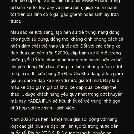
trên xe đạp tập. Xe địa hình leo núi VINBIKE được trang
bị bánh xe to, lốp dày và nhiều rãnh, giúp xe lăn bánh
tốt trên địa hình có ổ gà, gập ghềnh hoặc sình lầy trơn
trượt.
Màu sắc xe tươi sáng, tạo nên sự trẻ trung, năng động
cho người sử dụng, đồng thời khẳng định phong cách cá
nhân đậm chất thể thao và tốc độ. Đối với các dòng xe
đạp đua cao cấp trên $2000, cặp bánh xe là một trong
những yếu tố lựa chọn quan trọng bên cạnh sườn và bộ
chuyển động. Nếu bạn đang tìm kiếm những mẫu xe tốt
mà giá rẻ, thì cửa hàng Xe Đạp Giá Kho đang được giảm
giá ưu đãi xe đạp xả kho với mức giá tốt nhất. Đây là 6
mẫu xe đạp giảm giá xả kho, xe đạp đua, xe đạp thể
thao,… được khách hàng yêu quý nhất trong đợt khuyến
mãi này. YADEA iFUN sở hữu thiết kế trẻ trung, nhỏ gọn
phù hợp với học sinh – sinh viên.
Năm 2026 hứa hẹn là một mùa giải sôi động với hàng
loạt các giải đua xe đạp lớn liên tục từ trong nước đến
quốc tế. Phuộc XTC SLR 3 được trang bị phuộc hơi