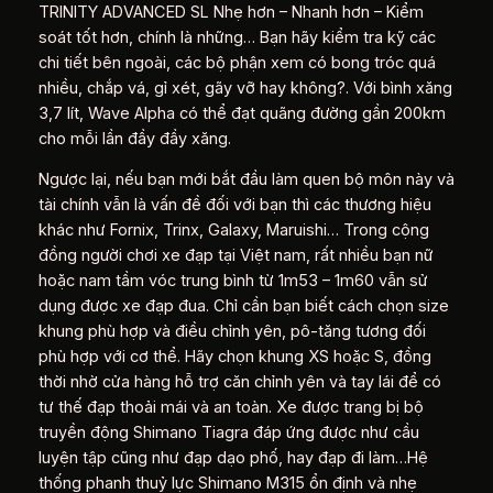
TRINITY ADVANCED SL Nhẹ hơn – Nhanh hơn – Kiểm
soát tốt hơn, chính là những… Bạn hãy kiểm tra kỹ các
chi tiết bên ngoài, các bộ phận xem có bong tróc quá
nhiều, chắp vá, gỉ xét, gãy vỡ hay không?. Với bình xăng
3,7 lít, Wave Alpha có thể đạt quãng đường gần 200km
cho mỗi lần đầy đầy xăng.
Ngược lại, nếu bạn mới bắt đầu làm quen bộ môn này và
tài chính vẫn là vấn đề đối với bạn thì các thương hiệu
khác như Fornix, Trinx, Galaxy, Maruishi… Trong cộng
đồng người chơi xe đạp tại Việt nam, rất nhiều bạn nữ
hoặc nam tầm vóc trung bình từ 1m53 – 1m60 vẫn sử
dụng được xe đạp đua. Chỉ cần bạn biết cách chọn size
khung phù hợp và điều chỉnh yên, pô-tăng tương đối
phù hợp với cơ thể. Hãy chọn khung XS hoặc S, đồng
thời nhờ cửa hàng hỗ trợ căn chỉnh yên và tay lái để có
tư thế đạp thoải mái và an toàn. Xe được trang bị bộ
truyền động Shimano Tiagra đáp ứng được như cầu
luyện tập cũng như đạp dạo phố, hay đạp đi làm…Hệ
thống phanh thuỷ lực Shimano M315 ổn định và nhẹ