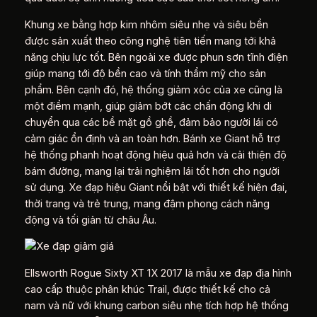
Khung xe bằng hợp kim nhôm siêu nhẹ và siêu bền
được sản xuất theo công nghệ tiên tiến mang tới khả
năng chịu lực tốt. Bên ngoài xe được phun sơn tĩnh điện
giúp mang tới độ bền cao và tính thẩm mỹ cho sản
phẩm. Bên cạnh đó, hệ thống giảm xóc của xe cũng là
một điểm mạnh, giúp giảm bớt các chấn động khi di
chuyển qua các bề mặt gồ ghề, đảm bảo người lái có
cảm giác ổn định và an toàn hơn. Bánh xe Giant hỗ trợ
hệ thống phanh hoạt động hiệu quả hơn và cải thiện độ
bám đường, mang lại trải nghiệm lái tốt hơn cho người
sử dụng. Xe đạp hiệu Giant nổi bật với thiết kế hiện đại,
thời trang và trẻ trung, mang đậm phong cách năng
động và tối giản từ châu Âu.
Ellsworth Rogue Sixty XT 1X 2017 là mẫu xe đạp địa hình
cao cấp thuộc phân khúc Trail, được thiết kế cho cả
nam và nữ với khung carbon siêu nhẹ tích hợp hệ thống