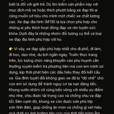
biệt là đối với giới trẻ. Dù tìm kiếm sản phẩm này với
mục đích mê xe hoặc thích phượt bằng xe đạp thì ai
cũng muốn sở hữu cho mình một chiếc xe chất lượng
cao. Xe đạp địa hình (MTB) là lựa chọn phù hợp cho
những ai yêu thích hoạt động đạp xe rèn luyện sức
khỏe. Dưới đây là những nhóm đối tượng cụ thể và loại
xe đạp địa hình phù hợp với họ.
Vì vậy, xe đạp gấp phù hợp nhất cho đi phố, đi làm,
đi học, dạo nhẹ, du lịch ngắn ngày. Trước thực trạng
trên, lực lượng chức năng khuyến cáo phụ huynh cần
thường xuyên kiểm tra phương tiện mà con em mình sử
dụng, kịp thời phát hiện các dấu hiệu thay đổi kết cấu
xe. Gia đình tuyệt đối không giao xe đã bị “độ chế” cho
con em sử dụng để tránh nguy cơ tai nạn đáng tiếc.
Khung sườn nhôm vô cùng bền vững với nhiều ưu điểm
như nhẹ, chịu được tải trọng cao và chống chịu va đập
tốt. Bên cạnh đó, khung xe còn được sơn phủ lớp
sơn tĩnh điện, giúp chống ăn mòn và chống gỉ sét hiệu
quả dưới sự ảnh hưởng tiêu cực của thời tiết nóng ẩm.