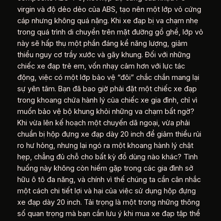
virgin và độ dẻo dẻo của ABS, tạo nên một lớp vỏ cứng
cáp nhưng không quá nặng. Khi xe đạp bị va chạm nhẹ
trong quá trình di chuyển trên mặt đường gồ ghề, lớp vỏ
này sẽ hấp thụ một phần đáng kể năng lượng, giảm
thiểu nguy cơ trầy xước và gãy khung. Đối với những
chiếc xe đạp trẻ em, vốn nhạy cảm hơn với lực tác
động, việc có một lớp bảo vệ “đôi” chắc chắn mang lại
sự yên tâm. Bạn đã bao giờ phải đặt một chiếc xe đạp
trong khoang chứa hành lý của chiếc xe gia đình, chỉ vì
muốn bảo vệ bộ khung khỏi những va chạm bất ngờ?
Khi vừa lên kế hoạch một chuyến dã ngoại, vừa phải
chuẩn bị hộp đựng xe đạp dày 20 inch để giảm thiểu rủi
ro hư hỏng, nhưng lại ngó ra một khoang hành lý chật
hẹp, chẳng đủ chỗ cho bất kỳ đồ dùng nào khác? Tình
huống này không còn hiếm gặp trong các gia đình sở
hữu ô tô đa năng, và chính vì thế chúng ta cần cân nhắc
một cách chi tiết lợi và hại của việc sử dụng hộp đựng
xe đạp dày 20 inch. Tải trọng là một trong những thông
số quan trọng mà bạn cần lưu ý khi mua xe đạp tập thể