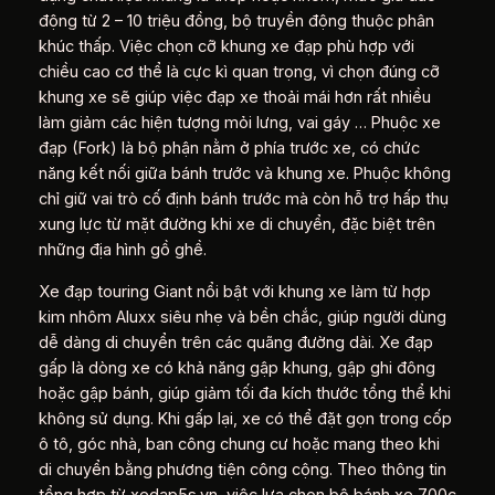
động từ 2 – 10 triệu đồng, bộ truyền động thuộc phân
khúc thấp. Việc chọn cỡ khung xe đạp phù hợp với
chiều cao cơ thể là cực kì quan trọng, vì chọn đúng cỡ
khung xe sẽ giúp việc đạp xe thoải mái hơn rất nhiều
làm giảm các hiện tượng mỏi lưng, vai gáy … Phuộc xe
đạp (Fork) là bộ phận nằm ở phía trước xe, có chức
năng kết nối giữa bánh trước và khung xe. Phuộc không
chỉ giữ vai trò cố định bánh trước mà còn hỗ trợ hấp thụ
xung lực từ mặt đường khi xe di chuyển, đặc biệt trên
những địa hình gồ ghề.
Xe đạp touring Giant nổi bật với khung xe làm từ hợp
kim nhôm Aluxx siêu nhẹ và bền chắc, giúp người dùng
dễ dàng di chuyển trên các quãng đường dài. Xe đạp
gấp là dòng xe có khả năng gập khung, gập ghi đông
hoặc gập bánh, giúp giảm tối đa kích thước tổng thể khi
không sử dụng. Khi gấp lại, xe có thể đặt gọn trong cốp
ô tô, góc nhà, ban công chung cư hoặc mang theo khi
di chuyển bằng phương tiện công cộng. Theo thông tin
tổng hợp từ xedap5s.vn, việc lựa chọn bộ bánh xe 700c