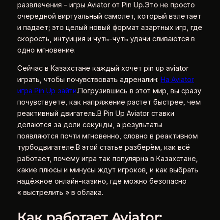
развлечения – игры Aviator от Pin Up.Это не просто
очередной виртуальный самолет, который взлетает
и падает; это целый новый формат азартных игр, где
скорость, интуиция и чуть-чуть удачи сливаются в
одно мгновение.
Сейчас в Казахстане каждый хочет pin up aviator
играть, чтобы почувствовать адреналин:
На Aviator
игра Pin Up зайти
.Погрузившись в этот мир, вы сразу
почувствуете, как напряжение растет быстрее, чем
реактивный двигатель.В Pin Up Aviator ставки
делаются за доли секунды, а результаты
появляются почти мгновенно, словно в реактивном
турбодвигателе.В этой статье разберём, как всё
работает, почему игра так популярна в Казахстане,
какие плюсы и минусы ждут игроков, и как выбрать
надёжное онлайн‑казино, где можно безопасно
« выстрелить » в облака.
Как работает Aviator: