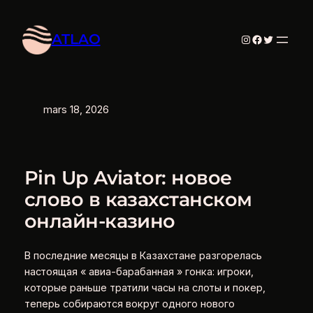
Aller
au
ATLAO
Instagram
Facebook
Twitter
contenu
mars 18, 2026
Pin Up Aviator: новое
слово в казахстанском
онлайн‑казино
В последние месяцы в Казахстане разгорелась
настоящая « авиа‑барабанная » гонка: игроки,
которые раньше тратили часы на слоты и покер,
теперь собираются вокруг одного нового