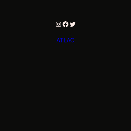
Instagram
Facebook
Twitter
ATLAO