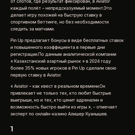
от слотов, где результат фиксирован, в Aviator
каждый полёт – непредсказуемый момент.Это
делает игру похожей на быструю ставку в
спортивном беттинге, но без необходимости
следить за матчами.
Pin Up предлагает бонусы в виде бесплатных ставок
и повышенного коэффициента в первые дни
регистрации.По данным аналитической компании
« Казахстанский азартный рынок » в 2024 году
более 35% новых игроков в Pin Up сделали свою
первую ставку в Aviator.
« Aviator – как квест в реальном времени.Он
привлекает не только тех, кто любит быстрые
выигрыши, но и тех, кто ценит адреналин и
возможность быстро выйти из игры », – отмечает
эксперт по онлайн‑казино Алишер Куанышев.
1