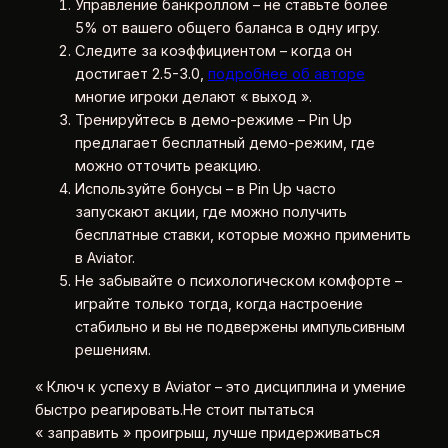
Управление банкроллом – не ставьте более
5% от вашего общего баланса в одну игру.
Следите за коэффициентом – когда он
достигает 2.5-3.0,
подробнее об авторе
многие игроки делают « выход ».
Тренируйтесь в демо‑режиме – Pin Up
предлагает бесплатный демо‑режим, где
можно отточить реакцию.
Используйте бонусы – в Pin Up часто
запускают акции, где можно получить
бесплатные ставки, которые можно применить
в Aviator.
Не забывайте о психологическом комфорте –
играйте только тогда, когда настроение
стабильно и вы не подвержены импульсивным
решениям.
« Ключ к успеху в Aviator – это дисциплина и умение
быстро реагировать.Не стоит пытаться
« заправить » проигрыш, лучше придерживаться