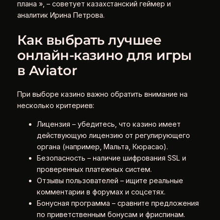
плана », – советует казахстанский геймер и
аналитик Ирина Петрова.
Как выбрать лучшее
онлайн‑казино для игры
в Aviator
При выборе казино важно обратить внимание на
несколько критериев:
Лицензия – убедитесь, что казино имеет
действующую лицензию от регулирующего
органа (например, Мальта, Кюрасао).
Безопасность – наличие шифрования SSL и
проверенных платежных систем.
Отзывы пользователей – ищите реальные
комментарии в форумах и соцсетях.
Бонусная программа – сравните предложения
по приветственным бонусам и фриспинам.