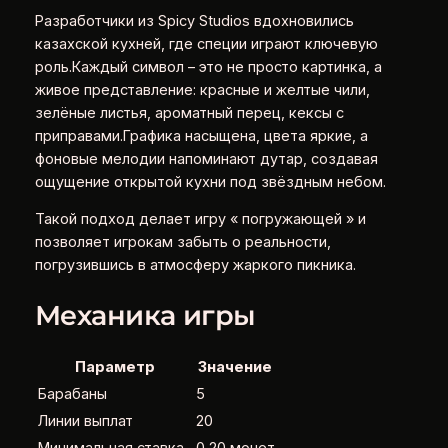
Разработчики из Spicy Studios вдохновились
казахской кухней, где специи играют ключевую
роль.Каждый символ – это не просто картинка, а
живое представление: красные и желтые чили,
зелёные листья, ароматный перец, кексы с
приправами.Графика насыщена, цвета яркие, а
фоновые мелодии напоминают дутар, создавая
ощущение открытой кухни под звёздным небом.
Такой подход делает игру « погружающей » и
позволяет игрокам забыть о реальности,
погрузившись в атмосферу жаркого пикника.
Механика игры
Параметр
Значение
Барабаны
5
Линии выплат
20