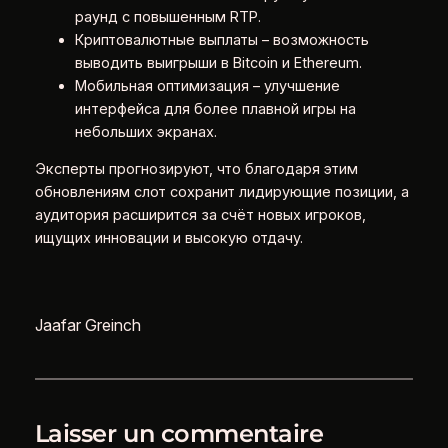
раунд с повышенным RTP.
Криптовалютные выплаты – возможность
выводить выигрыши в Bitcoin и Ethereum.
Мобильная оптимизация – улучшение
интерфейса для более плавной игры на
небольших экранах.
Эксперты прогнозируют, что благодаря этим
обновлениям слот сохранит лидирующие позиции, а
аудитория расширится за счёт новых игроков,
ищущих инновации и высокую отдачу.
Jaafar Greinch
Laisser un commentaire