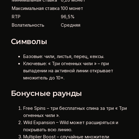
Минимальная ставка
0,20 монет
Максимальная ставка
100 монет
RTP
96,5%
Волатильность
Средняя
Символы
Базовые: чили, листья, перец, кексы.
Ключевые: « Три огненных чили » – при
выпадении на активной линии открывает
множитель до 10×.
Бонусные раунды
Free Spins – три бесплатных спина за три « Три
огненных чили ».
Wild Expansion – Wild может расширяться и
покрывать всю линию.
Multiplier Boost – случайные множители