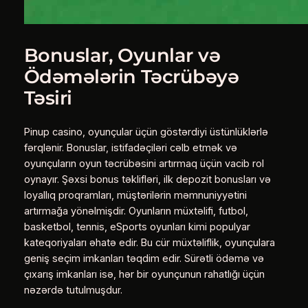
Bonuslar, Oyunlar və
Ödəmələrin Təcrübəyə
Təsiri
Pinup casino, oyunçular üçün göstərdiyi üstünlüklərlə
fərqlənir. Bonuslar, istifadəçiləri cəlb etmək və
oyunçuların oyun təcrübəsini artırmaq üçün vacib rol
oynayır. Şəxsi bonus təklifləri, ilk depozit bonusları və
loyallıq proqramları, müştərilərin məmnuniyyətini
artırmağa yönəlmişdir. Oyunların müxtəlifi, futbol,
basketbol, tennis, eSports oyunları kimi populyar
kateqoriyaları əhatə edir. Bu cür müxtəliflik, oyunçulara
geniş seçim imkanları təqdim edir. Sürətli ödəmə və
çıxarış imkanları isə, hər bir oyunçunun rahatlığı üçün
nəzərdə tutulmuşdur.