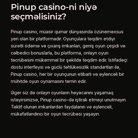
Pinup casino-ni niyə
seçməlisiniz?
Pinup casino, müasir qumar dünyasında özünəməxsus
yeri olan bir platformadır. Oyunçulara təqdim etdiyi
sürətli ödəmə və çıxarış imkanları, geniş oyun çeşidi və
cəlbedici bonuslarla, bu platforma, onlayn oyun
təcrübəsini mükəmməl bir şəkildə təqdim edir. İstifadəçi
dostu interfeysi və güclü təhlükəsizlik standartları ilə,
Pinup casino, hər bir oyunçunun etibarlı və əyləncəli bir
mühitdə oyun oynamasını təmin edir.
Əgər siz də onlayn oyunların həyəcanını yaşamaq
istəyirsinizsə, Pinup casino-da iştirak etməyi unutmayın.
Təklif olunan imkanlardan faydalanın və əyləncəli,
mükafatlandırıcı bir oyun təcrübəsi yaşayın.