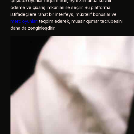
çeşiddə oyunlar təqdim edir, eyni zamanda sürətli
ödəmə və çıxarış imkanları ilə seçilir. Bu platforma,
istifadəçilərə rahat bir interfeys, müxtəlif bonuslar və
mərc oyunları
təqdim edərək, müasir qumar təcrübəsini
daha da zənginləşdirir.