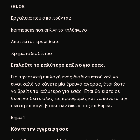
00:06
Εργαλεία που απαιτούνται:
hermescasinos.grKινητό τηλέφωνο
Απαιτείται προμήθεια:
Χρήματαδιαδίκτυο
Επιλέξτε το καλύτερο καζίνο για εσάς.
Για την σωστή επιλογή ενός διαδικτυακού καζίνο
είναι καλό να κάνετε μία έρευνα αγοράς, έτσι ώστε
να βρείτε το καλύτερο για εσάς. Έτσι θα είστε σε
θέση να δείτε όλες τις προσφορές και να κάνετε την
σωστή επιλογή βάσει των δικών σας επιθυμιών.
Βήμα 1
Κάντε την εγγραφή σας