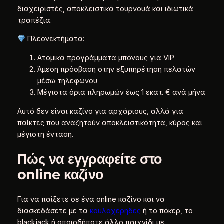
διαχειριστές, αποκλειστικά τουρνουά και ιδιωτικά
τραπέζια.
Πλεονεκτήματα:
Ατομικά προγράμματα μπόνους για VIP
Άμεση πρόσβαση στην εξυπηρέτηση πελατών
μέσω τηλεφώνου
Μέγιστα όρια πληρωμών έως 1 εκατ. € ανά μήνα
Αυτό δεν είναι καζίνο για αρχάριους, αλλά για
παίκτες που αναζητούν αποκλειστικότητα, κύρος και
μέγιστη ένταση.
Πώς να εγγραφείτε στο
online καζίνο
Για να παίξετε σε ένα online καζίνο και να
διασκεδάσετε με τα
κουλοχερηδες
ή το πόκερ, το
blackjack ή οποιοδήποτε άλλο παιχνίδι με