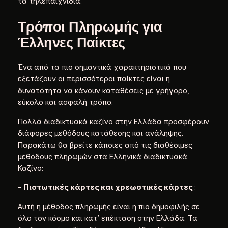
τα τηλεπαιχνίδια.
Τρόποι Πληρωμής για
Έλληνες Παίκτες
Ένα από τα πιο σημαντικά χαρακτηριστικά που
εξετάζουν οι περισσότεροι παίκτες είναι η
δυνατότητα να κάνουν καταθέσεις με γρήγορο,
εύκολο και ασφαλή τρόπο.
Πολλά διαδικτυακά καζίνο στην Ελλάδα προσφέρουν
διάφορες μεθόδους κατάθεσης και ανάληψης.
Παρακάτω θα βρείτε κάποιες από τις διαθέσιμες
μεθόδους πληρωμών στα Ελληνικά διαδικτυακά
Καζίνο:
–
Πιστωτικές κάρτες και χρεωστικές κάρτες
:
Αυτή η μέθοδος πληρωμής είναι η πιο δημοφιλής σε
όλο τον κόσμο και κατ’ επέκταση στην Ελλάδα. Τα