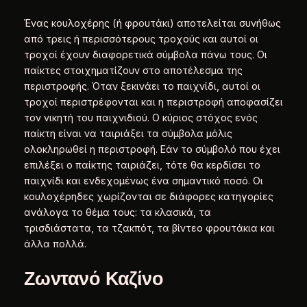
Ένας κουλοχέρης (ή φρουτάκι) αποτελείται συνήθως
από τρεις ή περισσότερους τροχούς και αυτοί οι
τροχοί έχουν διαφορετικά σύμβολα πάνω τους. Οι
παίκτες στοιχηματίζουν στο αποτέλεσμα της
περιστροφής. Όταν ξεκινάει το παιχνίδι, αυτοί οι
τροχοί περιστρέφονται και η περιστροφή αποφασίζει
τον νικητή του παιχνιδιού. Ο κύριος στόχος ενός
παίκτη είναι να ταιριάξει τα σύμβολα μόλις
ολοκληρωθεί η περιστροφή. Εάν το σύμβολό που έχει
επιλέξει ο παίκτης ταιριάζει, τότε θα κερδίσει το
παιχνίδι και ενδεχομένως ένα σημαντικό ποσό. Οι
κουλοχέρηδες χωρίζονται σε διάφορες κατηγορίες
ανάλογα το θέμα τους: τα κλασικά, τα
τρισδιάστατα, τα τζακπότ, τα βίντεο φρουτάκια και
άλλα πολλά.
Ζωντανό Καζίνο