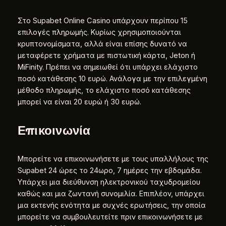
Στο Supabet Online Casino υπάρχουν περίπου 15
επιλογές πληρωμής. Κυρίως χρησιμοποιούνται
κρυπτονομίσματα, αλλά είναι επίσης δυνατό να
μεταφέρετε χρήματα με πιστωτική κάρτα, Jeton ή
MiFinity. Πρέπει να σημειωθεί ότι υπάρχει ελάχιστο
ποσό κατάθεσης 10 ευρώ. Ανάλογα με την επιλεγμένη
μέθοδο πληρωμής, το ελάχιστο ποσό κατάθεσης
μπορεί να είναι 20 ευρώ ή 30 ευρώ.
Επικοινωνία
Μπορείτε να επικοινωνήσετε με τους υπαλλήλους της
Supabet 24 ώρες το 24ωρο, 7 ημέρες την εβδομάδα.
Υπάρχει μια διεύθυνση ηλεκτρονικού ταχυδρομείου
καθώς και μια ζωντανή συνομιλία. Επιπλέον, υπάρχει
μια εκτενής ενότητα με συχνές ερωτήσεις, την οποία
μπορείτε να συμβουλευτείτε πριν επικοινωνήσετε με