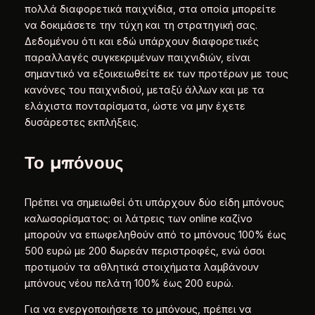
πολλά διαφορετικά παιχνίδια, στα οποία μπορείτε
να δοκιμάσετε την τύχη και τη στρατηγική σας.
Δεδομένου ότι και εδώ υπάρχουν διαφορετικές
παραλλαγές συγκεκριμένων παιχνιδιών, είναι
σημαντικό να εξοικειωθείτε εκ των προτέρων με τους
κανόνες του παιχνιδιού, μεταξύ άλλων και με τα
ελάχιστα πονταρίσματα, ώστε να μην έχετε
δυσάρεστες εκπλήξεις.
Το μπόνους
Πρέπει να σημειωθεί ότι υπάρχουν δύο είδη μπόνους
καλωσορίσματος: οι λάτρεις των online καζίνο
μπορούν να επωφεληθούν από το μπόνους 100% έως
500 ευρώ με 200 δωρεάν περιστροφές, ενώ όσοι
προτιμούν τα αθλητικά στοιχήματα λαμβάνουν
μπόνους νέου πελάτη 100% έως 200 ευρώ.
Για να ενεργοποιήσετε το μπόνους, πρέπει να