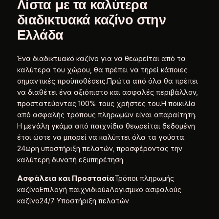
Λίστα με τα καλύτερα
διαδικτυακά καζίνο στην
Ελλάδα
Ένα διαδικτυακό καζίνο για να θεωρείται από τα
καλύτερα του χώρου, θα πρέπει να τηρεί κάποιες
σημαντικές προϋποθέσεις.Πρώτα από όλα θα πρέπει
να διαθέτει ένα αξιόπιστο και ασφαλές περιβάλλον,
προστατεύοντας 100% τους χρήστες του.Η ποικιλία
από ασφαλής τρόπους πληρωμών είναι απαραίτητη.
Η μεγάλη γκάμα από παιχνίδια θεωρείται δεδομένη
έτσι ώστε να μπορεί να καλύπτει όλα τα γούστα.
24ωρη υποστήριξη πελατών, προσφέροντας την
καλύτερη δυνατή εξυπηρέτηση.
Ασφάλεια και Προστασία
Τρόποι πληρωμής
καζίνοΕπιλογή παιχνιδιούaΛογισμικό ασφαλούς
καζίνο24/7 Υποστήριξη πελατών