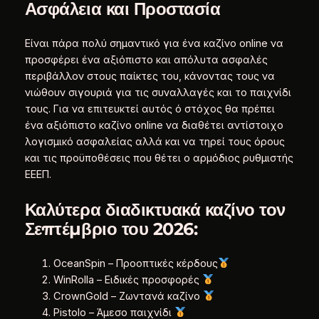
Ασφάλεια και Προστασία
Είναι πάρα πολύ σημαντικό για ένα καζίνο online να
προσφέρει ένα αξιόπιστο και απόλυτα ασφαλές
περιβάλλον στους παίκτες του, κάνοντας τους να
νιώθουν σιγουριά για τις συναλλαγές και το παιχνίδι
τους. Για να επιτευκτεί αυτός ό στόχος θα πρέπει
ένα αξιόπιστο καζίνο online να διαθέτει αντίστοιχο
λογισμικό ασφαλείας αλλά και να τηρεί τους όρους
και τις προϋποθέσεις που θέτει ο αρμόδιος ρυθμιστής
ΕΕΕΠ.
Καλύτερα διαδικτυακά καζίνο τον
Σεπτέμβριο του 2026:
OceanSpin – Προοπτικές κέρδους
WinRolla – Ειδικές προσφορές
CrownGold – Ζωντανά καζίνο
Pistolo – Άμεσο παιχνίδι