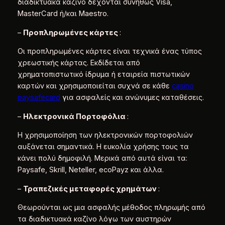
διαδικτυακά καζίνο δέχονται συνήθως Visa,
MasterCard ή/και Maestro.
–
Προπληρωμένες κάρτες
:
Οι προπληρωμένες κάρτες είναι τεχνικά ένας τύπος
χρεωστικής κάρτας. Εκδίδεται από
χρηματοπιστωτικό ίδρυμα ή εταιρεία πιστωτικών
καρτών και χρησιμοποιείται συχνά σε κάθε
casino
paysafecard
για ασφαλείς και ανώνυμες καταθέσεις.
–
Ηλεκτρονικά Πορτοφόλια
:
Η χρησιμοποίηση των ηλεκτρονικών πορτοφολιών
αυξάνεται σημαντικά. Η ευκολία χρήσης τους τα
κάνει πολύ δημοφιλή. Μερικά από αυτά είναι τα:
Paysafe, Skrill, Neteller, ecoPayz και άλλα.
–
Τραπεζικές μεταφορές χρημάτων
:
Θεωρούνται ως μια ασφαλής μέθοδος πληρωμής από
τα διαδικτυακά καζίνο λόγω των αυστηρών