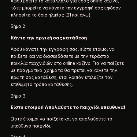
Αφού βρείτε το κατάλληλο για εσάς online καζίνο,
τότε μπορείτε να κάνετε την εγγραφή σας εφόσον
πληροίτε το όριο ηλικίας (21 και άνω).
Βήμα 2
Κάντε την αρχική σας κατάθεση
Αφού κάνατε την εγγραφή σας, είστε έτοιμοι να
παίξετε και να διασκεδάσετε με την τεράστια
ποικιλία παιχνιδιών στο online καζίνο. Για να παίξετε
με πραγματικά χρήματα θα πρέπει να κάνετε την
πρώτη σας κατάθεση, έτσι λοιπόν επιλέξτε τον
επιθυμητό τρόπο κατάθεσης.
Βήμα 3
Είστε έτοιμοι! Απολαύστε το παιχνίδι υπέυθυνα!
Είστε έτοιμοι να παίξετε και να απολαύσετε το
υπεύθυνο παιχνίδι.