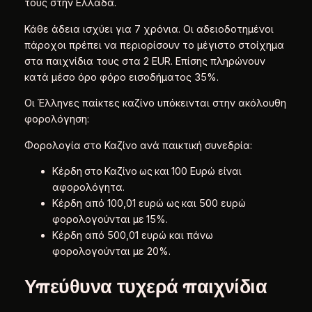
τους στην Ελλάδα.
Κάθε άδεια ισχύει για 7 χρόνια. Οι αδειοδοτημένοι
πάροχοι πρέπει να περιορίσουν το μέγιστο στοίχημα
στα παιχνίδια τους στα 2 EUR. Επίσης πληρώνουν
κατά μέσο όρο φόρο εισοδήματος 35%.
Οι Έλληνες παίκτες καζίνο υπόκεινται στην ακόλουθη
φορολόγηση:
Φορολογία στο Καζίνο ανά παικτική συνεδρία:
Κέρδη στο Καζίνο ως και 100 Ευρώ είναι
αφορολόγητα.
Κέρδη από 100,01 ευρώ ως και 500 ευρώ
φορολογούνται με 15%.
Κέρδη από 500,01 ευρώ και πάνω
φορολογούνται με 20%.
Υπεύθυνα τυχερά παιχνίδια