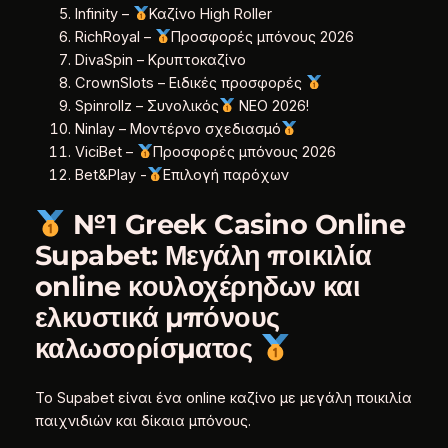
Infinity –
Καζίνο High Roller
RichRoyal –
Προσφορές μπόνους 2026
DivaSpin – Κρυπτοκαζίνο
CrownSlots – Ειδικές προσφορές
Spinrollz – Συνολικός
ΝΕΟ 2026!
Ninlay – Μοντέρνο σχεδιασμό
ViciBet –
Προσφορές μπόνους 2026
Bet&Play -
Επιλογή παρόχων
№1 Greek Casino Online
Supabet: Μεγάλη ποικιλία
online κουλοχέρηδων και
ελκυστικά μπόνους
καλωσορίσματος
Το Supabet είναι ένα online καζίνο με μεγάλη ποικιλία
παιχνιδιών και δίκαια μπόνους.