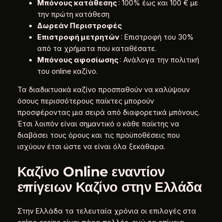
Μπόνους κατάθεσης
: 100% έως και 100 € με
την πρώτη κατάθεση
Δωρεάν Περιστροφές
Επιστροφή μετρητών
: Επιστροφή του 30%
από τα χρήματα που καταθέσατε.
Μπόνους αφοσίωσης
: Ανάλογα την πολιτική
του online καζίνο.
Τα διαδικτυακά καζίνο προσπαθούν να καλύψουν
όσους περισσότερους παίκτες μπορούν
προσφέροντας μια σειρά από διαφορετικά μπόνους.
Έτσι λοιπόν είναι σημαντικό ο κάθε παίκτης να
διαβάσει τους όρους και τις προϋποθέσεις που
ισχύουν έτσι ώστε να είναι όλα ξεκάθαρα.
Καζίνο Online εναντίον
επίγειων Καζίνο στην Ελλάδα
Στην Ελλάδα τα τελευταία χρόνια οι επιλογές στα