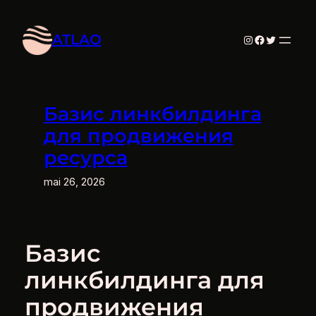
Aller
au
ATLAO
Instagram
Facebook
Twitter
contenu
Базис линкбилдинга
для продвижения
ресурса
mai 26, 2026
Базис
линкбилдинга для
продвижения