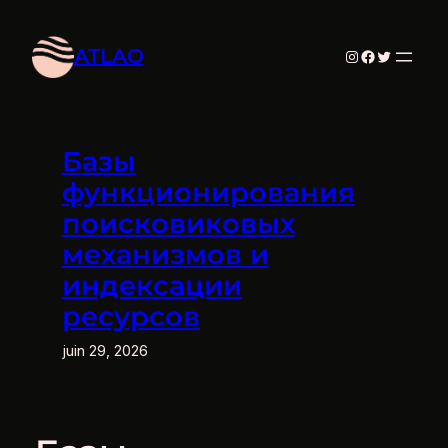
Aller
au
ATLAO
Instagram
Facebook
Twitter
contenu
Базы
функционирования
поисковиковых
механизмов и
индексации
ресурсов
juin 29, 2026