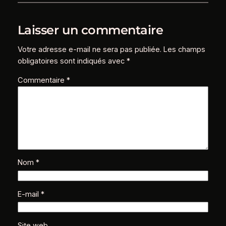
Laisser un commentaire
Votre adresse e-mail ne sera pas publiée.
Les champs
obligatoires sont indiqués avec
*
Commentaire
*
Nom
*
E-mail
*
Site web