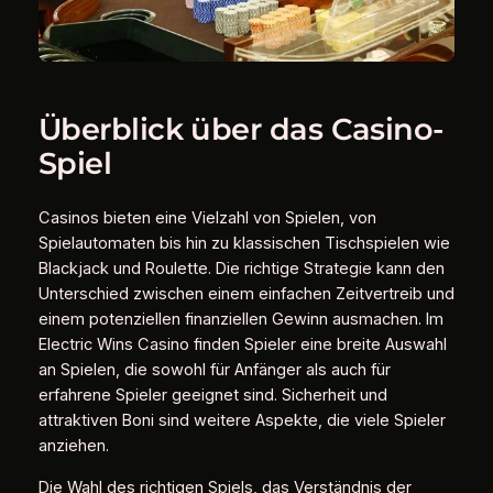
Überblick über das Casino-
Spiel
Casinos bieten eine Vielzahl von Spielen, von
Spielautomaten bis hin zu klassischen Tischspielen wie
Blackjack und Roulette. Die richtige Strategie kann den
Unterschied zwischen einem einfachen Zeitvertreib und
einem potenziellen finanziellen Gewinn ausmachen. Im
Electric Wins Casino finden Spieler eine breite Auswahl
an Spielen, die sowohl für Anfänger als auch für
erfahrene Spieler geeignet sind. Sicherheit und
attraktiven Boni sind weitere Aspekte, die viele Spieler
anziehen.
Die Wahl des richtigen Spiels, das Verständnis der