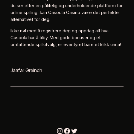
du ser etter en pålitelig og underholdende plattform for
online spilling, kan Casoola Casino være det perfekte
alternativet for deg.
Ikke nøl med å registrere deg og oppdag alt hva
Casoola har å tilby. Med gode bonuser og et
omfattende spillutvalg, er eventyret bare et klikk unna!
Jaafar Greinch
Instagram
Facebook
Twitter