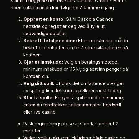
Klar til å begynne din reise hos Casoola Casino? Her er
noen enkle trinn du kan følge for å komme i gang:
Opprett en konto:
Gå til Casoola Casinos
nettside og registrer deg ved å fylle ut
nødvendige detaljer.
Bekreft detaljene dine:
Etter registrering må du
bekrefte identiteten din for å sikre sikkerheten på
kontoen.
Gjør et innskudd:
Velg en betalingsmetode,
minimum innskudd er 115 kr, og sett inn penger på
kontoen din.
Velg ditt spill:
Utforsk det omfattende utvalget
av spill og finn det som appellerer mest til deg.
Start å spille:
Begynn å spille med det samme,
enten du foretrekker spilleautomater, bordspill
eller live casino.
Rask registreringsprosess som tar omtrent 2
minutter.
Variert spillutvalg som inkluderer både casino og