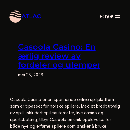
Aller
au
ATLAO
Instagram
Facebook
Twitter
contenu
Casoola Casino: En
ærlig review av
fordeler og ulemper
mai 25, 2026
Casoola Casino er en spennende online spillplattform
som er tilpasset for norske spillere. Med et bredt utvalg
av spill, inkludert spilleautomater, live casino og
sportsbetting, tilbyr Casoola en unik opplevelse for
både nye og erfarne spillere som ønsker å bruke