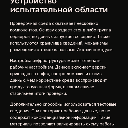
Устройство
испытательной области
Проверочная среда охватывает несколько
компонентов. Основу создает стенд либо группа
серверов, во данных запускается сервис. Также
используются хранилища сведений, механизмы
размещения а также канальные 7к казино модули.
Настройка инфраструктуры может отвечать
рабочим настройкам. Данное включает версий
прикладного софта, настроек машин и схемы
данных. Чем корректнее среда воспроизводит
продуктовую платформу, в таком случае
стабильнее итоги проверки.
Дополнительно способны использоваться тестовые
сведения. Они повторяют рабочие данные, но не
содержат конфиденциальной информации. Такие
материалы позволяют валидировать схему работы