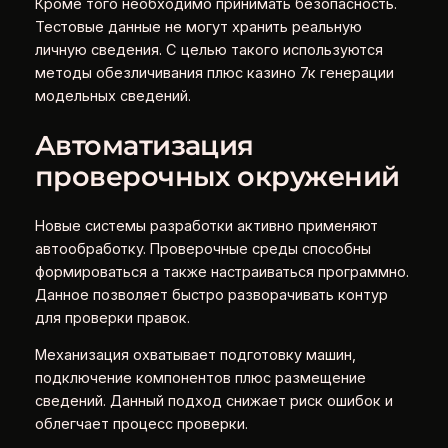
Кроме того необходимо принимать безопасность.
Тестовые данные не могут хранить реальную
личную сведения. С целью такого используются
методы обезличивания плюс казино 7к генерации
модельных сведений.
Автоматизация
проверочных окружений
Новые системы разработки активно применяют
автообработку. Проверочные среды способны
формироваться а также настраиваться программно.
Данное позволяет быстро разворачивать контур
для проверки правок.
Механизация охватывает подготовку машин,
подключение компонентов плюс размещение
сведений. Данный подход снижает риск ошибок и
облегчает процесс проверки.