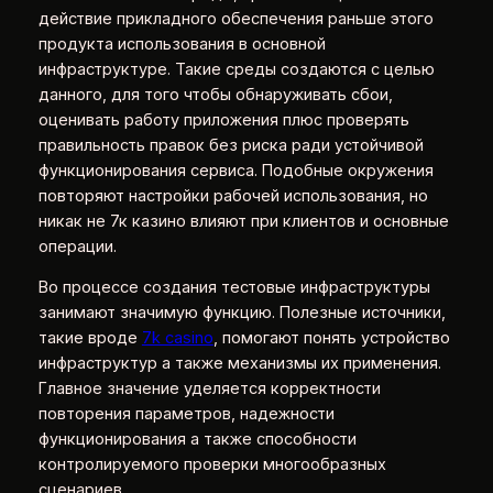
действие прикладного обеспечения раньше этого
продукта использования в основной
инфраструктуре. Такие среды создаются с целью
данного, для того чтобы обнаруживать сбои,
оценивать работу приложения плюс проверять
правильность правок без риска ради устойчивой
функционирования сервиса. Подобные окружения
повторяют настройки рабочей использования, но
никак не 7к казино влияют при клиентов и основные
операции.
Во процессе создания тестовые инфраструктуры
занимают значимую функцию. Полезные источники,
такие вроде
7k casino
, помогают понять устройство
инфраструктур а также механизмы их применения.
Главное значение уделяется корректности
повторения параметров, надежности
функционирования а также способности
контролируемого проверки многообразных
сценариев.