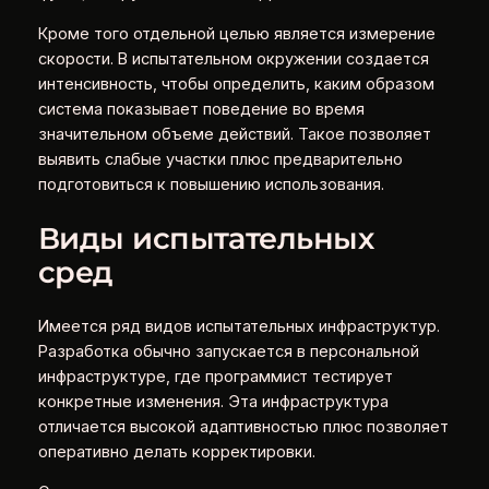
Кроме того отдельной целью является измерение
скорости. В испытательном окружении создается
интенсивность, чтобы определить, каким образом
система показывает поведение во время
значительном объеме действий. Такое позволяет
выявить слабые участки плюс предварительно
подготовиться к повышению использования.
Виды испытательных
сред
Имеется ряд видов испытательных инфраструктур.
Разработка обычно запускается в персональной
инфраструктуре, где программист тестирует
конкретные изменения. Эта инфраструктура
отличается высокой адаптивностью плюс позволяет
оперативно делать корректировки.