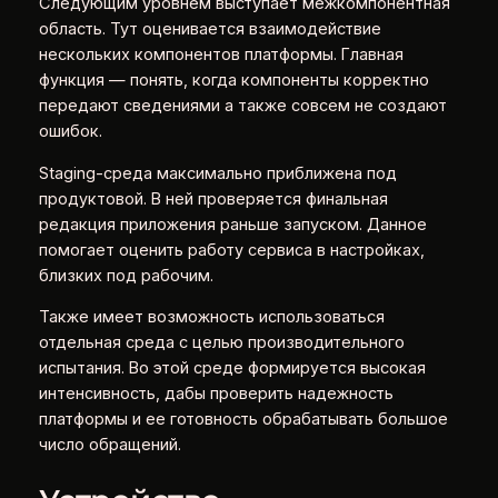
Следующим уровнем выступает межкомпонентная
область. Тут оценивается взаимодействие
нескольких компонентов платформы. Главная
функция — понять, когда компоненты корректно
передают сведениями а также совсем не создают
ошибок.
Staging-среда максимально приближена под
продуктовой. В ней проверяется финальная
редакция приложения раньше запуском. Данное
помогает оценить работу сервиса в настройках,
близких под рабочим.
Также имеет возможность использоваться
отдельная среда с целью производительного
испытания. Во этой среде формируется высокая
интенсивность, дабы проверить надежность
платформы и ее готовность обрабатывать большое
число обращений.