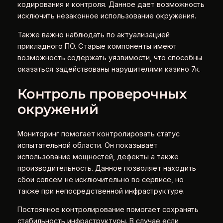
кодирования и контроля. Данное дает возможность
исключить незаконное использование окружения.
Также важно наблюдать по актуализацией
прикладного ПО. Старые компоненты имеют
возможность содержать уязвимости, что способны
оказаться задействованы нарушителями казино 7к.
Контроль проверочных
окружений
Мониторинг помогает контролировать статус
испытательной области. Он показывает
использование мощностей, дефекты а также
производительность. Данное позволяет находить
сбои совсем не исключительно во сервисе, но
также при непосредственной инфраструктуре.
Постоянное контролирование помогает сохранять
стабильность инфраструктуры. В случае если