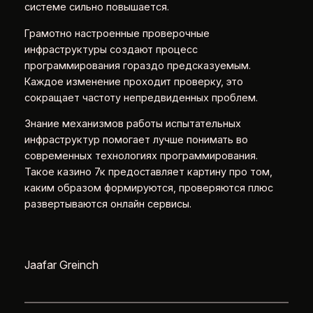
системе сильно повышается.
Грамотно настроенные проверочные
инфраструктуры создают процесс
программирования гораздо предсказуемым.
Каждое изменение проходит проверку, это
сокращает частоту непредвиденных проблем.
Знание механизмов работы испытательных
инфраструктур помогает лучше понимать во
современных технологиях программирования.
Такое казино 7к предоставляет картину про том,
каким образом формируются, проверяются плюс
развертываются онлайн сервисы.
Jaafar Greinch