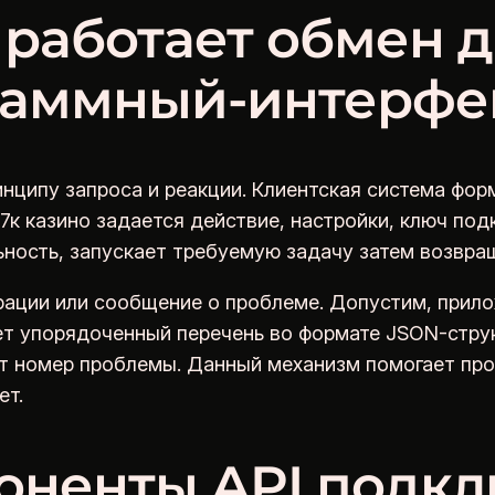
 работает обмен 
раммный-интерфе
инципу запроса и реакции. Клиентская система фо
7к казино задается действие, настройки, ключ по
ность, запускает требуемую задачу затем возвращ
рации или сообщение о проблеме. Допустим, прил
ет упорядоченный перечень во формате JSON-стру
ет номер проблемы. Данный механизм помогает пр
ет.
оненты API подк