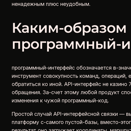
ненадежным плюс неудобным.
Каким-образом
программный-и
программный-интерфейс обозначается в-значени
инструмент совокупность команд, операций, 
обратиться ко иной. API-интерфейс не казино
обращения. За-счет этому любой продукт спо
изменения к чужой программный-код.
Простой случай API-интерфейсной связки — в
платформу с-самого пустой-базы, вместо-это
результат оно загружает координаты, маршру