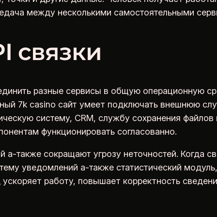
редача между несколькими самостоятельными серв
I связки
единить разные сервисы в общую операционную ср
ьный 7k casino сайт умеет подключать внешнюю с
ическую систему, CRM, службу сохранения файлов 
онентам функционировать согласованно.
 а-также сокращают угрозу неточностей. Когда с
стему уведомлений а-также статистический модуль
ускоряет работу, повышает корректность сведени