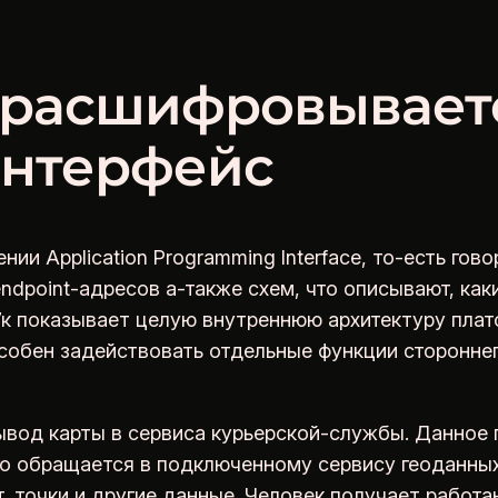
 расшифровывает
нтерфейс
и Application Programming Interface, то-есть гов
endpoint-адресов а-также схем, что описывают, к
 7к показывает целую внутреннюю архитектуру пла
собен задействовать отдельные функции сторонне
ывод карты в сервиса курьерской-службы. Данное 
го обращается в подключенному сервису геоданны
т, точки и другие данные. Человек получает рабо