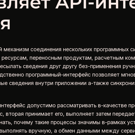
вляет API-ин
я
й механизм соединения нескольких программных с
, ресурсам, переносным продуктам, расчетным ком
сылать сведения друг другу без-применения ручн
едственно программный-интерфейс позволяет мгнов
нные сведения внутри приложении а-также синхрон
интерфейс допустимо рассматривать в-качестве 
с, вторая принимает его, выполняет затем переда
нать, почему такие процессы значимы в-рамках ус
ы выполнять вручную, а обмен данными между серв