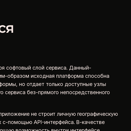
ся
оря софтовый слой сервиса. Данный-
аким-образом исходная платформа способна
тформы, но отдает только доступные узлы
го сервиса без-прямого непосредственного
приложение не строит личную географическую
х с-помощью API-интерфейса. В-качестве
тающую возможность внутри интерфейсе,