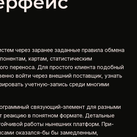
терфейс
истем через заранее заданные правила обмена
понентам, картам, статистическим
ого переноса. Для простого клиента подобный
енно войти через внешний поставщик, узнать
изировать учетную-запись среди многими
программный связующий-элемент для разными
ет реакцию в понятном формате. Детальные
тойчивой работы нынешних платформ. При-
исами оказался-бы бы замедленным,