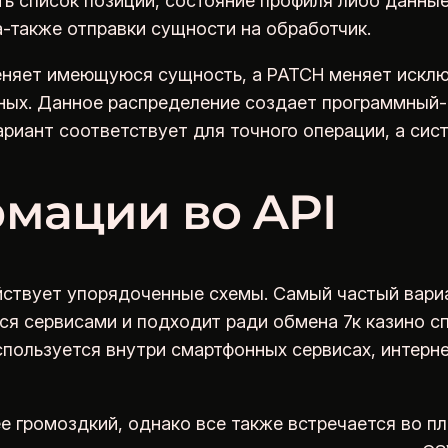
ть список позиций, состояние профиля либо данны
а-также отправки сущности на обработчик.
няет имеющуюся сущность, а PATCH меняет исклю
ных. Данное распределение создает программный-
ариант соответствует для точного операции, а си
мации во API
йствует упорядоченные схемы. Самый частый вари
я сервисами и подходит ради обмена 7к казино спи
пользуется внутри смартфонных сервисах, интерн
е громоздкий, однако все также встречается во п