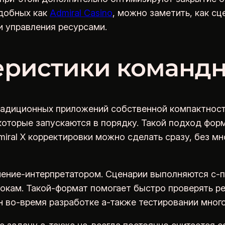
одобных как
Admiral Casino
, можно заметить, как с
и управления ресурсами.
еристики команд
радиционных приложений собственной компактность
 которые запускаются в порядку. Такой подход фо
iral X корректировки можно сделать сразу, без м
нение-интерпретатором. Сценарии выполняются с
окам. Такой-формат помогает быстро проверять ре
 во-время разработке а-также тестировании мног