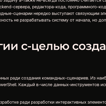
 задачу а-также не-всегда постоянно считается 
ackend-сервера, редактора-кода, программного-ко
андные-сценарии нередко выступают связующим э
ость не разрабатывать систему от начала, но до
гии с-целью созд
нных ради создания командных-сценариев. Из наи
PowerShell. Каждый в-числе данных-инструментов и
азработке ради разработки интерактивных элементо