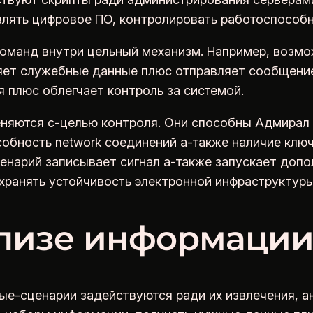
ять цифровое ПО, контролировать работоспособно
манд внутри цельный механизм. Например, возмож
яет служебные данные плюс отправляет сообщение
 плюс облегчает контроль за системой.
еняются с-целью контроля. Они способны Адмирал 
собность network соединений а-также наличие клю
нарий записывает сигнал а-также запускает допо
хранять устойчивость электронной инфраструктуры
ализе информаци
е-сценарии задействуются ради их извлечения, а