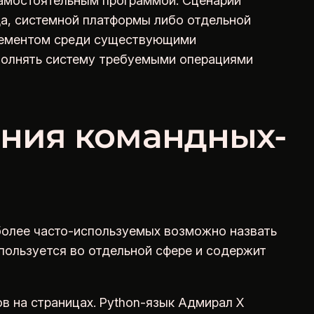
самостоятельным программой. Сценарий
да, системной платформы либо отдельной
лементом среди существующими
полнять систему требуемыми операциями
ания командных-
более часто-используемых возможно назвать
спользуется во отдельной сфере и содержит
в на страницах. Python-язык Адмирал Х