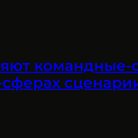
ляют командные-с
х-сферах сценари