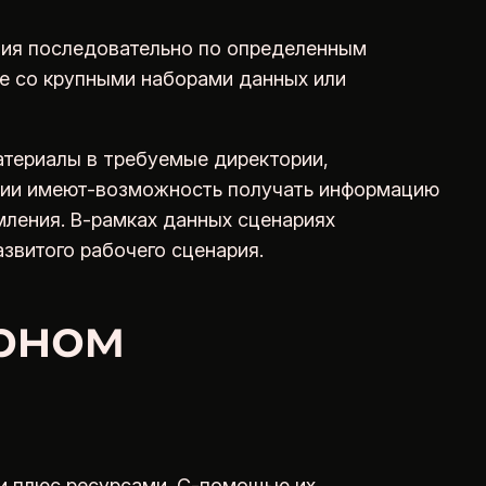
твия последовательно по определенным
те со крупными наборами данных или
атериалы в требуемые директории,
арии имеют-возможность получать информацию
мления. В-рамках данных сценариях
звитого рабочего сценария.
рном
и плюс ресурсами. С-помощью их