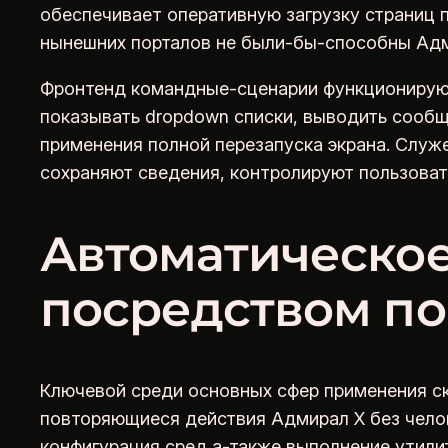
обеспечивает оперативную загрузку страниц 
нынешних порталов не были-бы-способны Адм
Фронтенд командные-сценарии функционируют
показывать dropdown списки, выводить сообщ
применения полной перезапуска экрана. Служ
сохраняют сведения, контролируют пользовате
Автоматическо
посредством п
Ключевой среди основных сфер применения с
повторяющиеся действия Адмирал Х без челов
конфигурация сред а-также выполнение утилит