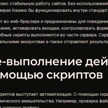
плюс стабильную работу сайтов. Без-использован
ирал Казино бы функционировать внутри стандар
 во web-браузере и предназначены для поведение
ения, активировать вкладки, контролировать формы
ебные скрипты выполняются во части сервера. Се
льскими аккаунтами а-также отправляют результат
е-выполнение дей
омощью скриптов
криптов выступает автоматизация. С-помощью ск
еческого вмешательства. Например, проверка фай
 согласно графику.