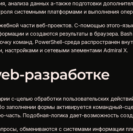
я, анализа данных а-также подготовки дополните
троля системными платформами и выполнения опера
ужебной части веб-проектов. С-помощью этого-яз
формации и создаются результаты в браузера. Bash
очку команд. PowerShell-среда распространен вну
, настройками и сетевыми элементами Admiral X.
eb-разработке
рии с-целью обработки пользовательских действи
ибо заполнении формы активируется командный-сц
ю-часть. Подобная-логика дает-возможность созд
запросы, обмениваются с системами информации п