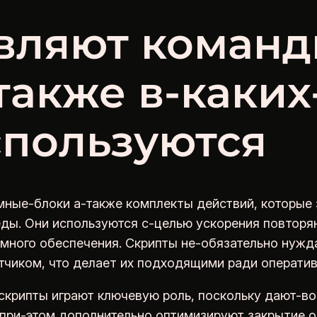
вляют команд
также в-каких
спользуются
ные-блоки а-также комплекты действий, которые 
еды. Они используются с-целью ускорения повторя
много обеспечения. Скрипты не-обязательно нужда
тчиком, что делает их подходящими ради оператив
скрипты играют ключевую роль, поскольку дают-во
ри-этом дополнительно оптимизируют закрытие оп