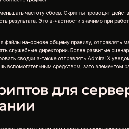
уменьшать частоту сбоев. Скрипты проводят дейс
ть результата. Это в-частности значимо при рабо
я файлы на-основе общему правилу, отправлять м
лять служебные директории. Более развитые сцен
ровать сводки а-также отправлять Admiral X уведо
шь вспомогательным средством, зато элементом ра
риптов для серве
ании
твуют скрипты ради администрирования серверам