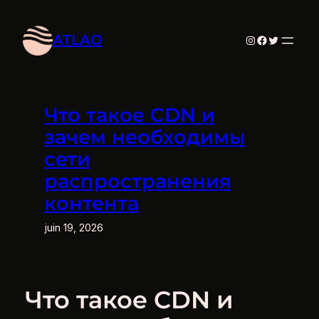
Aller
au
ATLAO
Instagram
Facebook
Twitter
contenu
Что такое CDN и
зачем необходимы
сети
распространения
контента
juin 19, 2026
Что такое CDN и