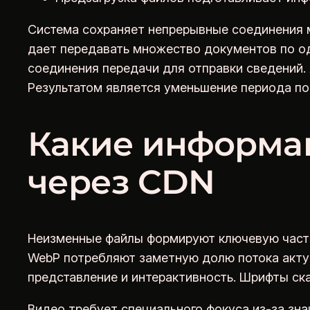
Система сохраняет непрерывные соединения м
дает передавать множество документов по о
соединения передачи для отправки сведений.
Результатом является уменьшение периода под
Какие информа
через CDN
Неизменные файлы формируют ключевую часть 
WebP потребляют заметную долю потока актуа
представление и интерактивность. Шрифты ск
Видео требует специального фокуса из-за зна