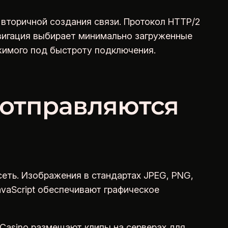
вторичной создания связи. Протокол HTTP/2
вигация выбирает минимально загруженные
жимого под быстроту подключения.
отправляются
еть. Изображения в стандартах JPEG, PNG,
vaScript обеспечивают графическое
 Casino размещают клипы на серверах для