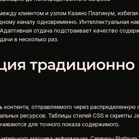
ежду клиентом и узлом Казино Платинум, избегая 
дному каналу одновременно. Интеллектуальная на
 Адаптивная отдача подстраивает качество содер
ачи в несколько раз.
ция традиционно 
контента, отправляемого через распределенную с
льных ресурсов. Таблицы стилей CSS и скрипты Ja
ачиваются для точного показа содержимого.
чительного массива информации. Сервисы Platinum