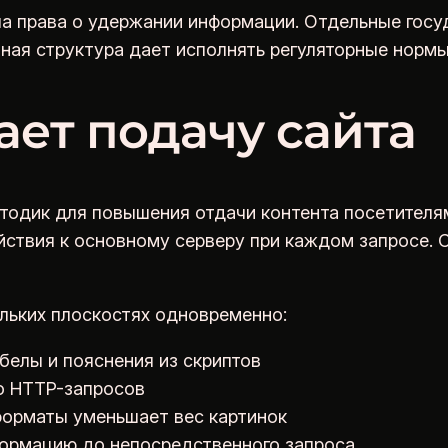
а права о удержании информации. Отдельные госу
нная структура дает исполнять регуляторные норм
ет подачу сайта
тодик для повышения отдачи контента посетителя
йствия к основному серверу при каждом запросе.
льких плоскостях одновременно:
елы и пояснения из скриптов
о HTTP-запросов
форматы уменьшает вес картинок
формацию до непосредственного запроса