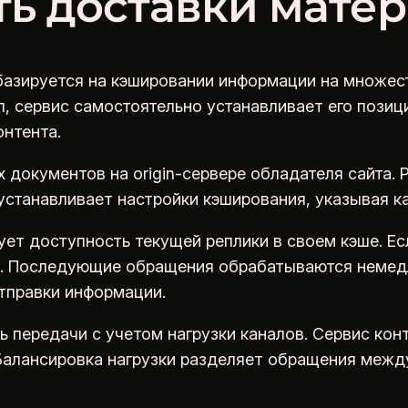
ть доставки мате
азируется на кэшировании информации на множест
л, сервис самостоятельно устанавливает его пози
онтента.
документов на origin-сервере обладателя сайта. 
 устанавливает настройки кэширования, указывая к
ет доступность текущей реплики в своем кэше. Есл
но. Последующие обращения обрабатываются немедле
тправки информации.
 передачи с учетом нагрузки каналов. Сервис кон
 Балансировка нагрузки разделяет обращения межд