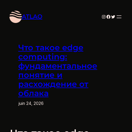
Aller
au
ATLAO
Instagram
Facebook
Twitter
contenu
Что такое edge
computing:
фундаментальное
понятие и
расхождение от
облака
juin 24, 2026