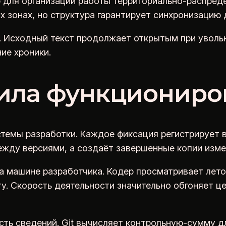
 для организации работы территориально-распреде
 зонах, но структура гарантирует синхронизацию 
. Исходный текст продолжает открытым при уволь
ие хроники.
ила функциониров
стемы разработки. Каждое фиксация регистрирует 
ежду версиями, а создаёт завершенные копии изме
 машине разработчика. Кодер просматривает лето
у. Скорость деятельности значительно обгоняет 
ть сведений. Git вычисляет контрольную-сумму дл