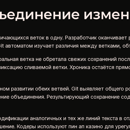
бъединение изме
чающихся веток в одну. Разработчик оканчивает р
Git автоматом изучает различия между ветками, о
альная ветка не обретала свежих сохранений посл
фиксацию сливаемой ветки. Хроника остаётся прям
ном развитии обеих ветвей. Git выявляет общего р
ние объединения. Результирующий сохранение сод
дификации аналогичных и тех же линий текста в о
ение. Кодеры используют пин ап казино для урегу