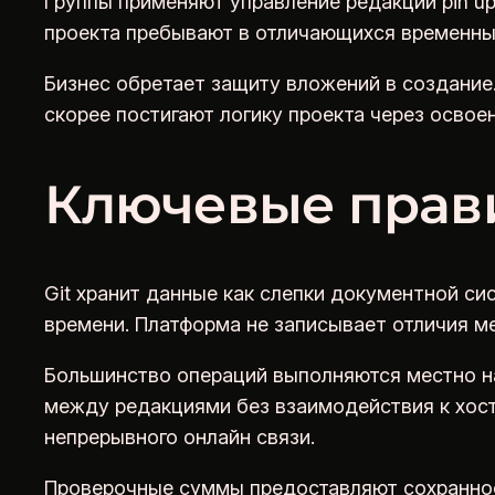
Группы применяют управление редакций pin up
проекта пребывают в отличающихся временных
Бизнес обретает защиту вложений в создание
скорее постигают логику проекта через освоен
Ключевые прав
Git хранит данные как слепки документной си
времени. Платформа не записывает отличия м
Большинство операций выполняются местно на
между редакциями без взаимодействия к хост
непрерывного онлайн связи.
Проверочные суммы предоставляют сохраннос