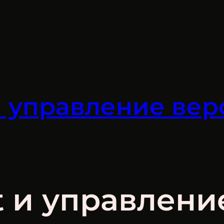
 и управление ве
it и управлен