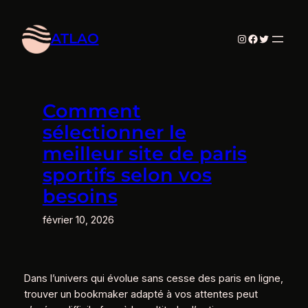
Aller
au
ATLAO
Instagram
Facebook
Twitter
contenu
Comment
sélectionner le
meilleur site de paris
sportifs selon vos
besoins
février 10, 2026
Dans l’univers qui évolue sans cesse des paris en ligne,
trouver un bookmaker adapté à vos attentes peut