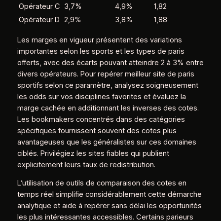
Opérateur C
3,7%
4,9%
1,82
Opérateur D
2,9%
3,8%
1,88
Les marges en vigueur présentent des variations
importantes selon les sports et les types de paris
offerts, avec des écarts pouvant atteindre 2 à 3% entre
divers opérateurs. Pour repérer meilleur site de paris
sportifs selon ce paramètre, analysez soigneusement
les odds sur vos disciplines favorites et évaluez la
marge cachée en additionnant les inverses des cotes.
Les bookmakers concentrés dans des catégories
spécifiques fournissent souvent des cotes plus
avantageuses que les généralistes sur ces domaines
ciblés. Privilégiez les sites fiables qui publient
explicitement leurs taux de redistribution.
L’utilisation de outils de comparaison des cotes en
temps réel simplifie considérablement cette démarche
analytique et aide à repérer sans délai les opportunités
les plus intéressantes accessibles. Certains parieurs