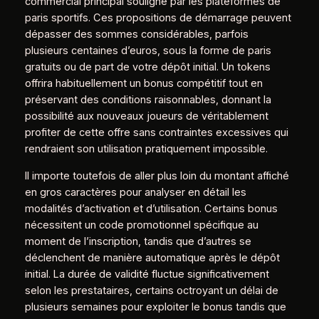
commercial principal souligné par les plateformes de
paris sportifs. Ces propositions de démarrage peuvent
dépasser des sommes considérables, parfois
plusieurs centaines d’euros, sous la forme de paris
gratuits ou de part de votre dépôt initial. Un tokens
offrira habituellement un bonus compétitif tout en
préservant des conditions raisonnables, donnant la
possibilité aux nouveaux joueurs de véritablement
profiter de cette offre sans contraintes excessives qui
rendraient son utilisation pratiquement impossible.
Il importe toutefois de aller plus loin du montant affiché
en gros caractères pour analyser en détail les
modalités d’activation et d’utilisation. Certains bonus
nécessitent un code promotionnel spécifique au
moment de l’inscription, tandis que d’autres se
déclenchent de manière automatique après le dépôt
initial. La durée de validité fluctue significativement
selon les prestataires, certains octroyant un délai de
plusieurs semaines pour exploiter le bonus tandis que