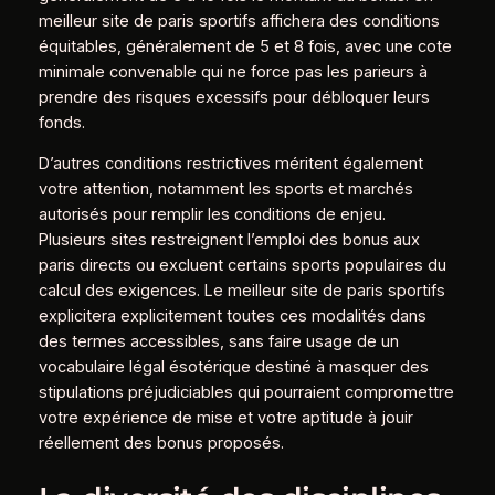
meilleur site de paris sportifs affichera des conditions
équitables, généralement de 5 et 8 fois, avec une cote
minimale convenable qui ne force pas les parieurs à
prendre des risques excessifs pour débloquer leurs
fonds.
D’autres conditions restrictives méritent également
votre attention, notamment les sports et marchés
autorisés pour remplir les conditions de enjeu.
Plusieurs sites restreignent l’emploi des bonus aux
paris directs ou excluent certains sports populaires du
calcul des exigences. Le meilleur site de paris sportifs
explicitera explicitement toutes ces modalités dans
des termes accessibles, sans faire usage de un
vocabulaire légal ésotérique destiné à masquer des
stipulations préjudiciables qui pourraient compromettre
votre expérience de mise et votre aptitude à jouir
réellement des bonus proposés.