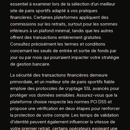
essentiel à examiner lors de la sélection d’un meilleur
site de paris sportifs adapté à vos pratiques
financières. Certaines plateformes appliquent des
commissions sur les retraits, surtout pour les sommes
inférieurs à un plafond minimal, tandis que les autres
offrent des transactions entièrement gratuites.
Consultez précisément les termes et conditions
concernant les seuils de entrée et sortie de fonds par
jour ou par mois qui pourraient impacter votre stratégie
de gestion bancaire.
La sécurité des transactions financières demeure
primordiale, et un meilleur site de paris sportifs fiable
emploie des protocoles de cryptage SSL avancés pour
protéger vos données sensibles. Assurez-vous que la
plateforme choisie respecte les normes PCI DSS et
propose une vérification en deux étapes pour renforcer
la protection de votre compte. Les temps de validation
d’identité peuvent également influencer la vitesse de
votre premier retrait, certains opérateurs exigeant une