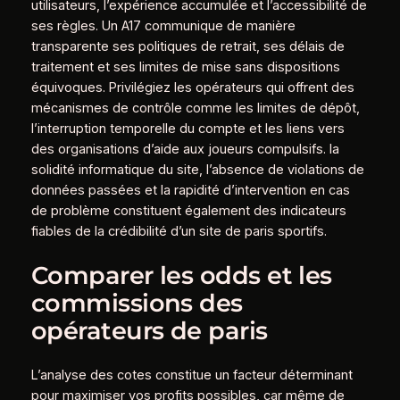
utilisateurs, l’expérience accumulée et l’accessibilité de
ses règles. Un A17 communique de manière
transparente ses politiques de retrait, ses délais de
traitement et ses limites de mise sans dispositions
équivoques. Privilégiez les opérateurs qui offrent des
mécanismes de contrôle comme les limites de dépôt,
l’interruption temporelle du compte et les liens vers
des organisations d’aide aux joueurs compulsifs. la
solidité informatique du site, l’absence de violations de
données passées et la rapidité d’intervention en cas
de problème constituent également des indicateurs
fiables de la crédibilité d’un site de paris sportifs.
Comparer les odds et les
commissions des
opérateurs de paris
L’analyse des cotes constitue un facteur déterminant
pour maximiser vos profits possibles, car même de