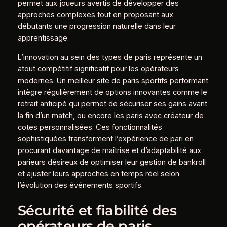
permet aux joueurs avertis de développer des
approches complexes tout en proposant aux
débutants une progression naturelle dans leur
apprentissage.
L’innovation au sein des types de paris représente un
atout compétitif significatif pour les opérateurs
modernes. Un meilleur site de paris sportifs performant
intègre régulièrement de options innovantes comme le
retrait anticipé qui permet de sécuriser ses gains avant
la fin d’un match, ou encore les paris avec créateur de
cotes personnalisées. Ces fonctionnalités
sophistiquées transforment l’expérience de pari en
procurant davantage de maîtrise et d’adaptabilité aux
parieurs désireux de optimiser leur gestion de bankroll
et ajuster leurs approches en temps réel selon
l’évolution des événements sportifs.
Sécurité et fiabilité des
opérateurs de paris