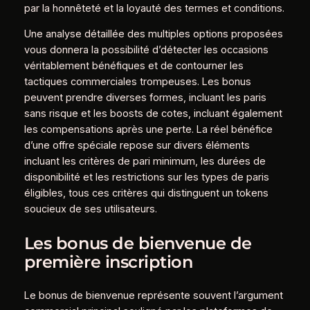
par la honnêteté et la loyauté des termes et conditions.
Une analyse détaillée des multiples options proposées
vous donnera la possibilité d’détecter les occasions
véritablement bénéfiques et de contourner les
tactiques commerciales trompeuses. Les bonus
peuvent prendre diverses formes, incluant les paris
sans risque et les boosts de cotes, incluant également
les compensations après une perte. La réel bénéfice
d’une offre spéciale repose sur divers éléments
incluant les critères de pari minimum, les durées de
disponibilité et les restrictions sur les types de paris
éligibles, tous ces critères qui distinguent un tokens
soucieux de ses utilisateurs.
Les bonus de bienvenue de
première inscription
Le bonus de bienvenue représente souvent l’argument