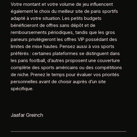
Votre montant et votre volume de jeu influencent
également le choix du meilleur site de paris sportifs
adapté à votre situation. Les petits budgets
bénéficieront de offres sans dépôt et de
remboursements périodiques, tandis que les gros
parieurs privilégieront les offres VIP possédant des
limites de mise hautes. Pensez aussi à vos sports
préférés : certaines plateformes se distinguent dans
les paris football, d’autres proposent une couverture
complète des sports américains ou des compétitions
de niche. Prenez le temps pour évaluer vos priorités
personnelles avant de choisir auprès d’un site
spécifique.
Jaafar Greinch