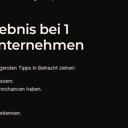
ebnis bei 1
Unternehmen
lgenden Tipps in Betracht ziehen:
ssern.
winnchancen haben.
erkennen.