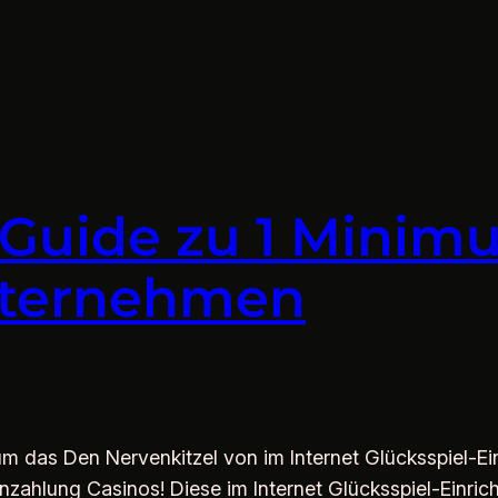
 Guide zu 1 Mini
nternehmen
m das Den Nervenkitzel von im Internet Glücksspiel-Ei
nzahlung Casinos! Diese im Internet Glücksspiel-Einr