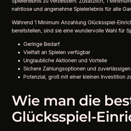
Spielerlebnis zu verbessern. Zusätzlich, 1 Mini
nahtlose und angenehme Spielerlebnis für alle Ga
Während 1 Minimum Anzahlung Glücksspiel-Einrich
bereitstellen, sind sie eine wundervolle Wahl für
Geringe Bedarf
Vielfalt an Spielen verfügbar
Unglaubliche Aktionen und Vorteile
Sichere Zahlungsoptionen und zuverlässigen
Potenzial, groß mit einer kleinen Investition
Wie man die bes
Glücksspiel-Einr