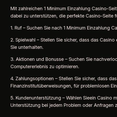
Mit zahlreichen 1 Minimum Einzahlung Casino-Seite
dabei zu unterstützen, die perfekte Casino-Seite fü
1. Ruf – Suchen Sie nach 1 Minimum Einzahlung Ca
2. Spielwahl – Stellen Sie sicher, dass das Casino
Sie unterhalten.
3. Aktionen und Bonusse – Suchen Sie nachverlo
Computererlebnis zu optimieren.
4. Zahlungsoptionen – Stellen Sie sicher, dass da
Finanzinstitutüberweisungen, für problemlosen E
5. Kundenunterstützung – Wählen Sieein Casino mi
Unterstützung bei jedem Problem oder Anfragen z