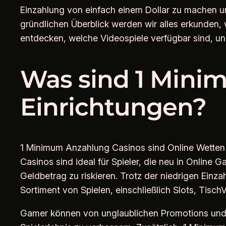
Einzahlung von einfach einem Dollar zu machen 
gründlichen Überblick werden wir alles erkunden,
entdecken, welche Videospiele verfügbar sind, und
Was sind 1 Mini
Einrichtungen?
1 Minimum Anzahlung Casinos sind Online Wetten 
Casinos sind ideal für Spieler, die neu in Onlin
Geldbetrag zu riskieren. Trotz der niedrigen Einz
Sortiment von Spielen, einschließlich Slots, Tisc
Gamer können von unglaublichen Promotions und 