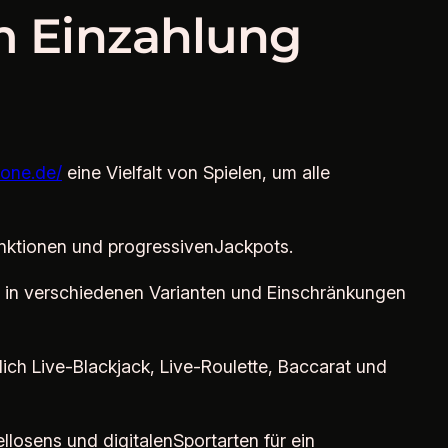
m Einzahlung
zone.de/
eine Vielfalt von Spielen, um alle
nktionen und progressivenJackpots.
er in verschiedenen Varianten und Einschränkungen
ßlich Live-Blackjack, Live-Roulette, Baccarat und
llosens und digitalenSportarten für ein