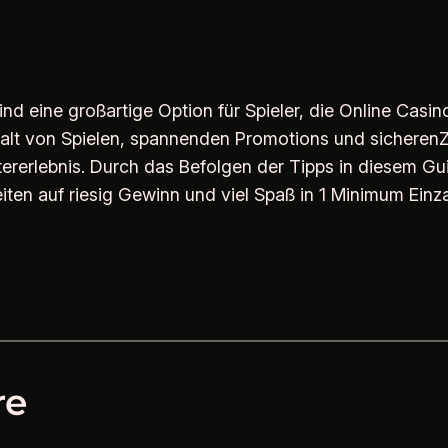
d eine großartige Option für Spieler, die Online Casin
ielfalt von Spielen, spannenden Promotions und sichere
rerlebnis. Durch das Befolgen der Tipps in diesem Gu
eiten auf riesig Gewinn und viel Spaß in 1 Minimum Ein
re