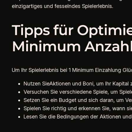
einzigartiges und fesselndes Spielerlebnis.
Tipps für Optimie
Minimum Anzahl
Um Ihr Spielerlebnis bei 1 Minimum Einzahlung Glüc
Nutzen SieAktionen und Boni, um Ihr Kapital
Versuchen Sie verschiedene Spiele, um Spiel
Setzen Sie ein Budget und sich daran, um Ve
Spielen Sie richtig und erkennen Sie, wann si
Lesen Sie die Bedingungen der Aktionen und