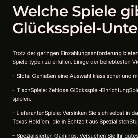
Welche Spiele gi
Glücksspiel-Un
Trotz der geringen Einzahlungsanforderung biet
Spielertypen zu erfüllen. Einige der beliebtesten 
– Slots: Genießen eine Auswahl klassischer und 
– TischSpiele: Zeitlose Glücksspiel-EinrichtungS
spielen.
– LieferantenSpiele: Versinken Sie sich selbst in d
Texas Hold’em, die in Echtzeit aus SpezialistenS
– Spezialisierten Gamings: Versuchen Sie Ihr gute