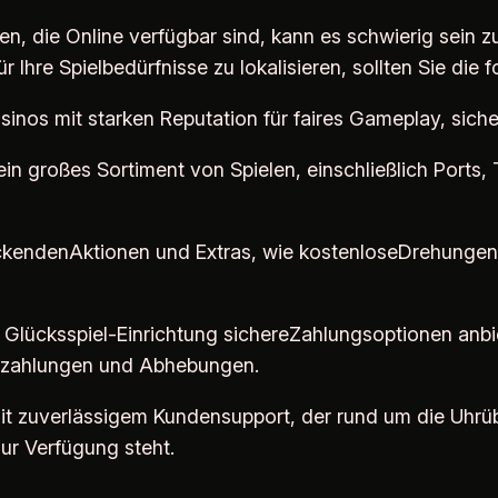
n, die Online verfügbar sind, kann es schwierig sein z
r Ihre Spielbedürfnisse zu lokalisieren, sollten Sie die 
sinos mit starken Reputation für faires Gameplay, sic
 ein großes Sortiment von Spielen, einschließlich Ports,
ckendenAktionen und Extras, wie kostenloseDrehungen 
s Glücksspiel-Einrichtung sichereZahlungsoptionen anbie
inzahlungen und Abhebungen.
t zuverlässigem Kundensupport, der rund um die Uhrüb
ur Verfügung steht.