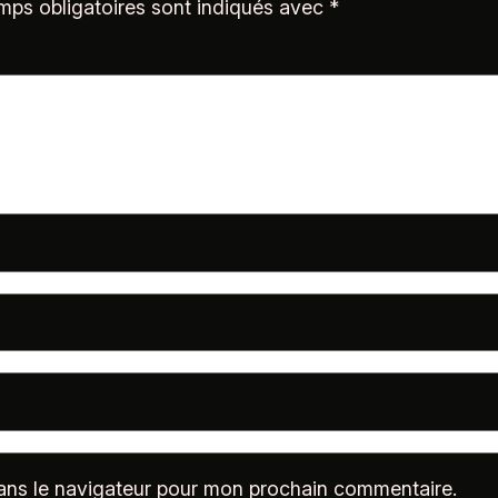
mps obligatoires sont indiqués avec
*
ans le navigateur pour mon prochain commentaire.