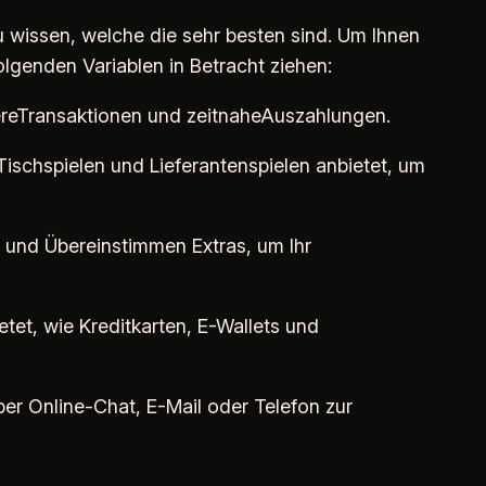
u wissen, welche die sehr besten sind. Um Ihnen
folgenden Variablen in Betracht ziehen:
hereTransaktionen und zeitnaheAuszahlungen.
 Tischspielen und Lieferantenspielen anbietet, um
und Übereinstimmen Extras, um Ihr
tet, wie Kreditkarten, E-Wallets und
er Online-Chat, E-Mail oder Telefon zur