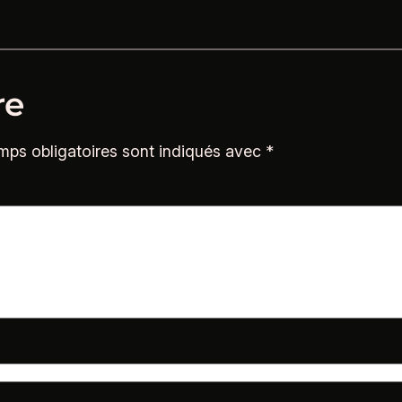
re
mps obligatoires sont indiqués avec
*