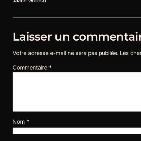
Jaafar Greinch
Laisser un commentai
Votre adresse e-mail ne sera pas publiée.
Les cha
Commentaire
*
Nom
*