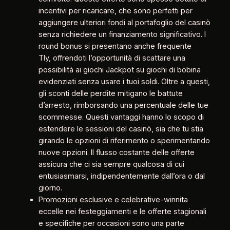
incentivi per ricaricare, che sono perfetti per
aggiungere ulteriori fondi al portafoglio del casinò
senza richiedere un finanziamento significativo. I
round bonus si presentano anche frequente
Tly, offrendoti l’opportunità di scattare una
possibilità ai giochi Jackpot su giochi di bobina
evidenziati senza usare i tuoi soldi. Oltre a questi,
gli sconti delle perdite mitigano le battute
d’arresto, rimborsando una percentuale delle tue
scommesse. Questi vantaggi hanno lo scopo di
estendere le sessioni del casinò, sia che tu stia
girando le opzioni di riferimento o sperimentando
nuove opzioni. Il flusso costante delle offerte
assicura che ci sia sempre qualcosa di cui
entusiasmarsi, indipendentemente dall’ora o dal
giorno.
Promozioni esclusive e celebrative-winnita
eccelle nei festeggiamenti e le offerte stagionali
e specifiche per occasioni sono una parte