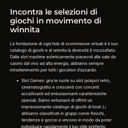
Incontra le selezioni di
giochi in movimento di
winnita
La fondazione di ogni hub di scommesse virtuali è il suo
catalogo di giochi e al winnita la diversità è mozzafiato.
Dalle slot machine esteticamente piacevoli alle sale da
casinò dal vivo ad alta energia, abbiamo sempre
intrattenimento per tutti i giocatori d’azzardo.
Slot Games: gira le ruote su slot jackpot retrò,
cinematografici e crescenti con concetti
accattivanti ed entusiasmanti caratteristiche
speciali. Siamo entusiasti di offrirti un
impressionante catalogo di giochi di boel. Li
abbiamo classificati in gruppi come freschi,
tendenze e gocce e vincono in modo da poter
individuare rapidamente il tuo stile preferito.