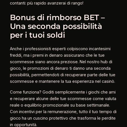
contanti: più rapido avanzerai di rango!
Bonus di rimborso BET –
Una seconda possibilità
per i tuoi soldi
Anche i professionisti esperti colpiscono incantesimi
freddi, ma i premi in denaro assicurano che le tue
scommesse siano ancora preziose. Nel nostro hub di
gioco, le promozioni di denaro ti danno una seconda
possibilità, permettendoti di recuperare parte delle tue
scommesse e mantenere la tua esperienza nel casinò.
Come funziona? Goditi semplicemente i giochi che ami
e recuperare alcune delle tue scommesse come valuta
reale o equilibrio promozionale su base settimanale.
Con incentivi per la remunerazione, tutto il tuo tempo di
gioco ha un cuscino protettivo che trasforma le perdite
in opportunità.