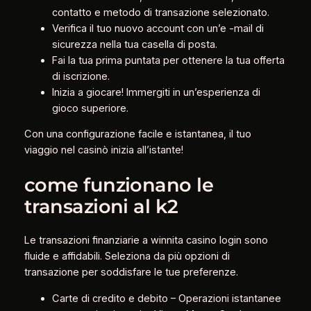
contatto e metodo di transazione selezionato.
Verifica il tuo nuovo account con un’e -mail di
sicurezza nella tua casella di posta.
Fai la tua prima puntata per ottenere la tua offerta
di iscrizione.
Inizia a giocare! Immergiti in un’esperienza di
gioco superiore.
Con una configurazione facile e istantanea, il tuo
viaggio nel casinò inizia all’istante!
come funzionano le
transazioni al k2
Le transazioni finanziarie a winnita casino login sono
fluide e affidabili. Seleziona da più opzioni di
transazione per soddisfare le tue preferenze.
Carte di credito e debito – Operazioni istantanee