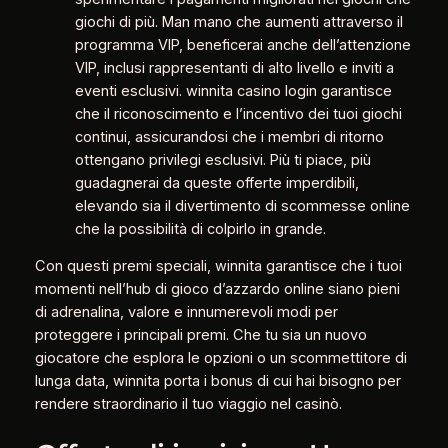
giochi di più. Man mano che aumenti attraverso il
programma VIP, beneficerai anche dell’attenzione
VIP, inclusi rappresentanti di alto livello e inviti a
eventi esclusivi. winnita casino login garantisce
che il riconoscimento e l’incentivo dei tuoi giochi
continui, assicurandosi che i membri di ritorno
ottengano privilegi esclusivi. Più ti piace, più
guadagnerai da queste offerte imperdibili,
elevando sia il divertimento di scommesse online
che la possibilità di colpirlo in grande.
Con questi premi speciali, winnita garantisce che i tuoi
momenti nell’hub di gioco d’azzardo online siano pieni
di adrenalina, valore e innumerevoli modi per
proteggere i principali premi. Che tu sia un nuovo
giocatore che esplora le opzioni o un scommettitore di
lunga data, winnita porta i bonus di cui hai bisogno per
rendere straordinario il tuo viaggio nel casinò.