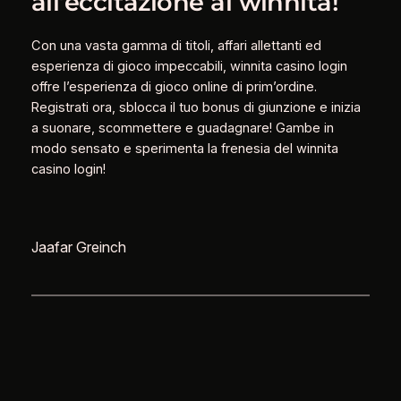
all’eccitazione al winnita!
Con una vasta gamma di titoli, affari allettanti ed
esperienza di gioco impeccabili, winnita casino login
offre l’esperienza di gioco online di prim’ordine.
Registrati ora, sblocca il tuo bonus di giunzione e inizia
a suonare, scommettere e guadagnare! Gambe in
modo sensato e sperimenta la frenesia del winnita
casino login!
Jaafar Greinch