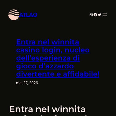
Aller
au
ATLAO
Instagram
Facebook
Twitter
contenu
Entra nel winnita
casino login, nucleo
dell’esperienza di
gioco d’azzardo
divertente e affidabile!
mai 27, 2026
Entra nel winnita