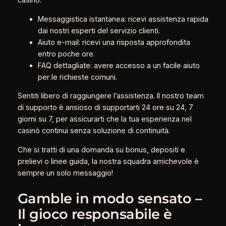
casinò.
Messaggistica istantanea: ricevi assistenza rapida
dai nostri esperti del servizio clienti.
Aiuto e-mail: ricevi una risposta approfondita
entro poche ore.
FAQ dettagliate: avere accesso a un facile aiuto
per le richieste comuni.
Sentiti libero di raggiungere l’assistenza. Il nostro team
di supporto è ansioso di supportarti 24 ore su 24, 7
giorni su 7, per assicurarti che la tua esperienza nel
casinò continui senza soluzione di continuità.
Che si tratti di una domanda su bonus, depositi e
prelievi o linee guida, la nostra squadra amichevole è
sempre un solo messaggio!
Gamble in modo sensato –
Il gioco responsabile è