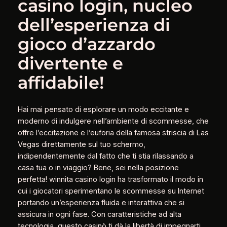
casino login, nucleo
dell’esperienza di
gioco d’azzardo
divertente e
affidabile!
Hai mai pensato di esplorare un modo eccitante e
moderno di indulgere nell’ambiente di scommesse, che
offre l’eccitazione e l’euforia della famosa striscia di Las
Vegas direttamente sul tuo schermo,
indipendentemente dal fatto che ti stia rilassando a
casa tua o in viaggio? Bene, sei nella posizione
perfetta! winnita casino login ha trasformato il modo in
cui i giocatori sperimentano le scommesse su Internet
portando un’esperienza fluida e interattiva che si
assicura in ogni fase. Con caratteristiche ad alta
tecnologia, questo casinò ti dà la libertà di impegnarti