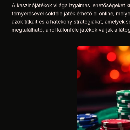
A kaszinójátékok világa izgalmas lehetőségeket kí
térnyerésével sokféle játék érhető el online, mel
azok titkait és a hatékony stratégiákat, amelyek 
megtalálható, ahol különféle játékok várják a láto