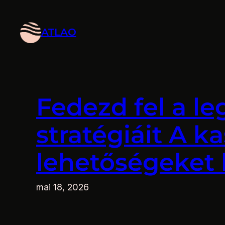
Aller
au
ATLAO
contenu
Fedezd fel a le
stratégiáit A k
lehetőségeket 
mai 18, 2026