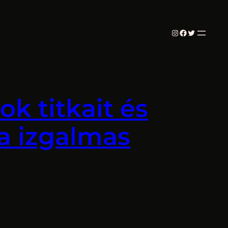
Instagram
Facebook
Twitter
ok titkait és
ga izgalmas