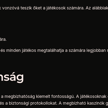
k vonzóvá teszik őket a játékosok számára. Az alábbia
ára.
, és minden játékos megtalálhatja a számára legjobban 
nság
s a megbízhatóság kiemelt fontosságú. A játékosoknak é
 és a biztonsági protokollokat. A megbízható kaszinók 