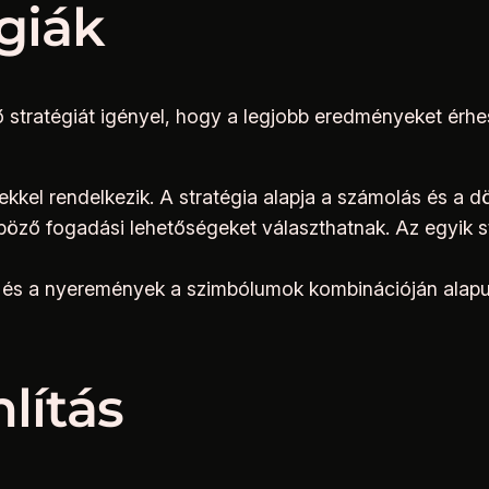
giák
ző stratégiát igényel, hogy a legjobb eredményeket érh
yekkel rendelkezik. A stratégia alapja a számolás és a 
nböző fogadási lehetőségeket választhatnak. Az egyik s
, és a nyeremények a szimbólumok kombinációján alap
lítás