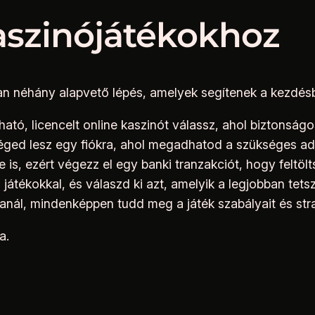
aszinójátékokhoz
 van néhány alapvető lépés, amelyek segítenek a kezdés
tó, licencelt online kaszinót válassz, ahol biztonságo
éged lesz egy fiókra, ahol megadhatod a szükséges ad
is, ezért végezz el egy banki tranzakciót, hogy feltölt
átékokkal, és válaszd ki azt, amelyik a legjobban tetsz
zanál, mindenképpen tudd meg a játék szabályait és stra
a.