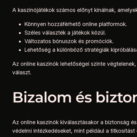
A kaszinójátékok számos előnyt kínálnak, amelye
Könnyen hozzáférhető online platformok.
Széles választék a játékok közül.
Változatos bónuszok és promóciók.
Lehetőség a különböző stratégiák kipróbálás
Az online kaszinók lehetőségei szinte végtelenek
választ.
Bizalom és bizto
Az online kaszinók kiválasztásakor a biztonság é
védelmi intézkedéseket, mint például a titkosítást