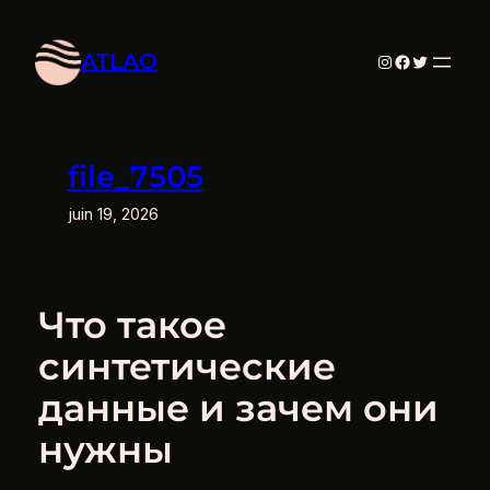
Aller
au
ATLAO
Instagram
Facebook
Twitter
contenu
file_7505
juin 19, 2026
Что такое
синтетические
данные и зачем они
нужны