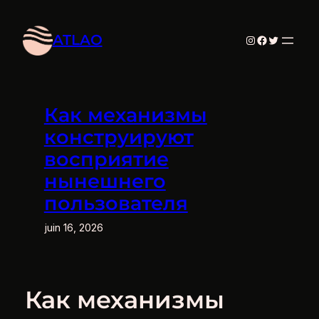
Aller
au
ATLAO
Instagram
Facebook
Twitter
contenu
Как механизмы
конструируют
восприятие
нынешнего
пользователя
juin 16, 2026
Как механизмы