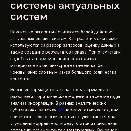
системы актуальных
систем
Поисковые алгоритмы считаются базой действия
актуальных онлайн-систем. Как раз эти механизмы
используются за разбор запросов, оценку данных а
также создание результатов показа. При отсутствии
подобных алгоритмов поиск подходящих
материалов во онлайн-среде становился бы
чрезвычайно сложным из-за большого количества
контента.
Новые информационные платформы применяют
развитые алгоритмические модели а также методы
анализа информации. В разных аналитических
публикациях, включая
7к
, нередко отмечается, как
поисковые технологии постоянно улучшаются для
улучшения корректности результатов и повышения
эффективности контакта с материалами. Основное