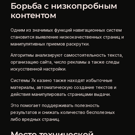
Борьба с низкопробным
контентом
Одним из значимых функций навигационных систем
становится выявление низкокачественных страниц и
манипулятивных приемов раскрутки.
Алгоритмы анализируют самостоятельность текста,
организацию сайта, число рекламы а также следы
искусственной настройки.
Системы 7к казино также находят избыточные
материалы, автоматическую создание текстов и
действия манипулировать страницами выдачи.
Это помогает поддерживать полезность
результатов и снижать количество бесполезных
либо вредных страниц.
Место технической