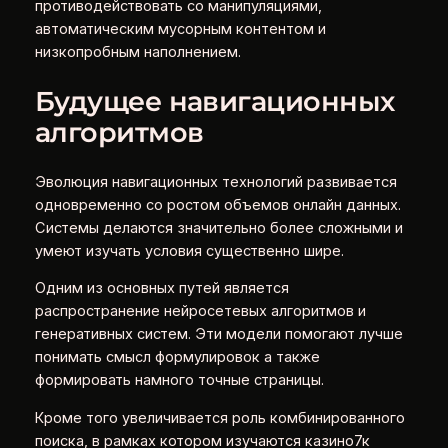
противодействовать со манипуляциями,
автоматическим мусорным контентом и
низкопробным наполнением.
Будущее навигационных
алгоритмов
Эволюция навигационных технологий развивается
одновременно со ростом объемов онлайн данных.
Системы делаются значительно более сложными и
умеют изучать условия существенно шире.
Одним из основных путей является
распространение нейросетевых алгоритмов и
генеративных систем. Эти модели помогают лучше
понимать смысл формулировок а также
формировать намного точные страницы.
Кроме того увеличивается роль комбинированного
поиска, в рамках котором изучаются казино7к