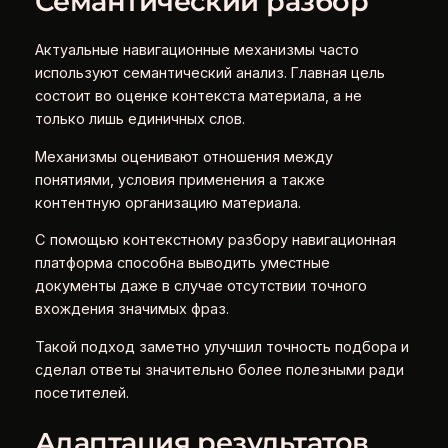
Семантический разбор
Актуальные навигационные механизмы часто
используют семантический анализ. Главная цель
состоит во оценке контекста материала, а не
только лишь единичных слов.
Механизмы оценивают отношения между
понятиями, условия применения а также
контентную организацию материала.
С помощью контекстному разбору навигационная
платформа способна выводить уместные
документы даже в случае отсутствии точного
вхождения значимых фраз.
Такой подход заметно улучшил точность подбора и
сделал ответы значительно более полезными ради
посетителей.
Адаптация результатов