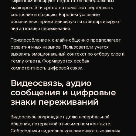
гифки компенсируют недостаток невербальных
маркеров. Эти средства помогают передавать
состояние и позицию. Впрочем условные
обозначения примитивизируют и стандартизируют
пин ап казино переживаний.
Приспособление к онлайн-общению предполагает
развития иных навыков. Пользователи учатся
выявлять эмоциональный контекст по отбору слов и
темпу ответа. Формируется особая
компетентность цифровой связи.
Видеосвязь, аудио
сообщения и цифровые
знаки переживаний
Видеосвязь возрождает долю невербальной
общения, потерянной в письменном контакте.
Собеседники видеозвонков замечают выражения