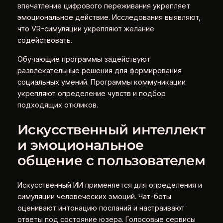
впечатление цифрового переживания укрепляет
эмоциональное действие. Исследования выявляют,
что VR-симуляции укрепляют желание
содействовать.
Обучающие программы задействуют
развлекательные решения для формирования
социальных умений. Программы коммуникации
укрепляют определение чувств и подбор
подходящих откликов.
Искусственный интеллект
и эмоциональное
общение с пользователем
Искусственный ИИ применяется для определения и
симуляции человеческих эмоций. Чат-боты
оценивают интонацию посланий и настраивают
ответы под состояние юзера. Голосовые сервисы