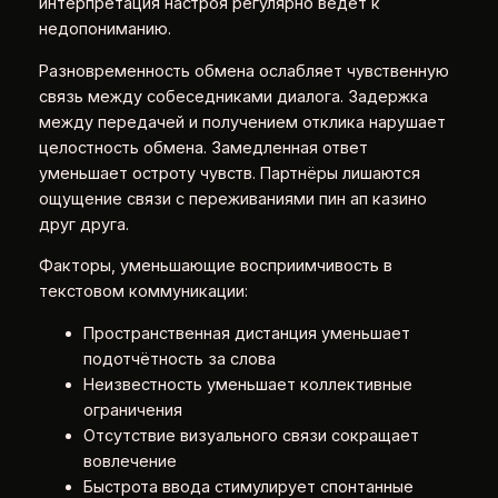
интерпретация настроя регулярно ведёт к
недопониманию.
Разновременность обмена ослабляет чувственную
связь между собеседниками диалога. Задержка
между передачей и получением отклика нарушает
целостность обмена. Замедленная ответ
уменьшает остроту чувств. Партнёры лишаются
ощущение связи с переживаниями пин ап казино
друг друга.
Факторы, уменьшающие восприимчивость в
текстовом коммуникации:
Пространственная дистанция уменьшает
подотчётность за слова
Неизвестность уменьшает коллективные
ограничения
Отсутствие визуального связи сокращает
вовлечение
Быстрота ввода стимулирует спонтанные