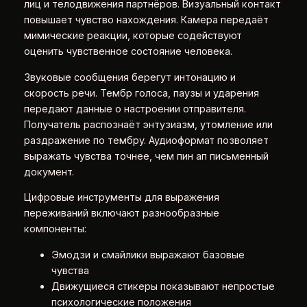
лиц и телодвижения партнёров. Визуальный контакт
повышает чувство нахождения. Камера передаёт
мимические реакции, которые содействуют
оценить чувственное состояние человека.
Звуковые сообщения берегут интонацию и
скорость речи. Тембр голоса, паузы и ударения
передают данные о настроении отправителя.
Получатель распознаёт энтузиазм, утомление или
раздражение по тембру. Аудиоформат позволяет
выражать чувства точнее, чем пин ап письменный
документ.
Цифровые инструменты для выражения
переживаний включают разнообразные
компоненты:
Эмодзи и смайлики выражают базовые
чувства
Движущиеся стикеры показывают непростые
психологические положения