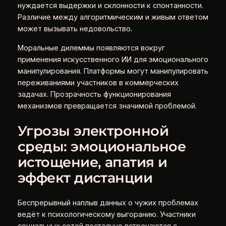
нуждается выдержки и склонности к спонтанности.
Различие между алгоритмическим и живым ответом
может вызывать недовольство.
Моральные дилеммы появляются вокруг
применения искусственного ИИ для эмоционального
манипулирования. Платформы могут манипулировать
переживаниями участников в коммерческих
задачах. Прозрачность функционирования
механизмов превращается значимой проблемой.
Угрозы электронной
среды: эмоциональное
истощение, апатия и
эффект дистанции
Беспрерывный наплыв данных о чужих проблемах
ведёт к психологическому выгоранию. Участники
социальных сетей постоянно встречаются с