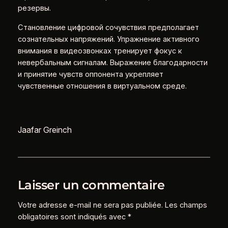
резервы.
Становление цифровой сочувствия предполагает
сознательных напряжений. Упражнение активного
внимания в видеозвонках тренирует фокус к
невербальным сигналам. Выражение благодарности
и принятие чувств оппонента укрепляет
чувственные отношения в виртуальном среде.
Jaafar Greinch
Laisser un commentaire
Votre adresse e-mail ne sera pas publiée.
Les champs
obligatoires sont indiqués avec
*