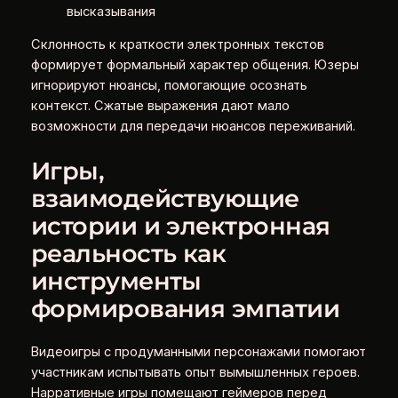
высказывания
Склонность к краткости электронных текстов
формирует формальный характер общения. Юзеры
игнорируют нюансы, помогающие осознать
контекст. Сжатые выражения дают мало
возможности для передачи нюансов переживаний.
Игры,
взаимодействующие
истории и электронная
реальность как
инструменты
формирования эмпатии
Видеоигры с продуманными персонажами помогают
участникам испытывать опыт вымышленных героев.
Нарративные игры помещают геймеров перед