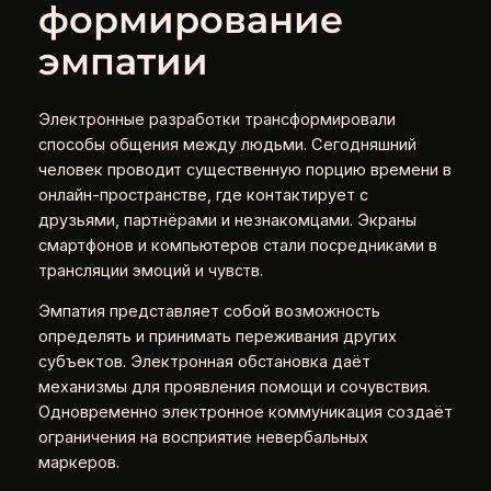
формирование
эмпатии
Электронные разработки трансформировали
способы общения между людьми. Сегодняшний
человек проводит существенную порцию времени в
онлайн-пространстве, где контактирует с
друзьями, партнёрами и незнакомцами. Экраны
смартфонов и компьютеров стали посредниками в
трансляции эмоций и чувств.
Эмпатия представляет собой возможность
определять и принимать переживания других
субъектов. Электронная обстановка даёт
механизмы для проявления помощи и сочувствия.
Одновременно электронное коммуникация создаёт
ограничения на восприятие невербальных
маркеров.