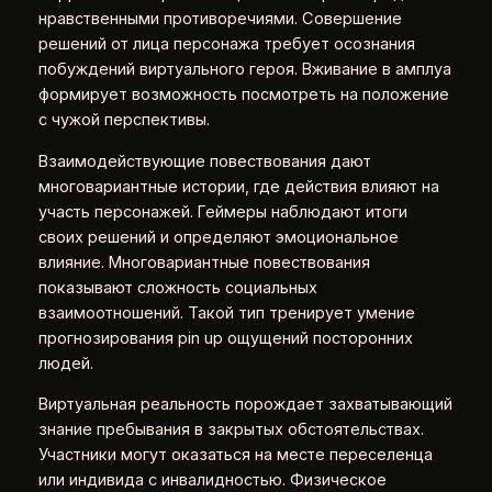
нравственными противоречиями. Совершение
решений от лица персонажа требует осознания
побуждений виртуального героя. Вживание в амплуа
формирует возможность посмотреть на положение
с чужой перспективы.
Взаимодействующие повествования дают
многовариантные истории, где действия влияют на
участь персонажей. Геймеры наблюдают итоги
своих решений и определяют эмоциональное
влияние. Многовариантные повествования
показывают сложность социальных
взаимоотношений. Такой тип тренирует умение
прогнозирования pin up ощущений посторонних
людей.
Виртуальная реальность порождает захватывающий
знание пребывания в закрытых обстоятельствах.
Участники могут оказаться на месте переселенца
или индивида с инвалидностью. Физическое