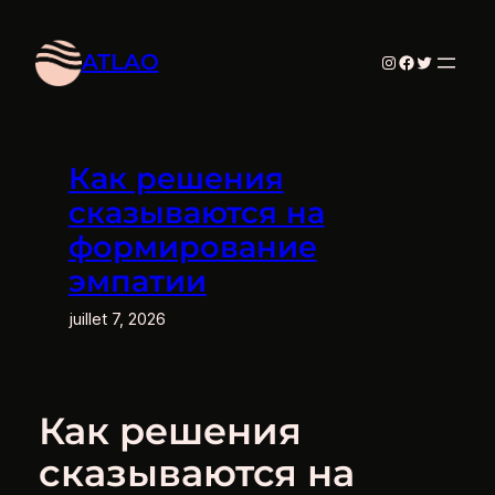
Aller
au
ATLAO
Instagram
Facebook
Twitter
contenu
Как решения
сказываются на
формирование
эмпатии
juillet 7, 2026
Как решения
сказываются на