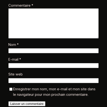
Commentaire
*
Nom
*
E-mail
*
Site web
Enregistrer mon nom, mon e-mail et mon site dans
le navigateur pour mon prochain commentaire.