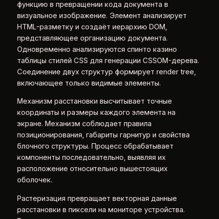
функцию в превращении кода документа в
визуальное изображение. Элемент анализирует
HTML-разметку и создаёт иерархию DOM,
представляющее организацию документа.
Одновременно анализируются спинто казино
таблицы стилей CSS для генерации CSSOM-дерева.
Соединение двух структур формирует render tree,
включающее только видимые элементы.
Механизм расстановки высчитывает точные
координаты и размеры каждого элемента на
экране. Механизм соблюдает правила
позиционирования, габариты гарнитур и свойства
блочного структуры. Процесс обрабатывает
компоненты последовательно, выявляя их
расположение относительно вышестоящих
оболочек.
Растеризация превращает векторная данные
расстановки в пиксели на мониторе устройства.