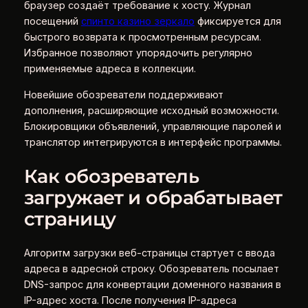
браузер создаёт требование к хосту. Журнал
посещений
спинто казино зеркало
фиксируется для
быстрого возврата к просмотренным ресурсам.
Избранное позволяют упорядочить регулярно
применяемые адреса в коллекции.
Новейшие обозреватели поддерживают
дополнения, расширяющие исходный возможности.
Блокировщики объявлений, управляющие паролей и
транслятор интегрируются в интерфейс программы.
Как обозреватель
загружает и обрабатывает
страницу
Алгоритм загрузки веб-страницы стартует с ввода
адреса в адресной строку. Обозреватель посылает
DNS-запрос для конвертации доменного названия в
IP-адрес хоста. После получения IP-адреса