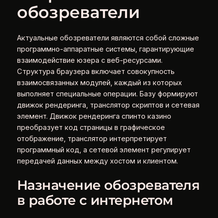
обозреватели
Актуальные обозреватели являются собой сложные
программно-аппаратные системы, гарантирующие
взаимодействие юзера с веб-ресурсами.
Структура браузера включает совокупность
взаимосвязанных модулей, каждый из которых
выполняет специальные операции. Базу формируют
движок рендеринга, транслятор скриптов и сетевая
элемент. Движок рендеринга спинто казино
преобразует код страницы в графическое
отображение, транслятор интерпретирует
программный код, а сетевой элемент регулирует
передачей данных между хостом и клиентом.
Назначение обозревателя
в работе с интернетом