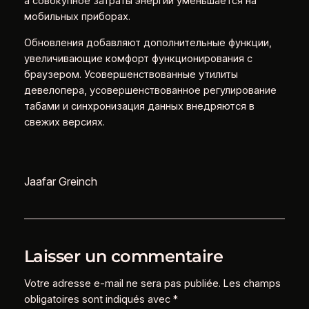
а совокупное затраты энергии уменьшается на
мобильных приборах.
Обновления добавляют дополнительные функции,
увеличивающие комфорт функционирования с
браузером. Усовершенствованные утилиты
девелопера, усовершенствованное регулирование
табами и синхронизация данных внедряются в
свежих версиях.
Jaafar Greinch
Laisser un commentaire
Votre adresse e-mail ne sera pas publiée.
Les champs
obligatoires sont indiqués avec
*