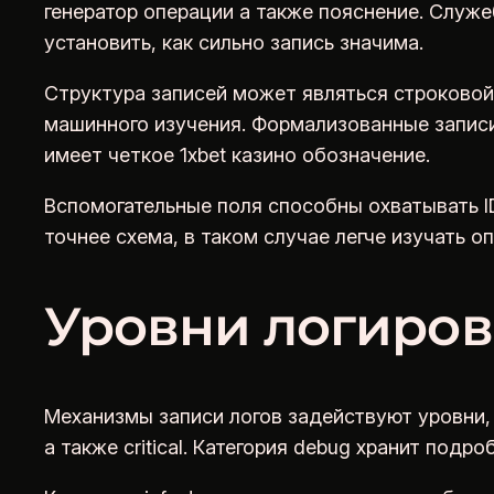
генератор операции а также пояснение. Служе
установить, как сильно запись значима.
Структура записей может являться строковой
машинного изучения. Формализованные записи
имеет четкое 1xbet казино обозначение.
Вспомогательные поля способны охватывать ID
точнее схема, в таком случае легче изучать о
Уровни логиро
Механизмы записи логов задействуют уровни, ч
а также critical. Категория debug хранит под