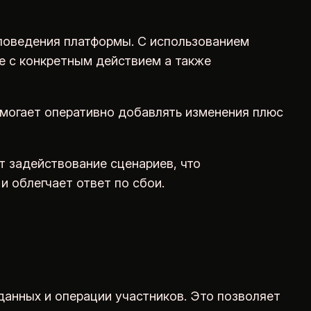
поведения платформы. С использованием
е с конкретным действием а также
омогает оперативно добавлять изменения плюс
т задействование сценариев, что
 облегчает ответ по сбои.
данных и операции участников. Это позволяет