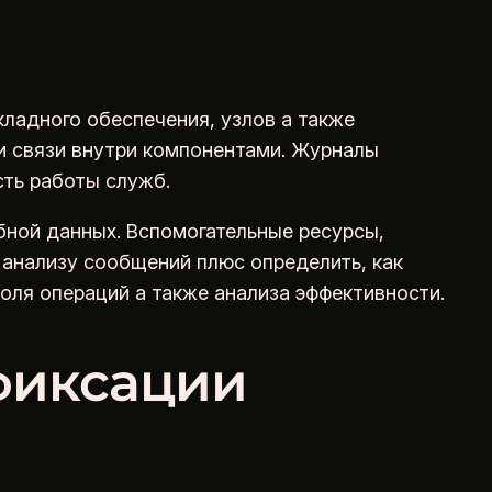
ладного обеспечения, узлов а также
 и связи внутри компонентами. Журналы
сть работы служб.
ной данных. Вспомогательные ресурсы,
 анализу сообщений плюс определить, как
оля операций а также анализа эффективности.
фиксации