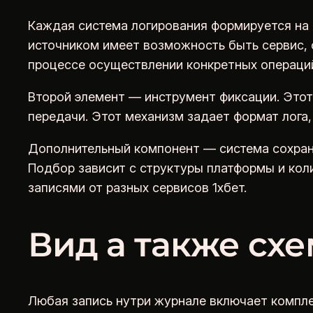
Каждая система логирования формируется на 
источником имеет возможность быть сервис, 
процессе осуществлении конкретных операци
Второй элемент — инструмент фиксации. Этот
передачи. Этот механизм задает формат лога,
Дополнительный компонент — система сохране
Подбор зависит с структуры платформы и кол
записями от разных сервисов 1хбет.
Вид а также схе
Любая запись нутри журнале включает компле