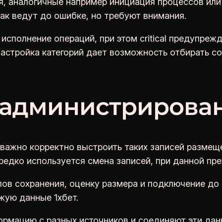
ия, аналогичные например инициация процессов или
ак ведут до ошибке, но требуют внимания.
исполнение операций, при этом critical предупреж
астройка категорий дает возможность отбирать со
 администрирова
 важно корректно выстроить таких записей разме
едко используется смена записей, при данной пр
лов сохранения, оценку размера и подключение до
жую данные 1хбет.
рмацию с разных источников и соединяют эти дан