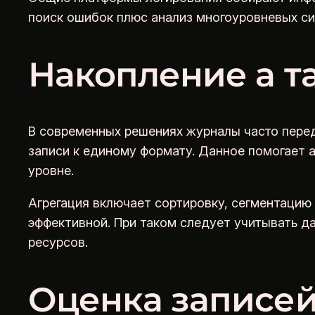
поиск ошибок плюс анализ многоуровневых си
Накопление а т
В современных решениях журналы часто перед
записи к единому формату. Данное помогает 
уровне.
Агрегация включает сортировку, сегментацию
эффективной. При таком следует учитывать да
ресурсов.
Оценка записе