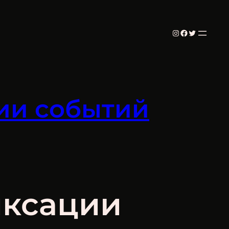
Instagram
Facebook
Twitter
ии событий
иксации