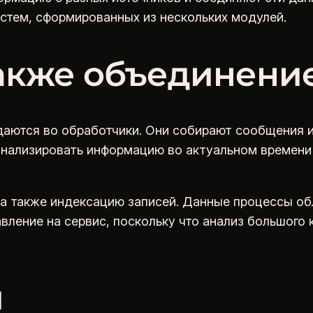
стем, сформированных из нескольких модулей.
акже объединени
аются во обработчики. Они собирают сообщения и
анализировать информацию во актуальном времени
 а также индексацию записей. Данные процессы об
вление на сервис, поскольку что анализ большого 
й