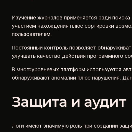
Изучение журналов применяется ради поиска
участием нахождения плюс сортировки возмож
пользователем.
Постоянный контроль позволяет обнаруживать
улучшать качество действия программного со
В многоуровневых платформ используется авт
обнаруживают аномалии плюс нарушения. Данн
Защита и аудит
Логи имеют значимую роль при создании защи