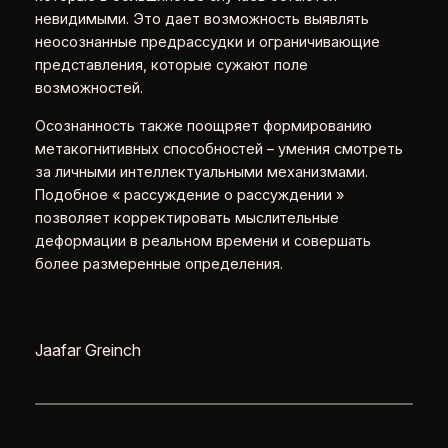
невидимыми. Это дает возможность выявлять
неосознанные предрассудки и ограничивающие
представления, которые сужают поле
возможностей.
Осознанность также поощряет формированию
метакогнитивных способностей – умения смотреть
за личными интеллектуальными механизмами.
Подобное « рассуждение о рассуждении »
позволяет корректировать мыслительные
деформации в реальном времени и совершать
более размеренные определения.
Jaafar Greinch