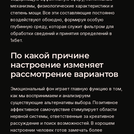
механизмы, физиологические характеристики и
степень мощи. Все эти составляющие постоянно
воздействуют обоюдно, формируя особую
глубинную среду, которая служит фильтром для
обработки сведений и принятия определений в
1хбет.
По какой причине
настроение изменяет
рассмотрение вариантов
Эмоциональный фон играет главную функцию в том,
как мы воспринимаем и анализируем
существующие альтернативы выбора. Позитивное
аффективное самочувствие стимулирует области
нервной системы, ответственные за креативное
рассуждение и поиск возможностей. В хорошем
настроении человек готов замечать более