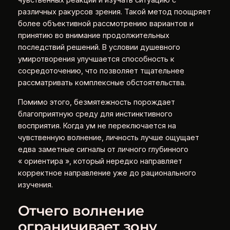
чувственных реакций и изучать ситуацию с
различных ракурсов зрения. Такой метод поощряет
более объективной рассмотрению вариантов и
принятию во внимание продолжительных
последствий решений. В условии душевного
умиротворения улучшается способность к
сосредоточению, что позволяет тщательнее
рассматривать комплексные обстоятельства.
Помимо этого, безмятежность порождает
благоприятную среду для инстинктивного
восприятия. Когда ум не переключается на
чувственную волнение, личность лучше ощущает
едва заметные сигналы от личного глубинного
« ориентира », который нередко направляет
корректное направление уже до рационального
изучения.
Отчего волнение
ограничивает зону