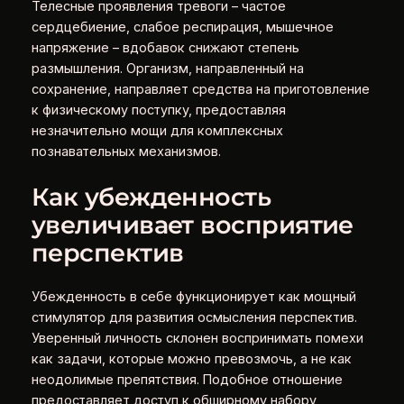
Телесные проявления тревоги – частое
сердцебиение, слабое респирация, мышечное
напряжение – вдобавок снижают степень
размышления. Организм, направленный на
сохранение, направляет средства на приготовление
к физическому поступку, предоставляя
незначительно мощи для комплексных
познавательных механизмов.
Как убежденность
увеличивает восприятие
перспектив
Убежденность в себе функционирует как мощный
стимулятор для развития осмысления перспектив.
Уверенный личность склонен воспринимать помехи
как задачи, которые можно превозмочь, а не как
неодолимые препятствия. Подобное отношение
предоставляет доступ к обширному набору