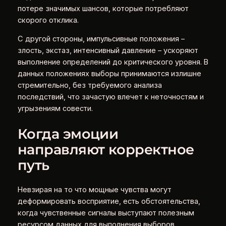
потере значимых шансов, которые потребляют
скорого отклика.
С другой стороны, импульсивные положения –
злость, экстаз, интенсивный давление – ускоряют
выполнение определений до критического уровня. В
данных положениях выборы принимаются излишне
стремительно, без требуемого анализа
последствий, что зачастую влечет к неточностям и
угрызениям совести.
Когда эмоции
направляют корректное
путь
Невзирая на то что мощные чувства могут
деформировать восприятие, есть обстоятельства,
когда чувственные сигналы выступают полезным
ресурсом данных для выполнения выборов.