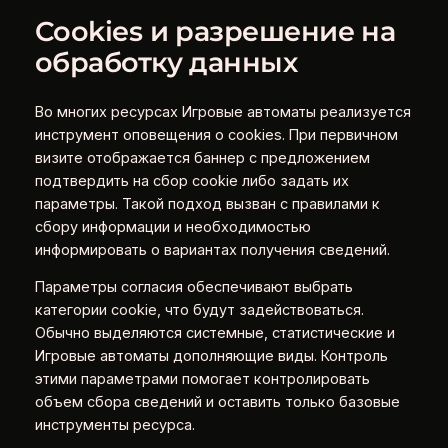
Cookies и разрешение на
обработку данных
Во многих ресурсах Игровые автоматы реализуется
инструмент оповещения о cookies. При первичном
визите отображается баннер с предложением
подтвердить на сбор cookie либо задать их
параметры. Такой подход вызван с правилами к
сбору информации и необходимостью
информировать о вариантах получения сведений.
Параметры согласия обеспечивают выбрать
категории cookie, что будут задействоваться.
Обычно выделяются системные, статистические и
Игровые автоматы дополняющие виды. Контроль
этими параметрами помогает контролировать
объем сбора сведений и оставить только базовые
инструменты ресурса.