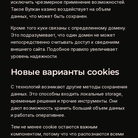
исключить чрезмерное применение возможностей.
Такое Вулкан казино воздействует на объем
данных, что может быть сохранен.
Кроме того куки связаны с определенному домену.
Это подразумевает, что один домен не может
непосредственно считывать доступ к сведениям
внешнего сайта. Подобное правило увеличивает
уровень надежности.
Новые варианты cookies
С технологий возникают другие методы сохранения
данных. Это способны входить локальные storage,
временные решения и прочие инструменты. Они
дают возможность хранить больший объем данных
и работать оперативнее.
Тем не менее cookie остаются важным
компонентом, потому что что распознаются всеми