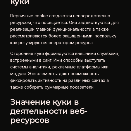
куки
Первичные cookie создаются непосредственно
ресурсом, что посещается. Они задействуются для
реализации главной функциональности а также
рассматриваются более защищенными, поскольку
как регулируются оператором ресурса.
Сторонние куки формируются внешними службами,
встроенными в сайт. Ими способны выступать
системы аналитики, рекламные платформы или
модули. Эти элементы дают возможность
фиксировать активность на различных сайтах а
также собирать суммарные показатели.
Значение куки в
деятельности веб-
ресурсов