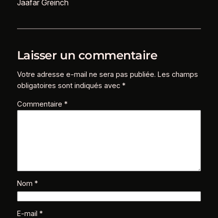
Jaafar Greinch
Laisser un commentaire
Votre adresse e-mail ne sera pas publiée.
Les champs
obligatoires sont indiqués avec
*
Commentaire
*
Nom
*
E-mail
*