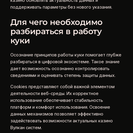
казино обновлять актуальность данных и
поддерживать параметры без нового указания.
Для чего необходимо
разбираться в работу
куки
Осознание принципов работы куки помогает глубже
разбираться в цифровой экосистеме. Такое знание
дает возможность осознанно контролировать
сведениями и оценивать степень защиты данных.
Cookies представляют собой важной элементом
деятельности веб-среды. Их корректное
использование обеспечивает стабильность
платформ и комфорт использования. Освоение
данных механизмов позволяет эффективно
задействовать возможности актуальных казино
Вулкан систем.