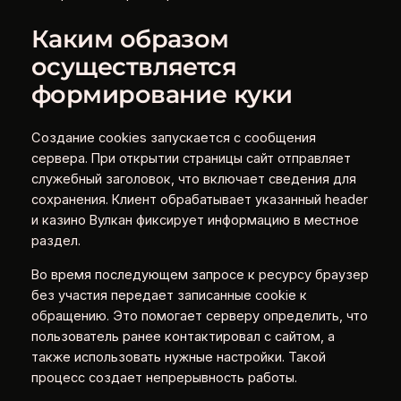
Каким образом
осуществляется
формирование куки
Создание cookies запускается с сообщения
сервера. При открытии страницы сайт отправляет
служебный заголовок, что включает сведения для
сохранения. Клиент обрабатывает указанный header
и казино Вулкан фиксирует информацию в местное
раздел.
Во время последующем запросе к ресурсу браузер
без участия передает записанные cookie к
обращению. Это помогает серверу определить, что
пользователь ранее контактировал с сайтом, а
также использовать нужные настройки. Такой
процесс создает непрерывность работы.