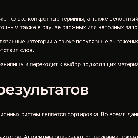
ко только конкретные термины, а также целостный
точным также в случае сложных или неполных запр
вязанные категории а также популярные выражени
тствия слов.
ранилищу и переходит к выбор подходящих матери
езультатов
ионных систем является сортировка. Во время дан
акторов. Алгоритмы оценивают содержание докуме