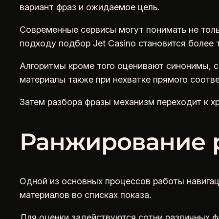
вариант фраз и ожидаемое цель.
Современные сервисы могут понимать не толь
подходу подбор Jet Casino становится более 
Алгоритмы кроме того оценивают синонимы, с
материалы также при нехватке прямого соотве
Затем разбора фразы механизм переходит к х
Ранжирование р
Одной из основных процессов работы навигац
материалов во списках показа.
Для оценки задействуются сотни различных ф