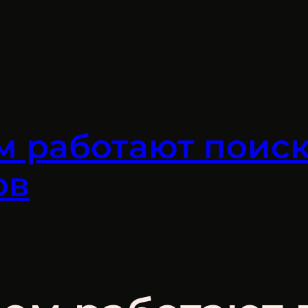
м работают поис
ов