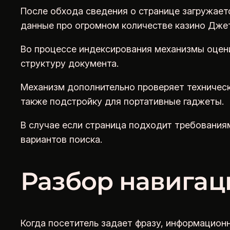
После обхода сведения о странице загружает
данные про огромном количестве казино Дже
Во процессе индексирования механизмы оцени
структуру документа.
Механизм дополнительно проверяет техническ
также подстройку для портативные гаджеты.
В случае если страница подходит требования
вариантов поиска.
Разбор навига
Когда посетитель задает фразу, информационн