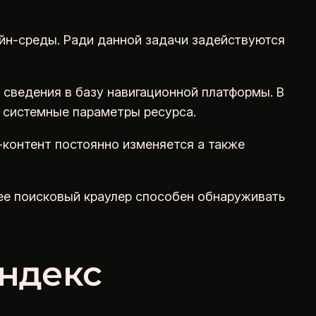
йн-среды. Ради данной задачи задействуются
сведения в базу навигационной платформы. В
е системные параметры ресурса.
-контент постоянно изменяется а также
рее поисковый краулер способен обнаруживать
индекс