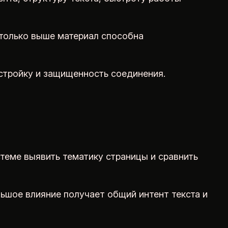
столько выше материал способна
стройку и защищенность соединения.
теме выявить тематику страницы и сравнить
льшое влияние получает общий интент текста и