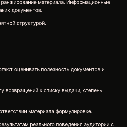
а ранжирование материала. Информационные
аких документов.
ятной структурой.
гают оценивать полезность документов и
у возвращений к списку выдачи, степень
ответствии материала формулировке.
езультатам реального поведения аудитории с