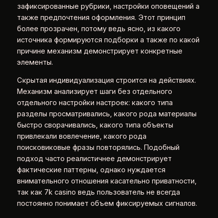
зафиксированные рубрики, настройки оповещений а
также предпочтения оформления. Этот принцип
более прозрачен, потому ведь ясно, из какого
источника формируются подборки а также по какой
причине механизм демонстрирует конкретные
элементы.
Скрытая индивидуализация строится на действиях.
Механизм анализирует шаги без отдельного
отдельного настройки настроек: какого типа
разделы просматривались, какого рода материалы
быстро сворачивались, какого типа объекты
привлекали вовлечение, какого рода
поисковиковые фразы повторялись. Подобный
подход часто реалистичнее демонстрирует
фактические паттерны, однако нуждается
внимательного отношения касательно приватности,
так как 7k casino ведь пользователь не всегда
постоянно понимает объем фиксируемых сигналов.