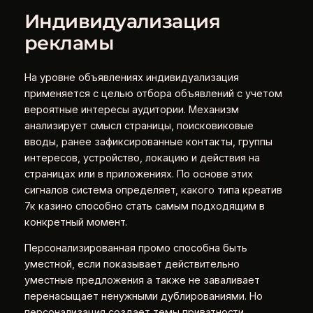
Индивидуализация
рекламы
На уровне объявлениях индивидуализация
применяется с целью отбора объявлений с учетом
вероятные интересы аудитории. Механизм
анализирует смысл страницы, поисковиковые
вводы, ранее зафиксированные контакты, группы
интересов, устройство, локацию и действия на
страницах или в приложениях. По основе этих
сигналов система определяет, какого типа креатив
7к казино способно стать самым подходящим в
конкретный момент.
Персонализированная промо способна быть
уместной, если показывает действительно
уместные предложения а также не заваливает
перенасыщает ненужными дублированиями. Но
персонализация создает темы приватности,