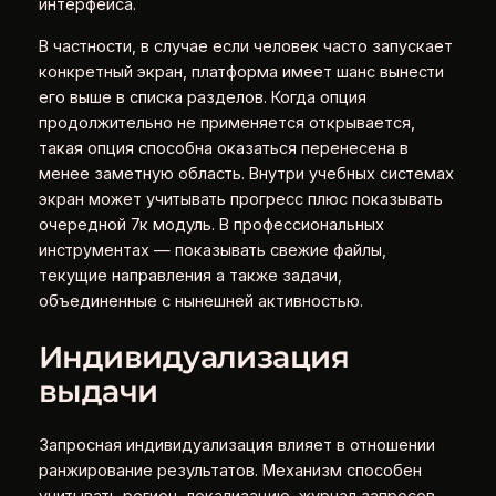
интерфейса.
В частности, в случае если человек часто запускает
конкретный экран, платформа имеет шанс вынести
его выше в списка разделов. Когда опция
продолжительно не применяется открывается,
такая опция способна оказаться перенесена в
менее заметную область. Внутри учебных системах
экран может учитывать прогресс плюс показывать
очередной 7к модуль. В профессиональных
инструментах — показывать свежие файлы,
текущие направления а также задачи,
объединенные с нынешней активностью.
Индивидуализация
выдачи
Запросная индивидуализация влияет в отношении
ранжирование результатов. Механизм способен