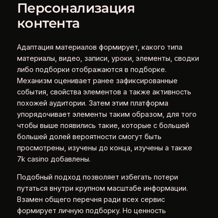
Персонализация
контента
Адаптация материалов формирует, какого типа
материалы, видео, записи, уроки, элементы, сводки
либо подборки отображаются в подборке.
Механизм оценивает ранее зафиксированные
события, свойства элементов а также активность
похожей аудитории. Затем этим платформа
упорядочивает элементы таким образом, для того
чтобы выше появились такие, которые с большей
большей долей вероятности смогут быть
просмотрены, изучены до конца, изучены а также
7k casino добавлены.
Подобный подход позволяет избегать потери
путаться внутри крупном масштабе информации.
Взамен общего перечня ради всех сервис
формирует личную подборку. Но ценность