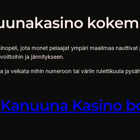
uunakasino kokem
peli, jota monet pelaajat ympäri maailmaa nauttivat päiv
oittoihin ja jännitykseen.
a ja veikata mihin numeroon tai väriin rulettikuula pysäht
a
Kanuuna Kasino b