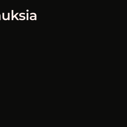
uksia