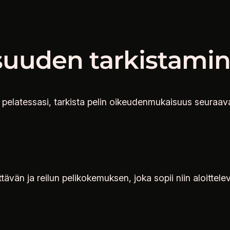
uuden tarkistami
elatessasi, tarkista pelin oikeudenmukaisuus seuraava
vän ja reilun pelikokemuksen, joka sopii niin aloittelevi