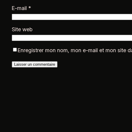
E-mail
*
Site web
Enregistrer mon nom, mon e-mail et mon site d