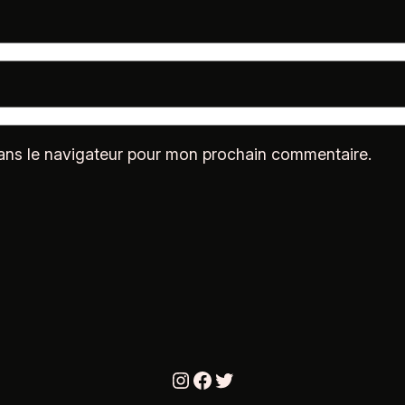
ans le navigateur pour mon prochain commentaire.
Instagram
Facebook
Twitter