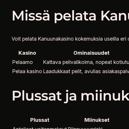
Missä pelata Ka
Voit pelata Kanuunakasino kokemuksia useilla eri on
Kasino
Ominaisuudet
Pelaamo
Kattava pelivalikoima, nopeat kotiut
Pelaa kasino
Laadukkaat pelit, avulias asiakaspal
Plussat ja miinu
Plussat
Miinukset