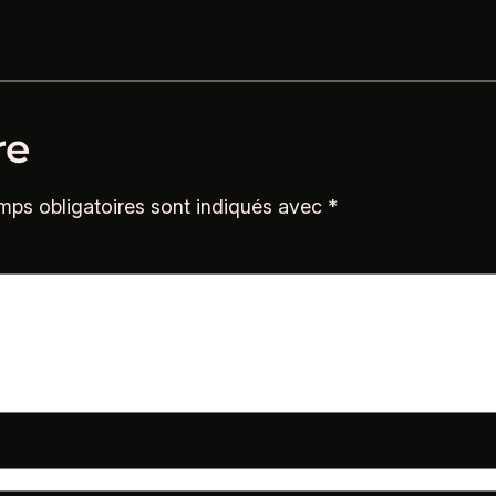
re
mps obligatoires sont indiqués avec
*