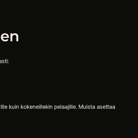
nen
sti:
lle kuin kokeneillekin pelaajille. Muista asettaa