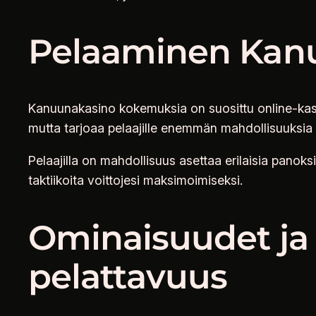
Pelaaminen Kan
Kanuunakasino kokemuksia on suosittu online-kasino
mutta tarjoaa pelaajille enemmän mahdollisuuksia v
Pelaajilla on mahdollisuus asettaa erilaisia panoksi
taktiikoita voittojesi maksimoimiseksi.
Ominaisuudet j
pelattavuus