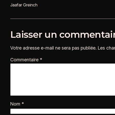
Jaafar Greinch
Laisser un commentai
Votre adresse e-mail ne sera pas publiée.
Les cha
Commentaire
*
Nom
*