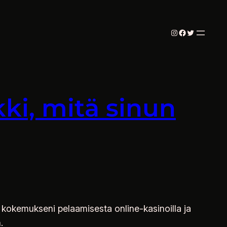
Instagram
Facebook
Twitter
ki, mitä sinun
 kokemukseni pelaamisesta online-kasinoilla ja
.