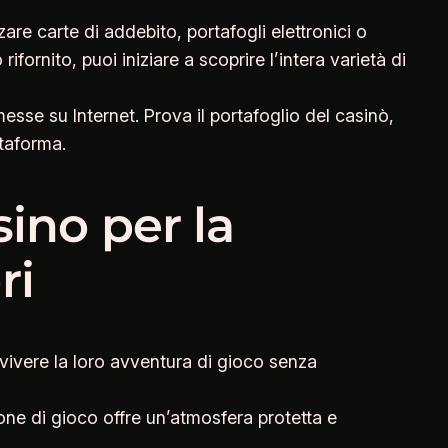
zare carte di addebito, portafogli elettronici o
fornito, puoi iniziare a scoprire l’intera varietà di
esse su Internet. Prova il portafoglio del casinò,
ttaforma.
ino per la
ri
 vivere la loro avventura di gioco senza
ione di gioco offre un’atmosfera protetta e