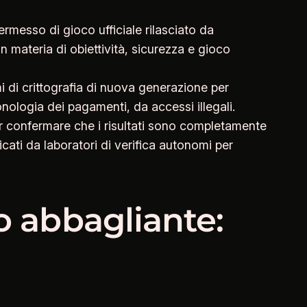
rmesso di gioco ufficiale rilasciato da
n materia di obiettività, sicurezza e gioco
mi di crittografia di nuova generazione per
cronologia dei pagamenti, da accessi illegali.
per confermare che i risultati sono completamente
cati da laboratori di verifica autonomi per
o abbagliante: