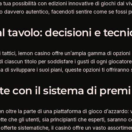
ua possibilità con edizioni innovative di giochi dal vi
o davvero autentico, facendoti sentire come se fossi pr
l tavolo: decisioni e tec
tattici, lemon casino offre un’ampia gamma di opzioni di
 di ciascun titolo per soddisfare i gusti di ogni giocator
 sviluppare i suoi piani, queste opzioni ti offriranno se
te con il sistema di premi
en oltre la parte di una piattaforma di gioco d’azzardo: 
e che gli utenti, sia principianti che esperti, saranno 
e offerte sistematiche, il casinò offre un vasto assortimen