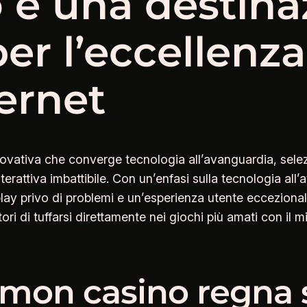
 è una destina
er l’eccellenza
ernet
ativa che converge tecnologia all’avanguardia, selezion
nterattiva imbattibile. Con un’enfasi sulla tecnologia al
y privo di problemi e un’esperienza utente eccezionale su 
tori di tuffarsi direttamente nei giochi più amati con il
emon casino regna 