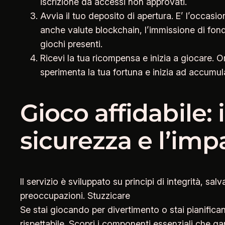
iscrizione da accessi non approvati.
Avvia il tuo deposito di apertura. E’ l’occasio
anche valute blockchain, l’immissione di fondi 
giochi presenti.
Ricevi la tua ricompensa e inizia a giocare. O
sperimenta la tua fortuna e inizia ad accumular
Gioco affidabile
sicurezza e l’impa
Il servizio è sviluppato su principi di integrità, 
preoccupazioni. Stuzzicare
Se stai giocando per divertimento o stai pianifican
rispettabile. Scopri i componenti essenziali che g