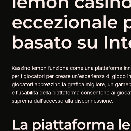
lemon casino
eccezionale p
basato su Int
Kaszino lemon funziona come una piattaforma innov
per i giocatori per creare un’esperienza di gioco i
giocatori apprezzino la grafica migliore, un gamepla
e l’usabilità della piattaforma consentono ai gioca
suprema dall’accesso alla disconnessione.
La piattaforma l