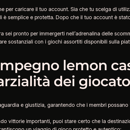
ne per caricare il tuo account. Sia che tu scelga di utiliz
è semplice e protetta. Dopo che il tuo account è stato ri
ra sei pronto per immergerti nell’adrenalina delle scomm
e sostanziali con i giochi assortiti disponibili sulla pia
: impegno lemon cas
rzialità dei giocato
salvaguardia e giustizia, garantendo che i membri possano
do vittorie importanti, puoi stare certo che la destinaz
arantiscono un viaggio di gioco protetto e autentico: