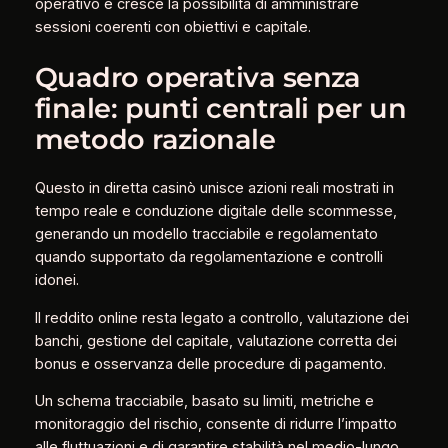
operativo e cresce la possibilità di amministrare
sessioni coerenti con obiettivi e capitale.
Quadro operativa senza
finale: punti centrali per un
metodo razionale
Questo in diretta casinò unisce azioni reali mostrati in
tempo reale e conduzione digitale delle scommesse,
generando un modello tracciabile e regolamentato
quando supportato da regolamentazione e controlli
idonei.
Il reddito online resta legato a controllo, valutazione dei
banchi, gestione del capitale, valutazione corretta dei
bonus e osservanza delle procedure di pagamento.
Un schema tracciabile, basato su limiti, metriche e
monitoraggio del rischio, consente di ridurre l’impatto
alle fluttuazioni e di garantire stabilità nel medio-lungo