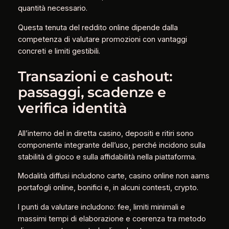
quantità necessario.
Questa tenuta del reddito online dipende dalla
competenza di valutare promozioni con vantaggi
concreti e limiti gestibili.
Transazioni e cashout:
passaggi, scadenze e
verifica identità
All’interno del in diretta casino, depositi e ritiri sono
componente integrante dell’uso, perché incidono sulla
stabilità di gioco e sulla affidabilità nella piattaforma.
Modalità diffusi includono carte, casino online non aams
portafogli online, bonifici e, in alcuni contesti, crypto.
I punti da valutare includono: fee, limiti minimali e
massimi tempi di elaborazione e coerenza tra metodo