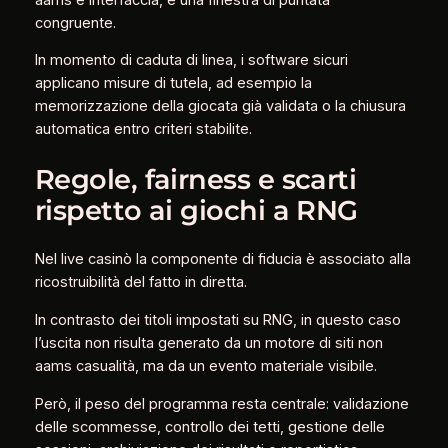
congruente.
In momento di caduta di linea, i software sicuri
applicano misure di tutela, ad esempio la
memorizzazione della giocata già validata o la chiusura
automatica entro criteri stabilite.
Regole, fairness e scarti
rispetto ai giochi a RNG
Nel live casinò la componente di fiducia è associato alla
ricostruibilità del fatto in diretta.
In contrasto dei titoli impostati su RNG, in questo caso
l’uscita non risulta generato da un motore di siti non
aams casualità, ma da un evento materiale visibile.
Però, il peso del programma resta centrale: validazione
delle scommesse, controllo dei tetti, gestione delle