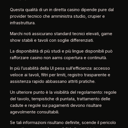
Questa qualità di un in diretta casino dipende pure dal
provider tecnico che amministra studio, crupier e
infrastruttura.
Marchi noti assicurano standard tecnici elevati, game
show stabili e tavoli con soglie differenziati.
La disponibilità di più studi e più lingue disponibili può
rafforzare casino non aams copertura e continuità.
In più l’usabilità della UI pesa sull’efficienza: accesso
veloce ai tavoli, filtri per limiti, registro trasparente e
assistenza rapido abbassano attriti pratiche.
Un ulteriore punto è la visibilità del regolamento: regole
del tavolo, tempistiche di puntata, trattamento delle
cadute e regole sui pagamenti devono risultare
agevolmente consultabili.
Se tali informazioni risultano definite, scende il pericolo