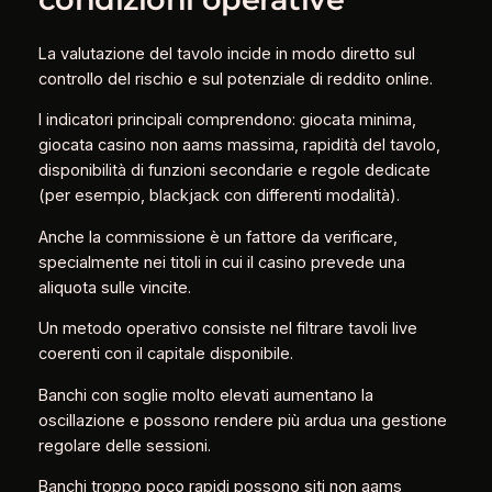
La valutazione del tavolo incide in modo diretto sul
controllo del rischio e sul potenziale di reddito online.
I indicatori principali comprendono: giocata minima,
giocata casino non aams massima, rapidità del tavolo,
disponibilità di funzioni secondarie e regole dedicate
(per esempio, blackjack con differenti modalità).
Anche la commissione è un fattore da verificare,
specialmente nei titoli in cui il casino prevede una
aliquota sulle vincite.
Un metodo operativo consiste nel filtrare tavoli live
coerenti con il capitale disponibile.
Banchi con soglie molto elevati aumentano la
oscillazione e possono rendere più ardua una gestione
regolare delle sessioni.
Banchi troppo poco rapidi possono siti non aams