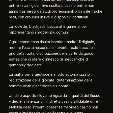
online in cui i giochi live risultano casino online non
aams trasmessi da studi professionali o da sale fisiche
reali, con croupier in live e dispositivi certificati.
La roulette, blackjack, baccarat e game show
rappresentano i modelli più comuni.
Ogni scommessa risulta inserita tramite UI digitale,
mentre l’uscita nasce da un evento reale tracciabile:
giro della ruota, distribuzione delle carte da gioco,
estrazione di sfere o innesco di meccaniche di
gameplay dedicate.
La piattaforma gestisce in modo automatizzato
registrazione delle giocate, determinazione delle
somme vinte e accredito sul conto.
Un altro aspetto rilevante riguarda la qualità del flusso
video e la latenza: un in diretta casino affidabile offre
stabilità dello stream, coerenza fra video casino non
aams e interfaccia, e una finestra di puntata