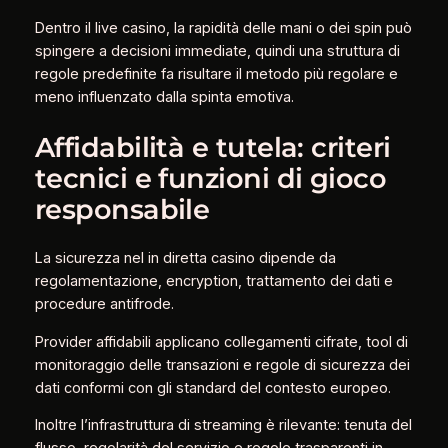
Dentro il live casino, la rapidità delle mani o dei spin può
spingere a decisioni immediate, quindi una struttura di
regole predefinite fa risultare il metodo più regolare e
meno influenzato dalla spinta emotiva.
Affidabilità e tutela: criteri
tecnici e funzioni di gioco
responsabile
La sicurezza nel in diretta casino dipende da
regolamentazione, encryption, trattamento dei dati e
procedure antifrode.
Provider affidabili applicano collegamenti cifrate, tool di
monitoraggio delle transazioni e regole di sicurezza dei
dati conformi con gli standard del contesto europeo.
Inoltre l’infrastruttura di streaming è rilevante: tenuta del