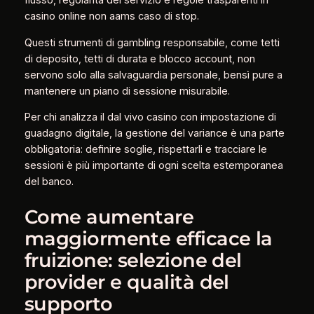
flusso, regolarità del servizio e regole trasparenti in
casino online non aams caso di stop.
Questi strumenti di gambling responsabile, come tetti
di deposito, tetti di durata e blocco account, non
servono solo alla salvaguardia personale, bensì pure a
mantenere un piano di sessione misurabile.
Per chi analizza il dal vivo casino con impostazione di
guadagno digitale, la gestione del variance è una parte
obbligatoria: definire soglie, rispettarli e tracciare le
sessioni è più importante di ogni scelta estemporanea
del banco.
Come aumentare
maggiormente efficace la
fruizione: selezione del
provider e qualità del
supporto