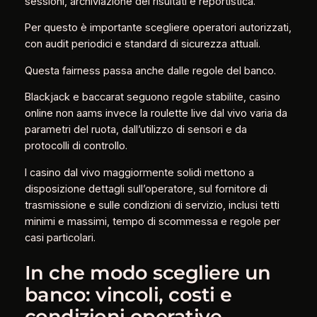
sessioni, archiviazione dei risultati e reportistica.
Per questo è importante scegliere operatori autorizzati,
con audit periodici e standard di sicurezza attuali.
Questa fairness passa anche dalle regole del banco.
Blackjack e baccarat seguono regole stabilite, casino
online non aams invece la roulette live dal vivo varia da
parametri del ruota, dall’utilizzo di sensori e da
protocolli di controllo.
I casino dal vivo maggiormente solidi mettono a
disposizione dettagli sull’operatore, sul fornitore di
trasmissione e sulle condizioni di servizio, inclusi tetti
minimi e massimi, tempo di scommessa e regole per
casi particolari.
In che modo scegliere un
banco: vincoli, costi e
condizioni operative