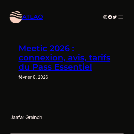
Aller
au
ATLAO
Instagram
Facebook
Twitter
contenu
Meetic 2026 :
connexion, avis, tarifs
du Pass Essentiel
février 8, 2026
Jaafar Greinch