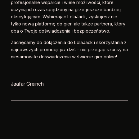
profesjonalne wsparcie i wiele możliwości, które
uczynią ich czas spędzony na grze jeszcze bardziej
ekscytującym. Wybierając LolaJack, zyskujesz nie
tylko nową platformę do gier, ale także partnera, który
dba o Twoje doświadczenia i bezpieczeństwo.
Zachęcamy do dołączenia do LolaJack i skorzystania z
najnowszych promocji już dziś – nie przegap szansy na
niesamowite doświadczenia w świecie gier online!
Jaafar Greinch