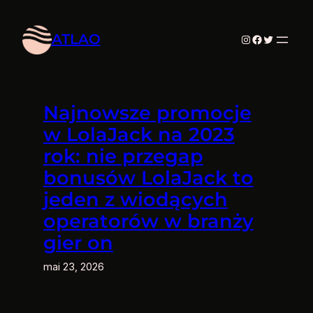
Aller
au
ATLAO
Instagram
Facebook
Twitter
contenu
Najnowsze promocje
w LolaJack na 2023
rok: nie przegap
bonusów LolaJack to
jeden z wiodących
operatorów w branży
gier on
mai 23, 2026