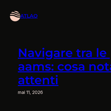
Aller
au
ATLAO
contenu
Navigare tra le
aams: cosa nota
attenti
mai 11, 2026