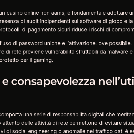
 di un casino online non aams, è fondamentale adottare 
 presenza di audit indipendenti sul software di gioco e la
e protocolli di pagamento sicuri riduce i rischi di comprom
uso di password uniche e l’attivazione, ove possibile, di
re di rete previene vulnerabilità sfruttabili da malware
protetto per il gaming.
 e consapevolezza nell’uti
mporta una serie di responsabilità digitali che meritan
o attento delle attività di rete permettono di evitare si
vi di social engineering o anomalie nel traffico dati è e