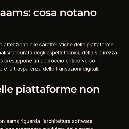
n aams: cosa notano
attenzione alle caratteristiche delle piattaforme
lisi accurata degli aspetti tecnici, della sicurezza
ams presuppone un approccio critico verso i
 e la trasparenza delle transazioni digitali.
elle piattaforme non
n aams riguarda l’architettura software