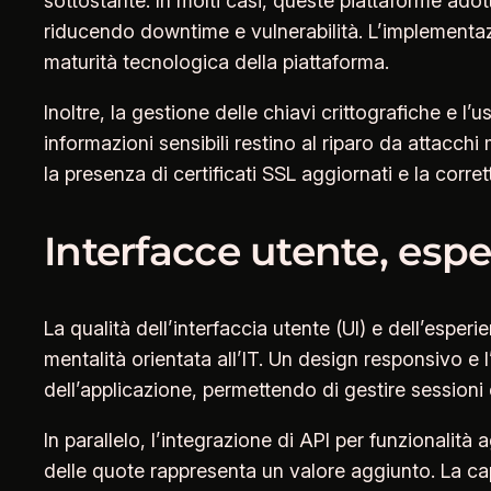
sottostante. In molti casi, queste piattaforme a
riducendo downtime e vulnerabilità. L’implementazi
maturità tecnologica della piattaforma.
Inoltre, la gestione delle chiavi crittografiche e 
informazioni sensibili restino al riparo da attacch
la presenza di certificati SSL aggiornati e la corre
Interfacce utente, espe
La qualità dell’interfaccia utente (UI) e dell’espe
mentalità orientata all’IT. Un design responsivo e
dell’applicazione, permettendo di gestire sessioni 
In parallelo, l’integrazione di API per funzionalit
delle quote rappresenta un valore aggiunto. La c