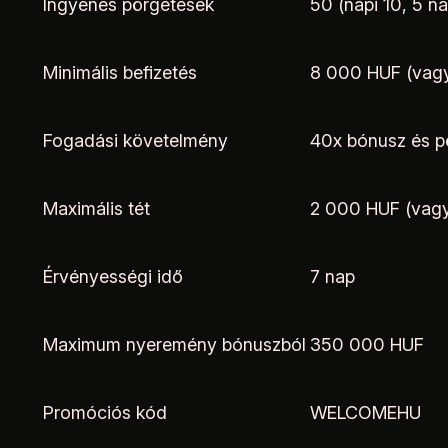
Ingyenes pörgetések
50 (napi 10, 5 na
Minimális befizetés
8 000 HUF (vag
Fogadási követelmény
40x bónusz és p
Maximális tét
2 000 HUF (vagy
Érvényességi idő
7 nap
Maximum nyeremény bónuszból
350 000 HUF
Promóciós kód
WELCOMEHU