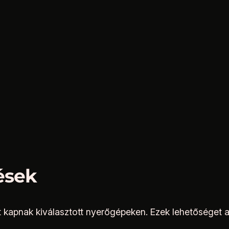
ések
 kapnak kiválasztott nyerőgépeken. Ezek lehetőséget 