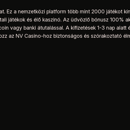
 Ez a nemzetközi platform több mint 2000 játékot kíná
tali játékok és élő kaszinó. Az üdvözlő bónusz 100% 
in vagy banki átutalással. A kifizetések 1-3 nap alatt 
ozz az NV Casino-hoz biztonságos és szórakoztató él