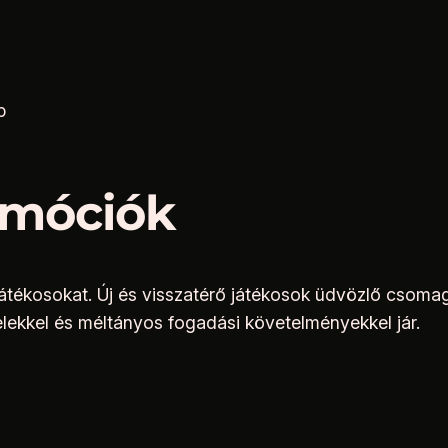
p
omóciók
tékosokat. Új és visszatérő játékosok üdvözlő csomag
elekkel és méltányos fogadási követelményekkel jár.