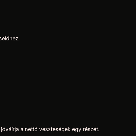
seidhez.
óváírja a nettó veszteségek egy részét.