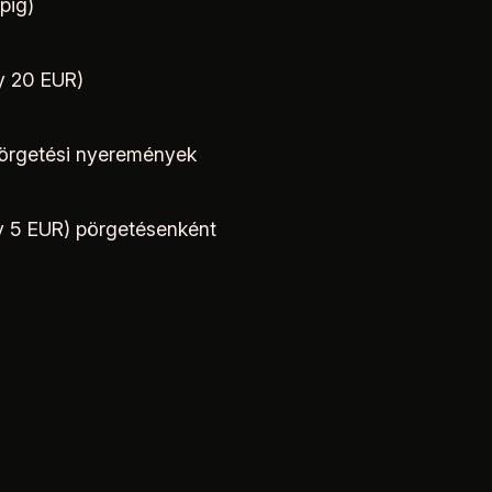
pig)
y 20 EUR)
örgetési nyeremények
 5 EUR) pörgetésenként