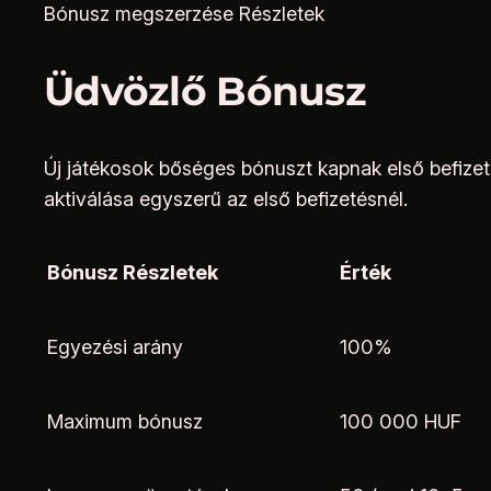
Bónusz megszerzése Részletek
Üdvözlő Bónusz
Új játékosok bőséges bónuszt kapnak első befize
aktiválása egyszerű az első befizetésnél.
Bónusz Részletek
Érték
Egyezési arány
100%
Maximum bónusz
100 000 HUF