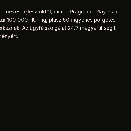
l neves fejlesztőktől, mint a Pragmatic Play és a
akár 100 000 HUF-ig, plusz 50 ingyenes pörgetés.
érkeznek. Az ügyfélszolgálat 24/7 magyarul segít.
ményért.