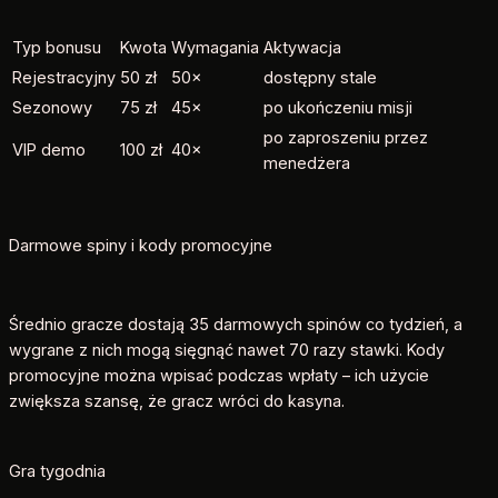
Typ bonusu
Kwota
Wymagania
Aktywacja
Rejestracyjny
50 zł
50×
dostępny stale
Sezonowy
75 zł
45×
po ukończeniu misji
po zaproszeniu przez
VIP demo
100 zł
40×
menedżera
Darmowe spiny i kody promocyjne
Średnio gracze dostają 35 darmowych spinów co tydzień, a
wygrane z nich mogą sięgnąć nawet 70 razy stawki. Kody
promocyjne można wpisać podczas wpłaty – ich użycie
zwiększa szansę, że gracz wróci do kasyna.
Gra tygodnia