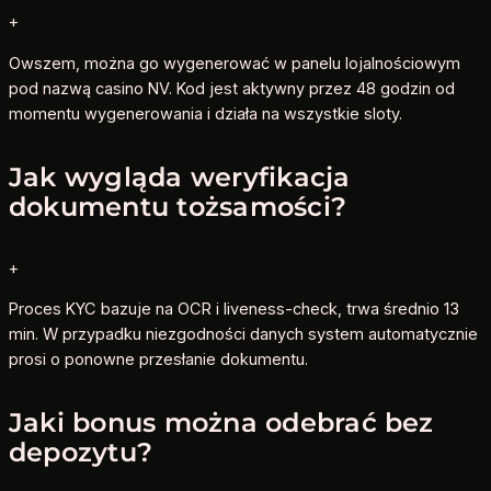
+
Owszem, można go wygenerować w panelu lojalnościowym
pod nazwą casino NV. Kod jest aktywny przez 48 godzin od
momentu wygenerowania i działa na wszystkie sloty.
Jak wygląda weryfikacja
dokumentu tożsamości?
+
Proces KYC bazuje na OCR i liveness-check, trwa średnio 13
min. W przypadku niezgodności danych system automatycznie
prosi o ponowne przesłanie dokumentu.
Jaki bonus można odebrać bez
depozytu?