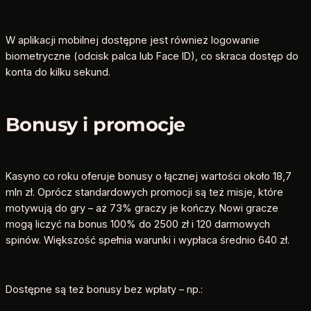
W aplikacji mobilnej dostępne jest również logowanie
biometryczne (odcisk palca lub Face ID), co skraca dostęp do
konta do kilku sekund.
Bonusy i promocje
Kasyno co roku oferuje bonusy o łącznej wartości około 18,7
mln zł. Oprócz standardowych promocji są też misje, które
motywują do gry – aż 73% graczy je kończy. Nowi gracze
mogą liczyć na bonus 100% do 2500 zł i 120 darmowych
spinów. Większość spełnia warunki i wypłaca średnio 640 zł.
Dostępne są też bonusy bez wpłaty – np.: