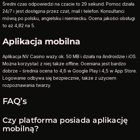
Średni czas odpowiedzi na czacie to 29 sekund. Pomoc działa
24/7 i jest dostępna przez czat, mail i telefon. Konsultanci
mówią po polsku, angielsku i niemiecku. Ocena jakości obsługi
to aż 4,82 na 5.
Aplikacja mobilna
Aplikacja NV Casino waży ok. 50 MB i działa na Androidzie i iOS.
Można korzystać z niej także offline. Oceniana jest bardzo
dobrze – średnia ocena to 4,6 w Google Play i 4,5 w App Store.
Logowanie odbywa się bezpiecznie, także z użyciem
rozpoznawania twarzy.
FAQ’s
Czy platforma posiada aplikację
mobilną?