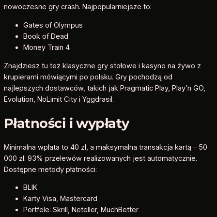
nowoczesne gry crash. Najpopularniejsze to:
Gates of Olympus
Book of Dead
Money Train 4
Znajdziesz tu też klasyczne gry stołowe i kasyno na żywo z
krupierami mówiącymi po polsku. Gry pochodzą od
najlepszych dostawców, takich jak Pragmatic Play, Play’n GO,
Evolution, NoLimit City i Yggdrasil.
Płatności i wypłaty
Minimalna wpłata to 40 zł, a maksymalna transakcja kartą – 50
000 zł. 93% przelewów realizowanych jest automatycznie.
Dostępne metody płatności:
BLIK
Karty Visa, Mastercard
Portfele: Skrill, Neteller, MuchBetter