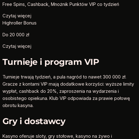
Free Spins, Cashback, Mnożnik Punktów VIP co tydzień
Czytaj więcej
Highroller Bonus
Do 20 000 zł
Czytaj więcej
Turnieje i program VIP
Turnieje trwają tydzień, a pula nagród to nawet 300 000 zł.
Gracze z kontami VIP mają dodatkowe korzyści: wyższe limity
wypłat, cashback do 20%, zaproszenia na wydarzenia i
osobistego opiekuna. Klub VIP odpowiada za prawie połowę
obrotu kasyna.
Gry i dostawcy
Kasyno oferuje sloty, gry stołowe, kasyno na żywo i