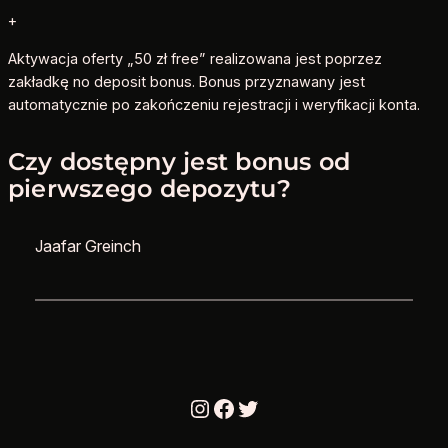
+
Aktywacja oferty „50 zł free” realizowana jest poprzez
zakładkę no deposit bonus. Bonus przyznawany jest
automatycznie po zakończeniu rejestracji i weryfikacji konta.
Czy dostępny jest bonus od
pierwszego depozytu?
Jaafar Greinch
Instagram
Facebook
Twitter