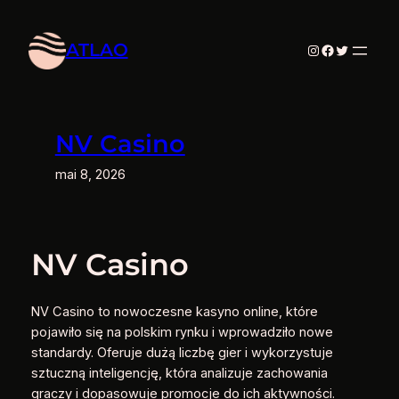
Aller
au
ATLAO
Instagram
Facebook
Twitter
contenu
NV Casino
mai 8, 2026
NV Casino
NV Casino to nowoczesne kasyno online, które
pojawiło się na polskim rynku i wprowadziło nowe
standardy. Oferuje dużą liczbę gier i wykorzystuje
sztuczną inteligencję, która analizuje zachowania
graczy i dopasowuje promocje do ich aktywności.