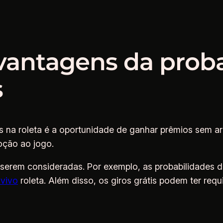
vantagens da proba
s
s na roleta é a oportunidade de ganhar prêmios sem arr
oção ao jogo.
erem consideradas. Por exemplo, as probabilidades d
 vivo
roleta. Além disso, os giros grátis podem ter req