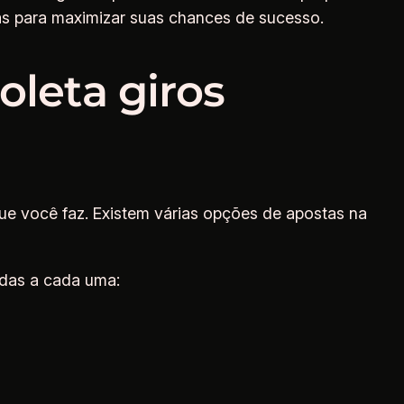
gias para maximizar suas chances de sucesso.
oleta giros
que você faz. Existem várias opções de apostas na
adas a cada uma: