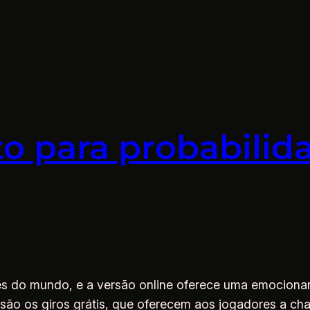
o para probabilida
es do mundo, e a versão online oferece uma emocionan
são os giros grátis, que oferecem aos jogadores a ch