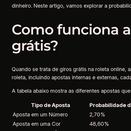
dinheiro. Neste artigo, vamos explorar a probabil
Como funciona a 
grátis?
Quando se trata de giros grátis na roleta online
roleta, incluindo apostas internas e externas, ca
A tabela abaixo mostra as diferentes apostas que
Tipo de Aposta
Probabilidade 
Aposta em um Número
2,70%
Aposta em uma Cor
48,60%