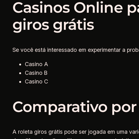
Casinos Online pa
giros grátis
Se você está interessado em experimentar a probab
Casino A
Casino B
Casino C
Comparativo por 
A roleta giros grátis pode ser jogada em uma var