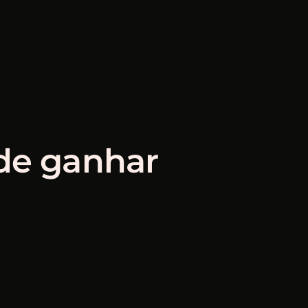
de ganhar