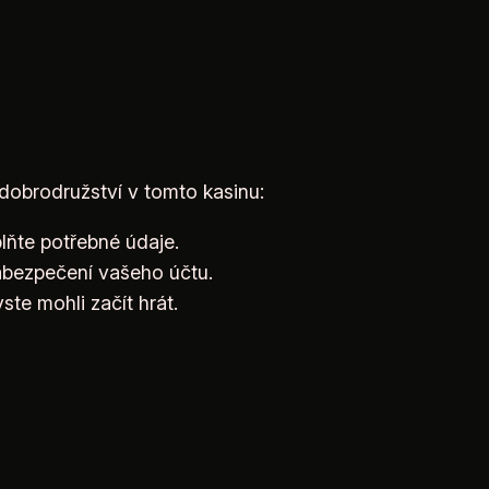
 dobrodružství v tomto kasinu:
plňte potřebné údaje.
zabezpečení vašeho účtu.
te mohli začít hrát.