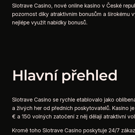
Slotrave Casino, nové online kasino v České republ
pozornost díky atraktivním bonusům a širokému 
nejlépe využít nabídky bonusů.
Hlavní přehled
Slotrave Casino se rychle etablovalo jako oblíben
a živých her od předních poskytovatelů. Kasino j
€ a 150 volných zatočení z něj dělají atraktivní volb
Kromě toho Slotrave Casino poskytuje 24/7 zákaz