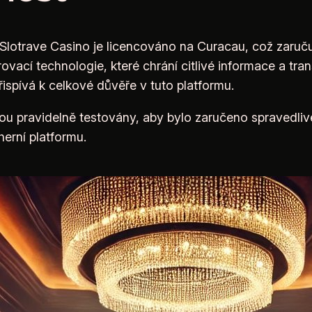
 Slotrave Casino je licencováno na Curacau, což zaru
ovací technologie, které chrání citlivé informace a tr
ispívá k celkové důvěře v tuto platformu.
jsou pravidelně testovány, aby bylo zaručeno spravedl
erní platformu.