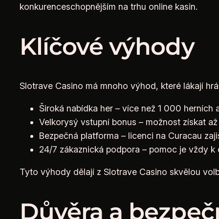
konkurenceschopnějším na trhu online kasin.
Klíčové výhody
Slotrave Casino má mnoho výhod, které lákají hráč
Široká nabídka her – více než 1 000 herních 
Velkorysý vstupní bonus – možnost získat až
Bezpečná platforma – licenci na Curacau zaj
24/7 zákaznická podpora – pomoc je vždy k di
Tyto výhody dělají z Slotrave Casino skvělou volb
Důvěra a bezpeč