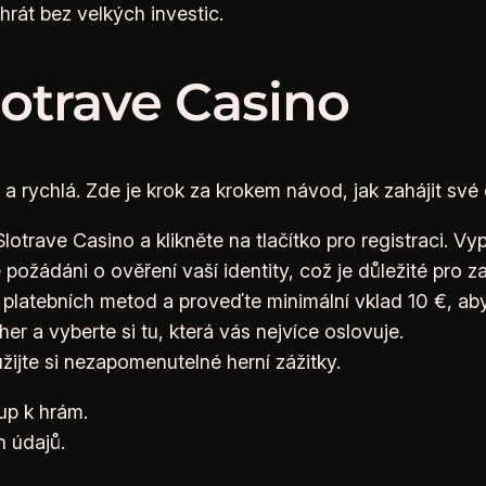
rát bez velkých investic.
Slotrave Casino
 a rychlá. Zde je krok za krokem návod, jak zahájit své
trave Casino a klikněte na tlačítko pro registraci. Vy
 požádáni o ověření vaší identity, což je důležité pro 
platebních metod a proveďte minimální vklad 10 €, abys
r a vyberte si tu, která vás nejvíce oslovuje.
užijte si nezapomenutelné herní zážitky.
up k hrám.
h údajů.