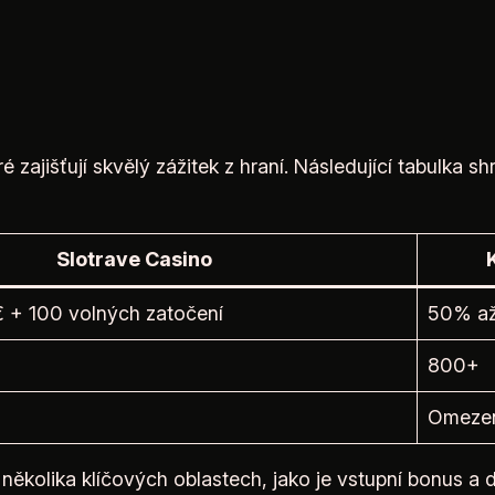
é zajišťují skvělý zážitek z hraní. Následující tabulka s
Slotrave Casino
 + 100 volných zatočení
50% až
800+
Omezen
 několika klíčových oblastech, jako je vstupní bonus a 