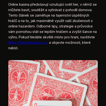
Online kasina představují vzrušující svět her, v němž se
můžete bavit, soutěžit a vyhrávat z pohodlí domova.
Tento článek se zaměřuje na tajemství úspěšných
hráčů a na to, jak maximálně využít vaší zkušenosti s
online hazardem. Odborné tipy, strategie a průvodce
vám pomohou stát se lepším hráčem a zvýšit šance na
výhru. Pokud hledáte skvělé místo pro hraní, navštivte
https://fastonecasino.cz/
a objevte možnosti, které
nabízí.