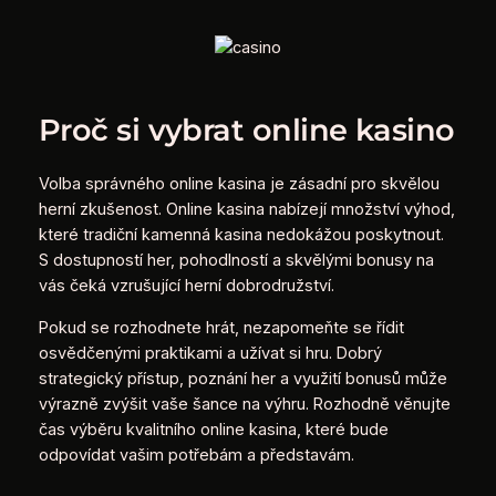
Proč si vybrat online kasino
Volba správného online kasina je zásadní pro skvělou
herní zkušenost. Online kasina nabízejí množství výhod,
které tradiční kamenná kasina nedokážou poskytnout.
S dostupností her, pohodlností a skvělými bonusy na
vás čeká vzrušující herní dobrodružství.
Pokud se rozhodnete hrát, nezapomeňte se řídit
osvědčenými praktikami a užívat si hru. Dobrý
strategický přístup, poznání her a využití bonusů může
výrazně zvýšit vaše šance na výhru. Rozhodně věnujte
čas výběru kvalitního online kasina, které bude
odpovídat vašim potřebám a představám.