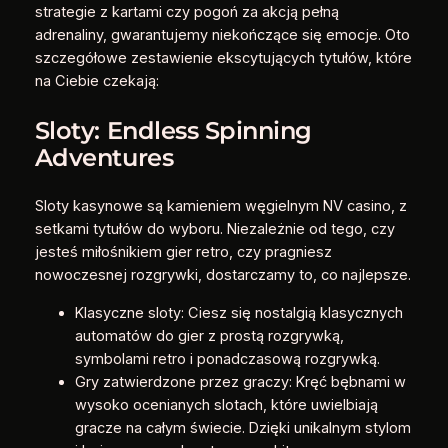
strategie z kartami czy pogoń za akcją pełną
adrenaliny, gwarantujemy niekończące się emocje. Oto
szczegółowe zestawienie ekscytujących tytułów, które
na Ciebie czekają:
Sloty: Endless Spinning
Adventures
Sloty kasynowe są kamieniem węgielnym NV casino, z
setkami tytułów do wyboru. Niezależnie od tego, czy
jesteś miłośnikiem gier retro, czy pragniesz
nowoczesnej rozgrywki, dostarczamy to, co najlepsze.
Klasyczne sloty: Ciesz się nostalgią klasycznych
automatów do gier z prostą rozgrywką,
symbolami retro i ponadczasową rozgrywką.
Gry zatwierdzone przez graczy: Kręć bębnami w
wysoko ocenianych slotach, które uwielbiają
gracze na całym świecie. Dzięki unikalnym stylom