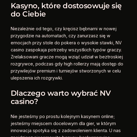
Kasyno, które dostosowuje się
do Ciebie
Niezależnie od tego, czy kręcisz bębnami w nowej
przygodzie na automatach, czy zanurzasz się w
emocjach przy stole do pokera o wysokie stawki, NV
casino zaspokaja potrzeby wszystkich typów graczy.
Zrelaksowani gracze mogą wziąć udział w beztroskiej
rozgrywce, podczas gdy high rollerzy mają dostęp do
przywilejów premium i turniejów stworzonych w celu
ulepszenia ich rozgrywki.
Dlaczego warto wybrać NV
casino?
Nie jesteśmy po prostu kolejnym kasynem online;
jesteśmy miejscem docelowym dla gier, w którym
innowacja spotyka się z zadowoleniem klienta. U nas