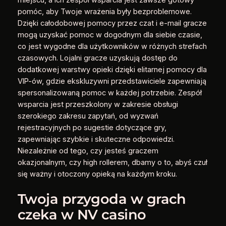
pomóc, aby Twoje wrażenia były bezproblemowe.
Dzięki całodobowej pomocy przez czat i e-mail gracze
mogą uzyskać pomoc w dogodnym dla siebie czasie,
co jest wygodne dla użytkowników w różnych strefach
czasowych. Lojalni gracze uzyskują dostęp do
dodatkowej warstwy opieki dzięki elitarnej pomocy dla
VIP-ów, gdzie ekskluzywni przedstawiciele zapewniają
spersonalizowaną pomoc w każdej potrzebie. Zespół
wsparcia jest przeszkolony w zakresie obsługi
szerokiego zakresu zapytań, od wyzwań
rejestracyjnych po sugestie dotyczące gry,
zapewniając szybkie i skuteczne odpowiedzi.
Niezależnie od tego, czy jesteś graczem
okazjonalnym, czy high rollerem, dbamy o to, abyś czuł
się ważny i otoczony opieką na każdym kroku.
Twoja przygoda w grach
czeka w NV casino