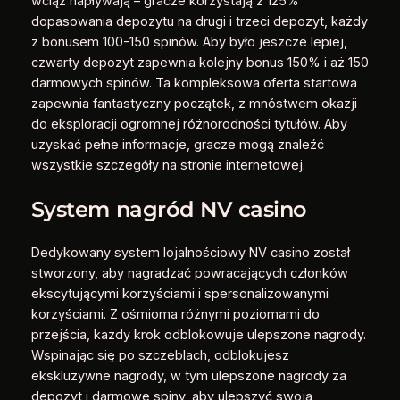
wciąż napływają – gracze korzystają z 125%
dopasowania depozytu na drugi i trzeci depozyt, każdy
z bonusem 100-150 spinów. Aby było jeszcze lepiej,
czwarty depozyt zapewnia kolejny bonus 150% i aż 150
darmowych spinów. Ta kompleksowa oferta startowa
zapewnia fantastyczny początek, z mnóstwem okazji
do eksploracji ogromnej różnorodności tytułów. Aby
uzyskać pełne informacje, gracze mogą znaleźć
wszystkie szczegóły na stronie internetowej.
System nagród NV casino
Dedykowany system lojalnościowy NV casino został
stworzony, aby nagradzać powracających członków
ekscytującymi korzyściami i spersonalizowanymi
korzyściami. Z ośmioma różnymi poziomami do
przejścia, każdy krok odblokowuje ulepszone nagrody.
Wspinając się po szczeblach, odblokujesz
ekskluzywne nagrody, w tym ulepszone nagrody za
depozyt i darmowe spiny, aby ulepszyć swoją