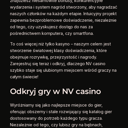
znajdziesz niesamowite bonusy, konkurencyjne
wydarzenia i system nagród stworzony, aby nagradzać
naszych członków na każdym etapie. Intuicyjny projekt
zapewnia bezproblemowe doświadczenie, niezależnie
od tego, czy uzyskujesz dostęp do nas za
pośrednictwem komputera, czy smartfona.
To coś więcej niż tylko kasyno – naszym celem jest
stworzenie światowej klasy doświadczenia, które
obejmuje rozrywkę, przejrzystość i nagrody.
Zarejestruj się teraz i odkryj, dlaczego NV casino
szybko staje się ulubionym miejscem wśród graczy na
całym świecie!
Odkryj gry w NV casino
Wyróżniamy się jako najlepsze miejsce do gier,
oferując obszerny i stale rozwijający się katalog gier
dostosowany do potrzeb każdego typu gracza.
Niezależnie od tego, czy lubisz gry na bębnach,