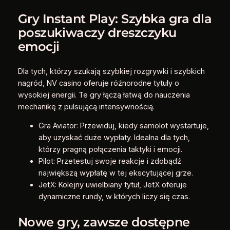
Gry Instant Play: Szybka gra dla
poszukiwaczy dreszczyku
emocji
Dla tych, którzy szukają szybkiej rozgrywki i szybkich
nagród, NV casino oferuje różnorodne tytuły o
wysokiej energii. Te gry łączą łatwą do nauczenia
mechanikę z pulsującą intensywnością.
Gra Aviator: Przewiduj, kiedy samolot wystartuje,
aby uzyskać duże wypłaty. Idealna dla tych,
którzy pragną połączenia taktyki i emocji.
Pilot: Przetestuj swoje reakcje i zdobądź
największą wypłatę w tej ekscytującej grze.
JetX: Kolejny uwielbiany tytuł, JetX oferuje
dynamiczne rundy, w których liczy się czas.
Nowe gry, zawsze dostępne