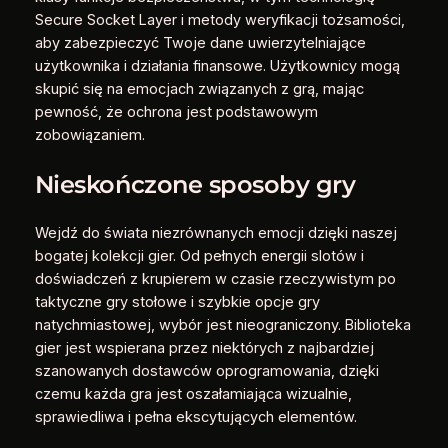
Secure Socket Layer i metody weryfikacji tożsamości,
aby zabezpieczyć Twoje dane uwierzytelniające
użytkownika i działania finansowe. Użytkownicy mogą
skupić się na emocjach związanych z grą, mając
pewność, że ochrona jest podstawowym
zobowiązaniem.
Nieskończone sposoby gry
Wejdź do świata niezrównanych emocji dzięki naszej
bogatej kolekcji gier. Od pełnych energii slotów i
doświadczeń z krupierem w czasie rzeczywistym po
taktyczne gry stołowe i szybkie opcje gry
natychmiastowej, wybór jest nieograniczony. Biblioteka
gier jest wspierana przez niektórych z najbardziej
szanowanych dostawców oprogramowania, dzięki
czemu każda gra jest oszałamiająca wizualnie,
sprawiedliwa i pełna ekscytujących elementów.