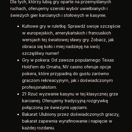
Dla tych, którzy lubią gry oparte na przemyślanych
ruchach, oferujemy szeroki wybór uwielbianych i
świeżych gier karcianych i stołowych w kasynie.
Kultowe gry w ruletkę: Sprawdź swoje szczęście
w europejskich, amerykańskich i francuskich
wersjach tej światowej sławy gry. Zobacz, jak
obraca się koło i miej nadzieję na swój
szczęśliwy numer!
Gry w pokera: Od zawsze popularnego Texas
Hold’em do Omaha, NV casino oferuje opcje
pokera, które przypadną do gustu zarówno
graczom rekreacyjnym, jak i doświadczonym
profesjonalistom.
21: Rzuć wyzwanie kasynu w tej klasycznej grze
karcianej. Oferujemy tradycyjną rozgrywkę
połączoną ze świeżymi ujęciami.
Bakarat: Ulubiony przez doświadczonych graczy,
bakarat zapewnia wyrafinowanie i napięcie w
każdej rozdaniu.