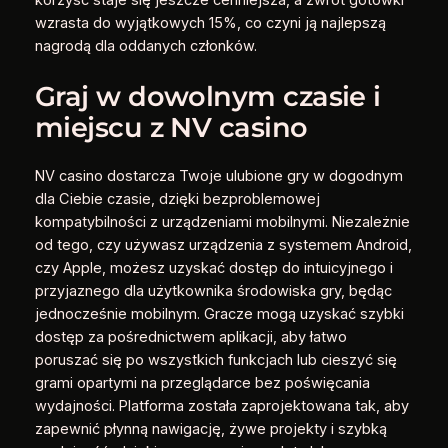
korzyść staje się jeszcze cenniejsza, a zwrot gotówki
wzrasta do wyjątkowych 15%, co czyni ją najlepszą
nagrodą dla oddanych członków.
Graj w dowolnym czasie i
miejscu z NV casino
NV casino dostarcza Twoje ulubione gry w dogodnym
dla Ciebie czasie, dzięki bezproblemowej
kompatybilności z urządzeniami mobilnymi. Niezależnie
od tego, czy używasz urządzenia z systemem Android,
czy Apple, możesz uzyskać dostęp do intuicyjnego i
przyjaznego dla użytkownika środowiska gry, będąc
jednocześnie mobilnym. Gracze mogą uzyskać szybki
dostęp za pośrednictwem aplikacji, aby łatwo
poruszać się po wszystkich funkcjach lub cieszyć się
grami opartymi na przeglądarce bez poświęcania
wydajności. Platforma została zaprojektowana tak, aby
zapewnić płynną nawigację, żywe projekty i szybką