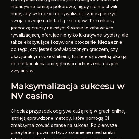
intensywne turnieje pokerowe, nigdy nie ma chwili
nudy, aby wskoczyć do rywalizacji i zabezpieczyć
swoją pozycję na listach przebojów. Te konkursy
jednoczą graczy na całym świecie w zabawnych
rywalizacjach, oferując nie tylko lukratywne wypłaty, ale
także ekscytujące i ożywione otoczenie. Niezależnie
od tego, czy jesteś doświadczonym graczem, czy
okazjonalnym uczestnikiem, turnieje są świetną okazją
do doskonalenia umiejętności i odnoszenia dużych
zwycięstw.
Maksymalizacja sukcesu w
NV casino
Chociaż przypadek odgrywa dużą rolę w grach online,
istnieją sprawdzone metody, które pomogą Ci
zmaksymalizować szanse na sukces. Po pierwsze,
priorytetem powinno być zrozumienie mechaniki i