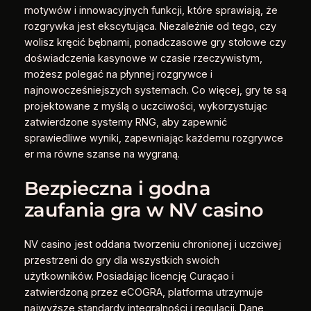
motywów i innowacyjnych funkcji, które sprawiają, że
rozgrywka jest ekscytująca. Niezależnie od tego, czy
wolisz kręcić bębnami, ponadczasowe gry stołowe czy
doświadczenia kasynowe w czasie rzeczywistym,
możesz polegać na płynnej rozgrywce i
najnowocześniejszych systemach. Co więcej, gry te są
projektowane z myślą o uczciwości, wykorzystując
zatwierdzone systemy RNG, aby zapewnić
sprawiedliwe wyniki, zapewniając każdemu rozgrywce
er ma równe szanse na wygraną.
Bezpieczna i godna
zaufania gra w NV casino
NV casino jest oddana tworzeniu chronionej i uczciwej
przestrzeni do gry dla wszystkich swoich
użytkowników. Posiadając licencję Curaçao i
zatwierdzoną przez eCOGRA, platforma utrzymuje
najwyższe standardy integralności i regulacji. Dane