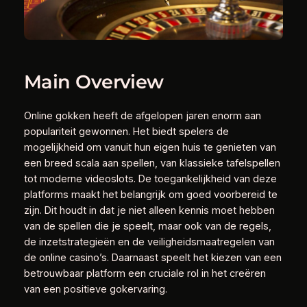
Main Overview
Online gokken heeft de afgelopen jaren enorm aan
populariteit gewonnen. Het biedt spelers de
mogelijkheid om vanuit hun eigen huis te genieten van
een breed scala aan spellen, van klassieke tafelspellen
tot moderne videoslots. De toegankelijkheid van deze
platforms maakt het belangrijk om goed voorbereid te
zijn. Dit houdt in dat je niet alleen kennis moet hebben
van de spellen die je speelt, maar ook van de regels,
de inzetstrategieën en de veiligheidsmaatregelen van
de online casino’s. Daarnaast speelt het kiezen van een
betrouwbaar platform een cruciale rol in het creëren
van een positieve gokervaring.