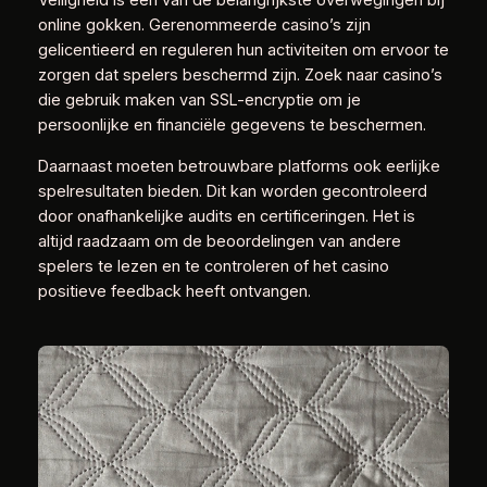
Veiligheid is een van de belangrijkste overwegingen bij
online gokken. Gerenommeerde casino’s zijn
gelicentieerd en reguleren hun activiteiten om ervoor te
zorgen dat spelers beschermd zijn. Zoek naar casino’s
die gebruik maken van SSL-encryptie om je
persoonlijke en financiële gegevens te beschermen.
Daarnaast moeten betrouwbare platforms ook eerlijke
spelresultaten bieden. Dit kan worden gecontroleerd
door onafhankelijke audits en certificeringen. Het is
altijd raadzaam om de beoordelingen van andere
spelers te lezen en te controleren of het casino
positieve feedback heeft ontvangen.