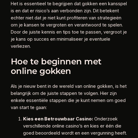
Het is essentieel te begrijpen dat gokken een kansspel
is en dat er risico’s aan verbonden zijn. Dit betekent
echter niet dat je niet kunt profiteren van strategieën
om je kansen te vergroten en verantwoord te spelen.
Door de juiste kennis en tips toe te passen, vergroot je
je kans op succes en minimaliseer je eventuele
verliezen.
Hoe te beginnen met
online gokken
Als je nieuw bent in de wereld van online gokken, is het
belangrijk om de juiste stappen te volgen. Hier zijn
enkele essentiële stappen die je kunt nemen om goed
van start te gaan:
Kies een Betrouwbaar Casino:
Onderzoek
verschillende online casino’s en kies er één die
goed beoordeeld wordt en een vergunning heeft.