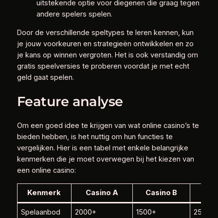
uitstekende optie voor diegenen die graag tegen
andere spelers spelen.
Door de verschillende speltypes te leren kennen, kun
je jouw voorkeuren en strategieën ontwikkelen en zo
je kans op winnen vergroten. Het is ook verstandig om
gratis speelversies te proberen voordat je met echt
geld gaat spelen.
Feature analyse
Om een goed idee te krijgen van wat online casino’s te
bieden hebben, is het nuttig om hun functies te
vergelijken. Hier is een tabel met enkele belangrijke
kenmerken die je moet overwegen bij het kiezen van
een online casino:
Kenmerk
Casino A
Casino B
Cas
Spelaanbod
2000+
1500+
2500+