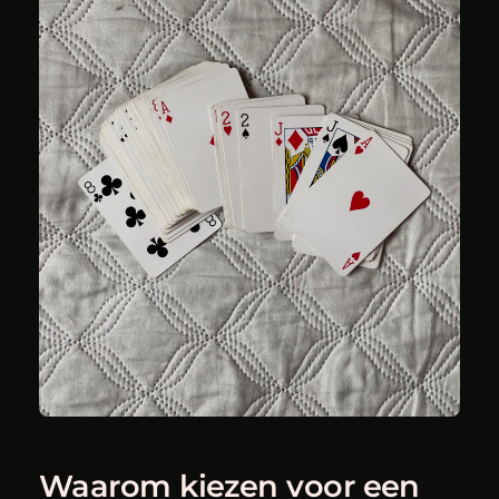
Waarom kiezen voor een