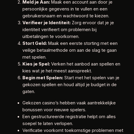
Meld je Aan:
Maak een account aan door je
persoonlijke gegevens in te vullen en een
gebruikersnaam en wachtwoord te kiezen.
Verifieer je Identiteit:
Zorg ervoor dat je je
identiteit verifieert om problemen bij
uitbetalingen te voorkomen.
Stort Geld:
Maak een eerste storting met een
veilige betaalmethode om aan de slag te gaan
met spelen.
Kies je Spel:
Verken het aanbod aan spellen en
kies wat je het meest aanspreekt.
Begin met Spelen:
Start met het spelen van je
gekozen spellen en houd altijd je budget in de
gaten.
Gekozen casino’s hebben vaak aantrekkelijke
bonussen voor nieuwe spelers.
Een gestructureerde registratie helpt om alles
soepel te laten verlopen.
Verificatie voorkomt toekomstige problemen met