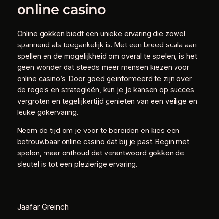
online casino
Online gokken biedt een unieke ervaring die zowel
spannend als toegankelijk is. Met een breed scala aan
spellen en de mogelijkheid om overal te spelen, is het
geen wonder dat steeds meer mensen kiezen voor
online casino’s. Door goed geïnformeerd te zijn over
de regels en strategieën, kun je je kansen op succes
vergroten en tegelijkertijd genieten van een veilige en
leuke gokervaring.
Neem de tijd om je voor te bereiden en kies een
betrouwbaar online casino dat bij je past. Begin met
spelen, maar onthoud dat verantwoord gokken de
sleutel is tot een plezierige ervaring.
Jaafar Greinch