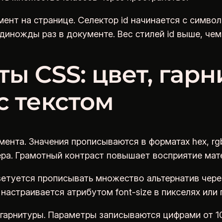
ент на странице. Селектор id начинается с симво
иножды раз в документе. Вес стилей id выше, чем
ы CSS: цвет, гарн
с текстом
мента. Значения прописываются в форматах hex, rg
ера. Грамотный контраст повышает восприятие мат
Советуется прописывать множество альтернатив чер
 настраивается атрибутом font-size в пикселях или 
гарнитуры. Параметры записываются цифрами от 10