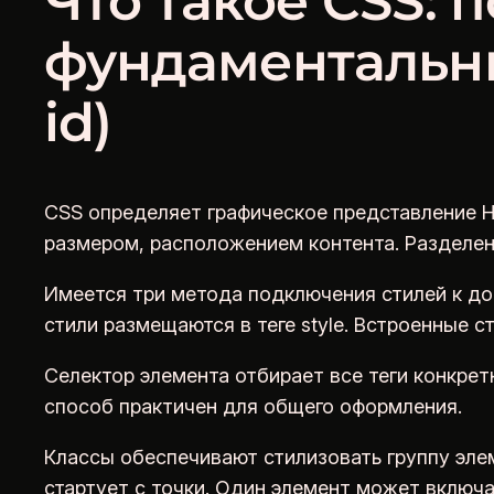
Что такое CSS: 
фундаментальны
id)
CSS определяет графическое представление H
размером, расположением контента. Разделен
Имеется три метода подключения стилей к док
стили размещаются в теге style. Встроенные с
Селектор элемента отбирает все теги конкретно
способ практичен для общего оформления.
Классы обеспечивают стилизовать группу элем
стартует с точки. Один элемент может включ