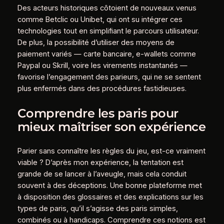
Des acteurs historiques côtoient de nouveaux venus
comme Betclic ou Unibet, qui ont su intégrer ces
technologies tout en simplifiant le parcours utilisateur.
De plus, la possibilité d’utiliser des moyens de
paiement variés — carte bancaire, e-wallets comme
Paypal ou Skrill, voire les virements instantanés —
favorise l’engagement des parieurs, qui ne se sentent
plus enfermés dans des procédures fastidieuses.
Comprendre les paris pour
mieux maîtriser son expérience
Parier sans connaître les règles du jeu, est-ce vraiment
viable ? D’après mon expérience, la tentation est
grande de se lancer à l’aveugle, mais cela conduit
souvent à des déceptions. Une bonne plateforme met
à disposition des glossaires et des explications sur les
types de paris, qu’il s’agisse des paris simples,
combinés ou à handicaps. Comprendre ces notions est