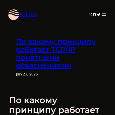
Aller
au
ATLAO
Instagram
Facebook
Twitter
contenu
По какому принципу
работает TCP/IP
понятными
объяснениями
juin 23, 2026
По какому
принципу работает